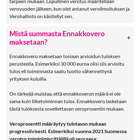
tarpeen mukaan. Lopullinen verotus määritellään
verovuoden jälkeen, kun olet antanut veroilmoituksen ja
Verohallinto on käsitellyt sen.
Mistä summasta Ennakkovero
maksetaan?
Ennakkovero maksetaan tosiaan arvioidun tuloksen
perusteella. Esimerkiksi 30 000 euroa olisi siis arvioitu
tulos eli toiminnasta saatu tuotto vähennettynä
yrityksen kuluilla.
On tärkeää muistaa, että ennakkoveron määrä ei ole
sama kuin liiketoiminnan tulos. Ennakkovero lasketaan
tästä tuloksesta sovellettavan veroprosentin mukaan.
Veroprosentti määräytyy tulotason mukaan
progressiivisesti. Esimerkiksi vuonna 2021 Suomessa
verotus toiminimiyrittäjillä oli seuraava: