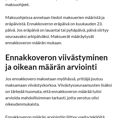
maksuohjeet.
Maksuohjeissa annetaan tiedot maksuerien määristä ja
eräpäivistä. Ennakkoveron eräpäivä on kuukauden 23.
päivä. Jos eräpäivä on lauantai tai pyhäpäivä, päivä siirtyy
seuraavaksi arkipäiväksi. Maksuerät määräytyvät
ennakkoveron määrän mukaan.
Ennakkoveron viivästyminen
ja oikean määrän arviointi
Jos ennakkovero maksetaan myöhässä, yrittäjä joutuu
maksamaan viivästyskorkoa. Viivästysseuraamusten lisäksi
on tärkeää huomata, että ennakkoveron määrää tulisi
arvioida mahdollisimman tarkasti, jotta verotus olisi
oikeudenmukaista.
Ennakkoveron määrän arviointiin liittyy useita tekijöitä.