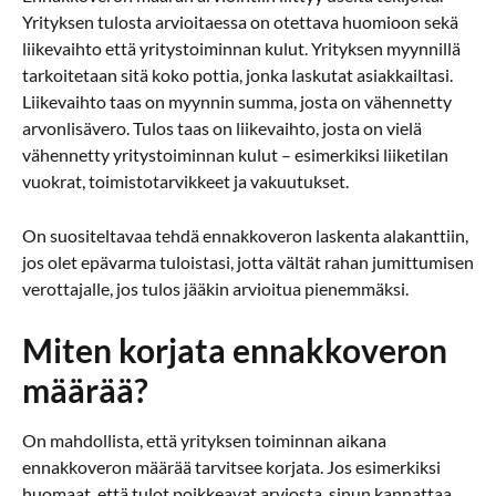
Yrityksen tulosta arvioitaessa on otettava huomioon sekä
liikevaihto että yritystoiminnan kulut. Yrityksen myynnillä
tarkoitetaan sitä koko pottia, jonka laskutat asiakkailtasi.
Liikevaihto taas on myynnin summa, josta on vähennetty
arvonlisävero. Tulos taas on liikevaihto, josta on vielä
vähennetty yritystoiminnan kulut – esimerkiksi liiketilan
vuokrat, toimistotarvikkeet ja vakuutukset.
On suositeltavaa tehdä ennakkoveron laskenta alakanttiin,
jos olet epävarma tuloistasi, jotta vältät rahan jumittumisen
verottajalle, jos tulos jääkin arvioitua pienemmäksi.
Miten korjata ennakkoveron
määrää?
On mahdollista, että yrityksen toiminnan aikana
ennakkoveron määrää tarvitsee korjata. Jos esimerkiksi
huomaat, että tulot poikkeavat arviosta, sinun kannattaa