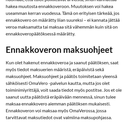
hakea muutosta ennakkoveroon. Muutoksen voi hakea
useamman kerran vuodessa. Tämä on erityisen tärkeää, jos
ennakkovero on määrätty liian suureksi – ei kannata jättää
veroa maksamatta tai maksaa sitä vähemmän kuin sitä on
ennakkoveropäätöksessä määrätty.
Ennakkoveron maksuohjeet
Kun olet hakenut ennakkoveroa ja saanut päätöksen, saat
myös tiedot maksuerien määristä, eräpäivistä sekä
maksuohjeet. Maksuohjeet ja päätös toimitetaan yleensä
sähköisesti OmaVero -palvelun kautta, mutta jos olet
toiminimiyrittäjä, voit saada tiedot myös postitse. Jos et ole
saanut uutta päätöstä eräpäivään mennessä, sinun tulee
maksaa ennakkovero aiemman päätöksen mukaisesti.
Ennakkoveron voi maksaa myös OmaVerossa, jossa
tarvittavat maksutiedot ovat valmiina maksupohjassa.