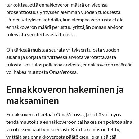
tarkoittaa, että ennakkoveron määrä on yleensä
prosenttiosuus yrityksen aiemman vuoden tuloksesta.
Uuden yrityksen kohdalla, kun aiempaa verotusta ei ole,
ennakkoveron määrä perustuu yrittäjän omaan arvioon
tulevasta verotettavasta tulosta.
On tärkeää muistaa seurata yrityksen tulosta vuoden
aikana ja korjata tarvittaessa arviota verotettavasta
tulosta. Jos tulos poikkeaa arviosta, ennakkoveron määrään
voi hakea muutosta OmaVerossa.
Ennakkoveron hakeminen ja
maksaminen
Ennakkoveroa haetaan OmaVerossa, ja siellä voi myös
tehdä muutoksia ennakkoveroon tai hakea sen poistoa aina
verotuksen päättymiseen asti. Kun hakemus on tehty,
yrittäjä saa ennakkoverosta päätöksen, joka sisältää