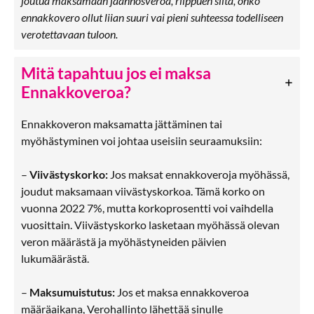
joutua maksamaan jäännösveroa, riippuen siitä, onko
ennakkovero ollut liian suuri vai pieni suhteessa todelliseen
verotettavaan tuloon.
Mitä tapahtuu jos ei maksa
Ennakkoveroa?
Ennakkoveron maksamatta jättäminen tai
myöhästyminen voi johtaa useisiin seuraamuksiin:
–
Viivästyskorko:
Jos maksat ennakkoveroja myöhässä,
joudut maksamaan viivästyskorkoa. Tämä korko on
vuonna 2022 7%, mutta korkoprosentti voi vaihdella
vuosittain. Viivästyskorko lasketaan myöhässä olevan
veron määrästä ja myöhästyneiden päivien
lukumäärästä.
–
Maksumuistutus:
Jos et maksa ennakkoveroa
määräaikana, Verohallinto lähettää sinulle