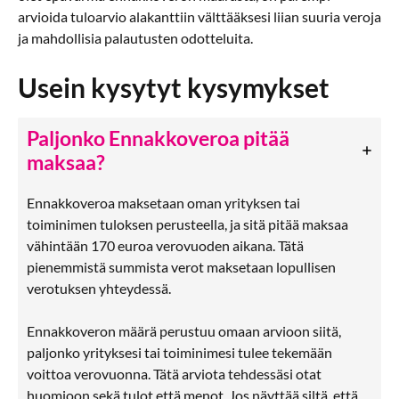
arvioida tuloarvio alakanttiin välttääksesi liian suuria veroja
ja mahdollisia palautusten odotteluita.
Usein kysytyt kysymykset
Paljonko Ennakkoveroa pitää
maksaa?
Ennakkoveroa maksetaan oman yrityksen tai
toiminimen tuloksen perusteella, ja sitä pitää maksaa
vähintään 170 euroa verovuoden aikana. Tätä
pienemmistä summista verot maksetaan lopullisen
verotuksen yhteydessä.
Ennakkoveron määrä perustuu omaan arvioon siitä,
paljonko yrityksesi tai toiminimesi tulee tekemään
voittoa verovuonna. Tätä arviota tehdessäsi otat
huomioon sekä tulot että menot. Jos näyttää siltä, että