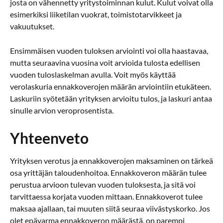
josta on vähennetty yritystoiminnan kulut. Kulut voivat olla
esimerkiksi liiketilan vuokrat, toimistotarvikkeet ja
vakuutukset.
Ensimmäisen vuoden tuloksen arviointi voi olla haastavaa,
mutta seuraavina vuosina voit arvioida tulosta edellisen
vuoden tuloslaskelman avulla. Voit myös käyttää
verolaskuria ennakkoverojen määrän arviointiin etukäteen.
Laskuriin syötetään yrityksen arvioitu tulos, ja laskuri antaa
sinulle arvion veroprosentista.
Yhteenveto
Yrityksen verotus ja ennakkoverojen maksaminen on tärkeä
osa yrittäjän taloudenhoitoa. Ennakkoveron määrän tulee
perustua arvioon tulevan vuoden tuloksesta, ja sitä voi
tarvittaessa korjata vuoden mittaan. Ennakkoverot tulee
maksaa ajallaan, tai muuten siitä seuraa viivästyskorko. Jos
olet epävarma ennakkoveron määrästä, on parempi