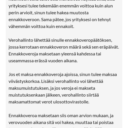
yrityksesi tulee tekemään enemmän voittoa kuin alun
perin arvioit, sinun tulee hakea muutosta
ennakkoveroon. Sama pätee, jos yrityksesi on tehnyt
vähemmän voittoa kuin ennakoit.
Verohallinto lähettää sinulle ennakkoveropäätöksen,
jossa kerrotaan ennakkoveron määrä sekä sen eräpäivät.
Ennakkoveroja maksetaan yleensä kahdessa tai
useammassa erässä vuoden aikana.
Jos et maksa ennakkoveroja ajoissa, sinun tulee maksaa
viivästyskorkoa. Lisäksi verohallinto voi lähettää
maksumuistutuksen, ja jos veroja ei makseta
muistutuksenkaan jälkeen, verohallinto siirtää
maksamattomat verot ulosottovirastolle.
Ennakkoveroa maksetaan siis oman arvion mukaan, ja
verovuoden aikana sitä voi hakea, muuttaa tai poistaa