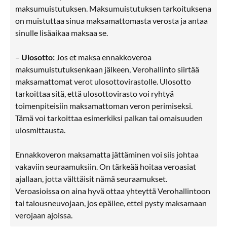
maksumuistutuksen. Maksumuistutuksen tarkoituksena
on muistuttaa sinua maksamattomasta verosta ja antaa
sinulle lisäaikaa maksaa se.
–
Ulosotto:
Jos et maksa ennakkoveroa
maksumuistutuksenkaan jälkeen, Verohallinto siirtää
maksamattomat verot ulosottovirastolle. Ulosotto
tarkoittaa sitä, että ulosottovirasto voi ryhtyä
toimenpiteisiin maksamattoman veron perimiseksi.
Tämä voi tarkoittaa esimerkiksi palkan tai omaisuuden
ulosmittausta.
Ennakkoveron maksamatta jättäminen voi siis johtaa
vakaviin seuraamuksiin. On tärkeää hoitaa veroasiat
ajallaan, jotta välttäisit nämä seuraamukset.
Veroasioissa on aina hyvä ottaa yhteyttä Verohallintoon
tai talousneuvojaan, jos epäilee, ettei pysty maksamaan
verojaan ajoissa.