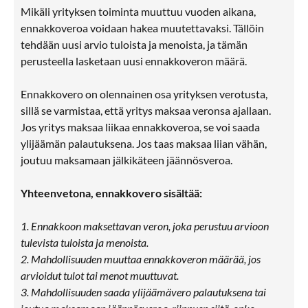
Mikäli yrityksen toiminta muuttuu vuoden aikana,
ennakkoveroa voidaan hakea muutettavaksi. Tällöin
tehdään uusi arvio tuloista ja menoista, ja tämän
perusteella lasketaan uusi ennakkoveron määrä.
Ennakkovero on olennainen osa yrityksen verotusta,
sillä se varmistaa, että yritys maksaa veronsa ajallaan.
Jos yritys maksaa liikaa ennakkoveroa, se voi saada
ylijäämän palautuksena. Jos taas maksaa liian vähän,
joutuu maksamaan jälkikäteen jäännösveroa.
Yhteenvetona, ennakkovero sisältää:
1. Ennakkoon maksettavan veron, joka perustuu arvioon
tulevista tuloista ja menoista.
2. Mahdollisuuden muuttaa ennakkoveron määrää, jos
arvioidut tulot tai menot muuttuvat.
3. Mahdollisuuden saada ylijäämävero palautuksena tai