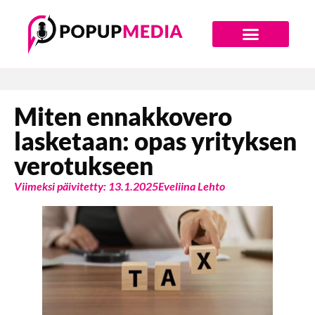
Digiajan Bränditoimisto
Miten ennakkovero
lasketaan: opas yrityksen
verotukseen
Viimeksi päivitetty: 13.1.2025
Eveliina Lehto