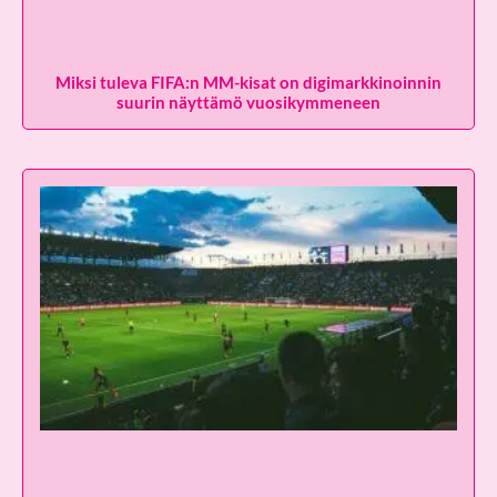
Miksi tuleva FIFA:n MM-kisat on digimarkkinoinnin
suurin näyttämö vuosikymmeneen