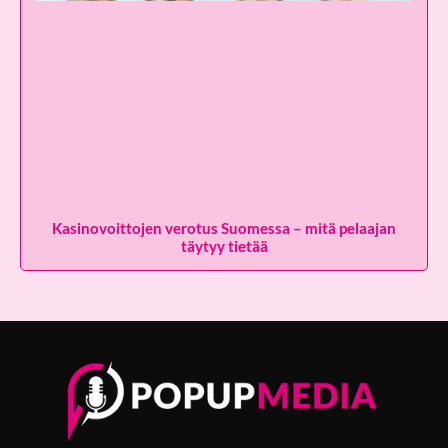
Kasinovoittojen verotus Suomessa – mitä pelaajan
täytyy tietää