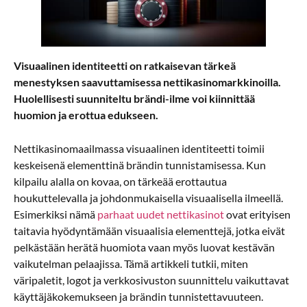
Visuaalinen identiteetti on ratkaisevan tärkeä
menestyksen saavuttamisessa nettikasinomarkkinoilla.
Huolellisesti suunniteltu brändi-ilme voi kiinnittää
huomion ja erottua edukseen.
Nettikasinomaailmassa visuaalinen identiteetti toimii
keskeisenä elementtinä brändin tunnistamisessa. Kun
kilpailu alalla on kovaa, on tärkeää erottautua
houkuttelevalla ja johdonmukaisella visuaalisella ilmeellä.
Esimerkiksi nämä
parhaat uudet nettikasinot
ovat erityisen
taitavia hyödyntämään visuaalisia elementtejä, jotka eivät
pelkästään herätä huomiota vaan myös luovat kestävän
vaikutelman pelaajissa. Tämä artikkeli tutkii, miten
väripaletit, logot ja verkkosivuston suunnittelu vaikuttavat
käyttäjäkokemukseen ja brändin tunnistettavuuteen.