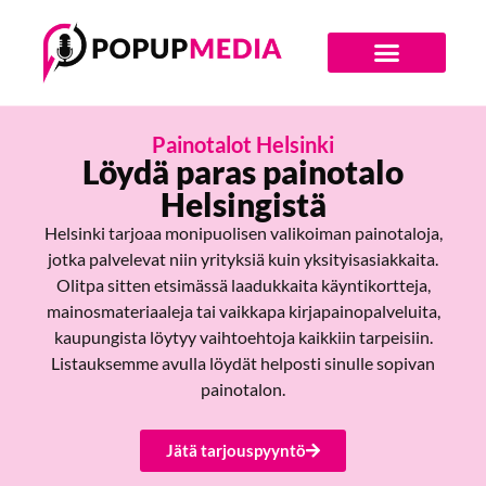
Digiajan Bränditoimisto
Painotalot Helsinki
Löydä paras painotalo
Helsingistä
Helsinki tarjoaa monipuolisen valikoiman painotaloja,
jotka palvelevat niin yrityksiä kuin yksityisasiakkaita.
Olitpa sitten etsimässä laadukkaita käyntikortteja,
mainosmateriaaleja tai vaikkapa kirjapainopalveluita,
kaupungista löytyy vaihtoehtoja kaikkiin tarpeisiin.
Listauksemme avulla löydät helposti sinulle sopivan
painotalon.
Jätä tarjouspyyntö