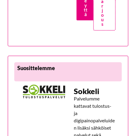
e
a
y
r
tt
j
ä
o
u
s
Suosittelemme
Sokkeli
Palvelumme
kattavat tulostus-
ja
digipainopalveluide
n lisäksi sähköiset
palvelut sekä