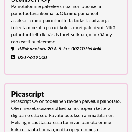
Painotalomme palvelee sinua monipuolisella
painotuotevalikoimalla. Olemme painaneet
asiakkaillemme painotuotteita laidasta laitaan ja
toteutamme niin pienet kuin suuret painotyöt. Mitä
painotuotteita ikinä siis tarvitsetkaan, niin käänny
rohkeasti puoleemme.
Itälahdenkatu 20 A, 5. krs, 00210 Helsinki
0207-619 500
Picascript
Picascript Oy on todellinen täyden palvelun painotalo.
Olemme sekä osaava offsetpaino, nopean ketterä
digipaino että suurkuvatulostuksen ammattilainen.
Helsingin Lauttasaaressa toimivan painotalomme
koko ei päätä huimaa, mutta ripeytemme ja