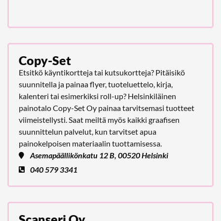
Copy-Set
Etsitkö käyntikortteja tai kutsukortteja? Pitäisikö
suunnitella ja painaa flyer, tuoteluettelo, kirja,
kalenteri tai esimerkiksi roll-up? Helsinkiläinen
painotalo Copy-Set Oy painaa tarvitsemasi tuotteet
viimeistellysti. Saat meiltä myös kaikki graafisen
suunnittelun palvelut, kun tarvitset apua
painokelpoisen materiaalin tuottamisessa.
Asemapäällikönkatu 12 B, 00520 Helsinki
040 579 3341
Scanseri Oy