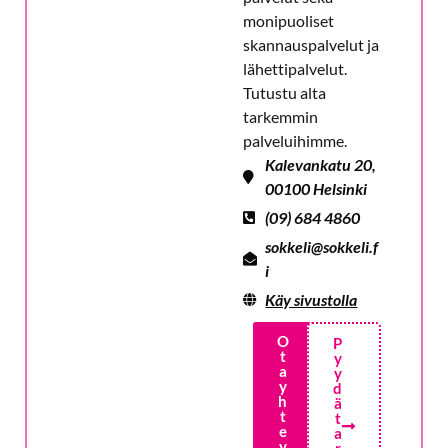
monipuoliset
skannauspalvelut ja
lähettipalvelut.
Tutustu alta
tarkemmin
palveluihimme.
Kalevankatu 20,
00100 Helsinki
(09) 684 4860
sokkeli@sokkeli.f
i
Käy sivustolla
O
P
t
y
a
y
y
d
h
ä
t
t
e
a
y