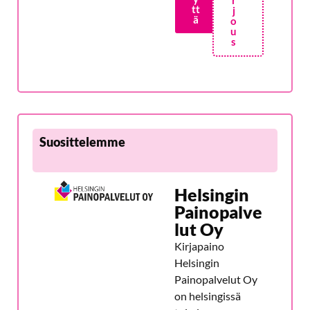
r
tt
j
ä
o
u
s
Suosittelemme
Helsingin
Painopalve
lut Oy
Kirjapaino
Helsingin
Painopalvelut Oy
on helsingissä