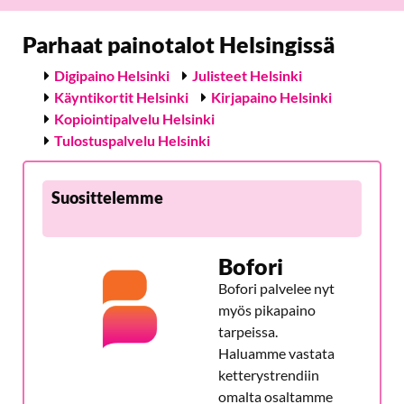
Parhaat painotalot Helsingissä
Digipaino Helsinki
Julisteet Helsinki
Käyntikortit Helsinki
Kirjapaino Helsinki
Kopiointipalvelu Helsinki
Tulostuspalvelu Helsinki
Suosittelemme
Bofori
Bofori palvelee nyt
myös pikapaino
tarpeissa.
Haluamme vastata
ketterystrendiin
omalta osaltamme