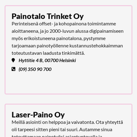
Painotalo Trinket Oy
Perinteisenä offset- ja kohopainona toimintamme
aloittaneena, ja jo 2000-luvun alussa digipainamiseen
myös erikoistuneena painotalona, pystymme
tarjoamaan painotyöllenne kustannustehokkaimman
toteutustavan laadusta tinkimättä.
Hyttitie 4 B, 00700 Helsinki
(09) 350 90 700
Laser-Paino Oy
Meillä asiointi on helppoa ja vaivatonta. Ota yhteyttä
oli tarpeesi sitten pieni tai suuri. Autamme sinua
toteuttamaan painotyösi asiantuntevalla ja