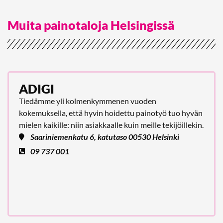
Muita painotaloja Helsingissä
ADIGI
Tiedämme yli kolmenkymmenen vuoden
kokemuksella, että hyvin hoidettu painotyö tuo hyvän
mielen kaikille: niin asiakkaalle kuin meille tekijöillekin.
Saariniemenkatu 6, katutaso 00530 Helsinki
09 737 001