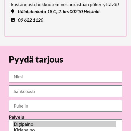
kustannustehokkuutemme suorastaan pökerryttävät!
Itälahdenkatu 18 C, 2. krs 00210 Helsinki
09 622 1120
Pyydä tarjous
Palvelu