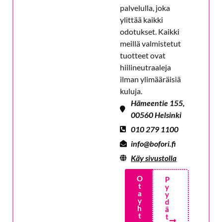
palvelulla, joka
ylittää kaikki
odotukset. Kaikki
meillä valmistetut
tuotteet ovat
hiilineutraaleja
ilman ylimääräisiä
kuluja.
Hämeentie 155,
00560 Helsinki
010 279 1100
info@bofori.fi
Käy sivustolla
O
P
t
y
a
y
y
d
h
ä
t
t