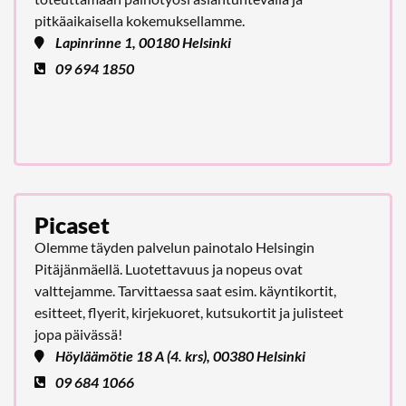
pitkäaikaisella kokemuksellamme.
Lapinrinne 1, 00180 Helsinki
09 694 1850
Picaset
Olemme täyden palvelun painotalo Helsingin
Pitäjänmäellä. Luotettavuus ja nopeus ovat
valttejamme. Tarvittaessa saat esim. käyntikortit,
esitteet, flyerit, kirjekuoret, kutsukortit ja julisteet
jopa päivässä!
Höyläämötie 18 A (4. krs), 00380 Helsinki
09 684 1066