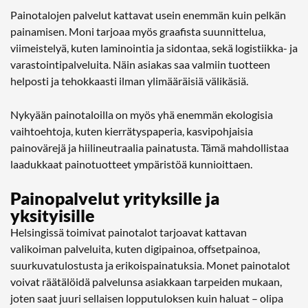
Painotalojen palvelut kattavat usein enemmän kuin pelkän
painamisen. Moni tarjoaa myös graafista suunnittelua,
viimeistelyä, kuten laminointia ja sidontaa, sekä logistiikka- ja
varastointipalveluita. Näin asiakas saa valmiin tuotteen
helposti ja tehokkaasti ilman ylimääräisiä välikäsiä.
Nykyään painotaloilla on myös yhä enemmän ekologisia
vaihtoehtoja, kuten kierrätyspaperia, kasvipohjaisia
painovärejä ja hiilineutraalia painatusta. Tämä mahdollistaa
laadukkaat painotuotteet ympäristöä kunnioittaen.
Painopalvelut yrityksille ja
yksityisille
Helsingissä toimivat painotalot tarjoavat kattavan
valikoiman palveluita, kuten digipainoa, offsetpainoa,
suurkuvatulostusta ja erikoispainatuksia. Monet painotalot
voivat räätälöidä palvelunsa asiakkaan tarpeiden mukaan,
joten saat juuri sellaisen lopputuloksen kuin haluat – olipa