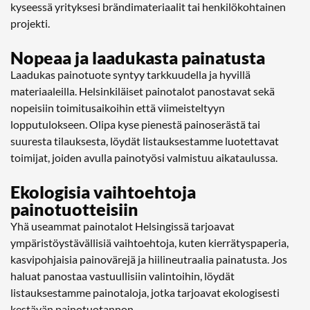
kyseessä yrityksesi brändimateriaalit tai henkilökohtainen
projekti.
Nopeaa ja laadukasta painatusta
Laadukas painotuote syntyy tarkkuudella ja hyvillä
materiaaleilla. Helsinkiläiset painotalot panostavat sekä
nopeisiin toimitusaikoihin että viimeisteltyyn
lopputulokseen. Olipa kyse pienestä painoserästä tai
suuresta tilauksesta, löydät listauksestamme luotettavat
toimijat, joiden avulla painotyösi valmistuu aikataulussa.
Ekologisia vaihtoehtoja
painotuotteisiin
Yhä useammat painotalot Helsingissä tarjoavat
ympäristöystävällisiä vaihtoehtoja, kuten kierrätyspaperia,
kasvipohjaisia painovärejä ja hiilineutraalia painatusta. Jos
haluat panostaa vastuullisiin valintoihin, löydät
listauksestamme painotaloja, jotka tarjoavat ekologisesti
kestävän painotuotannon.