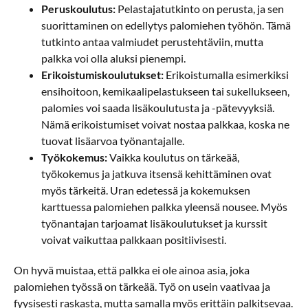
Peruskoulutus:
Pelastajatutkinto on perusta, ja sen
suorittaminen on edellytys palomiehen työhön. Tämä
tutkinto antaa valmiudet perustehtäviin, mutta
palkka voi olla aluksi pienempi.
Erikoistumiskoulutukset:
Erikoistumalla esimerkiksi
ensihoitoon, kemikaalipelastukseen tai sukellukseen,
palomies voi saada lisäkoulutusta ja -pätevyyksiä.
Nämä erikoistumiset voivat nostaa palkkaa, koska ne
tuovat lisäarvoa työnantajalle.
Työkokemus:
Vaikka koulutus on tärkeää,
työkokemus ja jatkuva itsensä kehittäminen ovat
myös tärkeitä. Uran edetessä ja kokemuksen
karttuessa palomiehen palkka yleensä nousee. Myös
työnantajan tarjoamat lisäkoulutukset ja kurssit
voivat vaikuttaa palkkaan positiivisesti.
On hyvä muistaa, että palkka ei ole ainoa asia, joka
palomiehen työssä on tärkeää. Työ on usein vaativaa ja
fyysisesti raskasta, mutta samalla myös erittäin palkitsevaa.