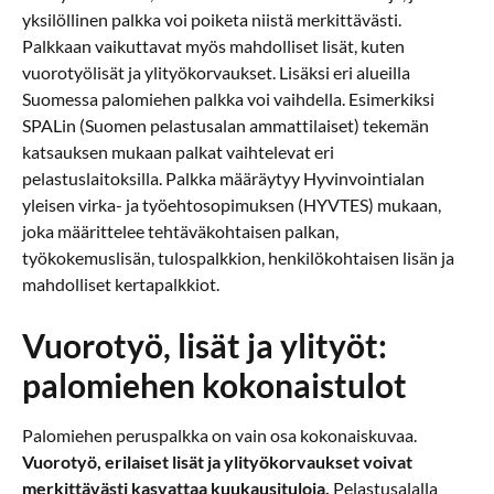
yksilöllinen palkka voi poiketa niistä merkittävästi.
Palkkaan vaikuttavat myös mahdolliset lisät, kuten
vuorotyölisät ja ylityökorvaukset. Lisäksi eri alueilla
Suomessa palomiehen palkka voi vaihdella. Esimerkiksi
SPALin (Suomen pelastusalan ammattilaiset) tekemän
katsauksen mukaan palkat vaihtelevat eri
pelastuslaitoksilla. Palkka määräytyy Hyvinvointialan
yleisen virka- ja työehtosopimuksen (HYVTES) mukaan,
joka määrittelee tehtäväkohtaisen palkan,
työkokemuslisän, tulospalkkion, henkilökohtaisen lisän ja
mahdolliset kertapalkkiot.
Vuorotyö, lisät ja ylityöt:
palomiehen kokonaistulot
Palomiehen peruspalkka on vain osa kokonaiskuvaa.
Vuorotyö, erilaiset lisät ja ylityökorvaukset voivat
merkittävästi kasvattaa kuukausituloja.
Pelastusalalla