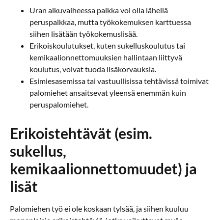
Uran alkuvaiheessa palkka voi olla lähellä
peruspalkkaa, mutta työkokemuksen karttuessa
siihen lisätään työkokemuslisää.
Erikoiskoulutukset, kuten sukelluskoulutus tai
kemikaalionnettomuuksien hallintaan liittyvä
koulutus, voivat tuoda lisäkorvauksia.
Esimiesasemissa tai vastuullisissa tehtävissä toimivat
palomiehet ansaitsevat yleensä enemmän kuin
peruspalomiehet.
Erikoistehtävät (esim.
sukellus,
kemikaalionnettomuudet) ja
lisät
Palomiehen työ ei ole koskaan tylsää, ja siihen kuuluu