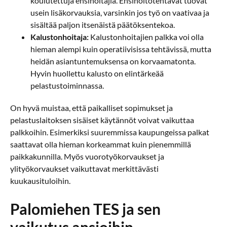
koulutettuja ensihoitajia. Ensihoitotehtävät tuovat
usein lisäkorvauksia, varsinkin jos työ on vaativaa ja
sisältää paljon itsenäistä päätöksentekoa.
Kalustonhoitaja:
Kalustonhoitajien palkka voi olla
hieman alempi kuin operatiivisissa tehtävissä, mutta
heidän asiantuntemuksensa on korvaamatonta.
Hyvin huollettu kalusto on elintärkeää
pelastustoiminnassa.
On hyvä muistaa, että paikalliset sopimukset ja
pelastuslaitoksen sisäiset käytännöt voivat vaikuttaa
palkkoihin. Esimerkiksi suuremmissa kaupungeissa palkat
saattavat olla hieman korkeammat kuin pienemmillä
paikkakunnilla. Myös vuorotyökorvaukset ja
ylityökorvaukset vaikuttavat merkittävästi
kuukausituloihin.
Palomiehen TES ja sen