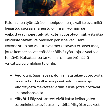
Palomiehen työmäärä on monipuolinen ja vaihteleva, mikä
heijastuu suoraan hänen tuloihinsa.
Työmäärään
vaikuttavat monet tekijät, kuten vuorotyö, lisät, ylityöt ja
erikoistehtävät.
Palomiehen peruspalkan lisäksi
kokonaistuloihin vaikuttavat merkittävästi erilaiset lisät,
jotka kompensoivat epäsäännöllisiä työaikoja ja vaativia
tehtäviä. Katsotaanpa tarkemmin, miten työmäärä
vaikuttaa palomiehen tuloihin:
Vuorotyö:
Suurin osa palomiehistä tekee vuorotyötä,
mikä tarkoittaa ilta-, yö- ja viikonloppuvuoroja.
Vuorotyöstä maksetaan erillisiä lisiä, jotka nostavat
kokonaisansioita.
Ylityöt:
Hälytystilanteet eivät katso kelloa, joten
palomiehet tekevät usein ylitöitä. Ylityökorvaukset