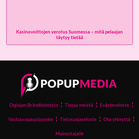
Kasinovoittojen verotus Suomessa – mitä pelaajan
täytyy tietää
Digiajan Bränditoimisto
Tietoa meistä
Evästeseloste
Vastuuvapauslauseke
Tietosuojaseloste
Ota yhteyttä
Mainostajalle