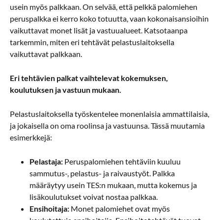
usein myös palkkaan. On selvää, että pelkkä palomiehen
peruspalkka ei kerro koko totuutta, vaan kokonaisansioihin
vaikuttavat monet lisät ja vastuualueet. Katsotaanpa
tarkemmin, miten eri tehtävät pelastuslaitoksella
vaikuttavat palkkaan.
Eri tehtävien palkat vaihtelevat kokemuksen,
koulutuksen ja vastuun mukaan.
Pelastuslaitoksella työskentelee monenlaisia ammattilaisia,
ja jokaisella on oma roolinsa ja vastuunsa. Tässä muutamia
esimerkkejä:
Pelastaja:
Peruspalomiehen tehtäviin kuuluu
sammutus-, pelastus- ja raivaustyöt. Palkka
määräytyy usein TES:n mukaan, mutta kokemus ja
lisäkoulutukset voivat nostaa palkkaa.
Ensihoitaja:
Monet palomiehet ovat myös