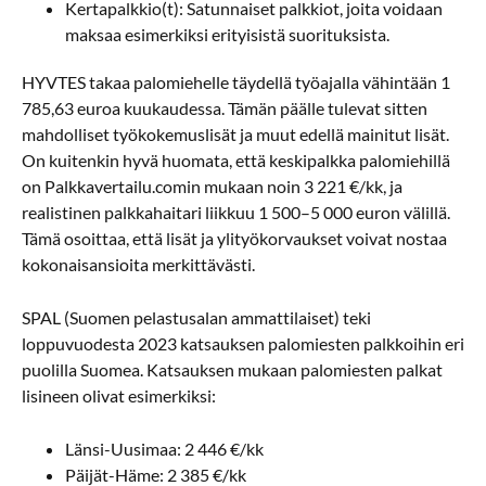
Kertapalkkio(t): Satunnaiset palkkiot, joita voidaan
maksaa esimerkiksi erityisistä suorituksista.
HYVTES takaa palomiehelle täydellä työajalla vähintään 1
785,63 euroa kuukaudessa. Tämän päälle tulevat sitten
mahdolliset työkokemuslisät ja muut edellä mainitut lisät.
On kuitenkin hyvä huomata, että keskipalkka palomiehillä
on Palkkavertailu.comin mukaan noin 3 221 €/kk, ja
realistinen palkkahaitari liikkuu 1 500–5 000 euron välillä.
Tämä osoittaa, että lisät ja ylityökorvaukset voivat nostaa
kokonaisansioita merkittävästi.
SPAL (Suomen pelastusalan ammattilaiset) teki
loppuvuodesta 2023 katsauksen palomiesten palkkoihin eri
puolilla Suomea. Katsauksen mukaan palomiesten palkat
lisineen olivat esimerkiksi:
Länsi-Uusimaa: 2 446 €/kk
Päijät-Häme: 2 385 €/kk