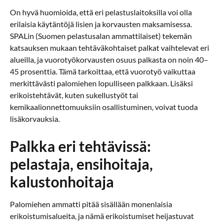
On hyvä huomioida, että eri pelastuslaitoksilla voi olla
erilaisia käytäntöjä lisien ja korvausten maksamisessa.
SPALin (Suomen pelastusalan ammattilaiset) tekemän
katsauksen mukaan tehtäväkohtaiset palkat vaihtelevat eri
alueilla, ja vuorotyökorvausten osuus palkasta on noin 40–
45 prosenttia. Tämä tarkoittaa, että vuorotyö vaikuttaa
merkittävästi palomiehen lopulliseen palkkaan. Lisäksi
erikoistehtävät, kuten sukellustyöt tai
kemikaalionnettomuuksiin osallistuminen, voivat tuoda
lisäkorvauksia.
Palkka eri tehtävissä:
pelastaja, ensihoitaja,
kalustonhoitaja
Palomiehen ammatti pitää sisällään monenlaisia
erikoistumisalueita, ja nämä erikoistumiset heijastuvat