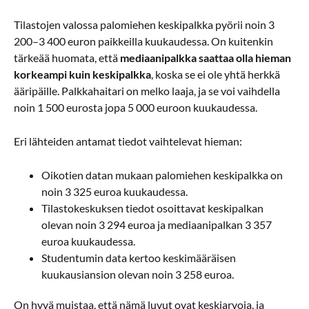
Tilastojen valossa palomiehen keskipalkka pyörii noin 3
200–3 400 euron paikkeilla kuukaudessa. On kuitenkin
tärkeää huomata, että
mediaanipalkka saattaa olla hieman
korkeampi kuin keskipalkka
, koska se ei ole yhtä herkkä
ääripäille. Palkkahaitari on melko laaja, ja se voi vaihdella
noin 1 500 eurosta jopa 5 000 euroon kuukaudessa.
Eri lähteiden antamat tiedot vaihtelevat hieman:
Oikotien datan mukaan palomiehen keskipalkka on
noin 3 325 euroa kuukaudessa.
Tilastokeskuksen tiedot osoittavat keskipalkan
olevan noin 3 294 euroa ja mediaanipalkan 3 357
euroa kuukaudessa.
Studentumin data kertoo keskimääräisen
kuukausiansion olevan noin 3 258 euroa.
On hyvä muistaa, että nämä luvut ovat keskiarvoja, ja