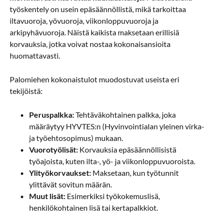
työskentely on usein epäsäännöllistä, mikä tarkoittaa
iltavuoroja, yövuoroja, viikonloppuvuoroja ja
arkipyhävuoroja. Näistä kaikista maksetaan erillisiä
korvauksia, jotka voivat nostaa kokonaisansioita
huomattavasti.
Palomiehen kokonaistulot muodostuvat useista eri
tekijöistä:
Peruspalkka:
Tehtäväkohtainen palkka, joka
määräytyy HYVTES:n (Hyvinvointialan yleinen virka-
ja työehtosopimus) mukaan.
Vuorotyölisät:
Korvauksia epäsäännöllisistä
työajoista, kuten ilta-, yö- ja viikonloppuvuoroista.
Ylityökorvaukset:
Maksetaan, kun työtunnit
ylittävät sovitun määrän.
Muut lisät:
Esimerkiksi työkokemuslisä,
henkilökohtainen lisä tai kertapalkkiot.