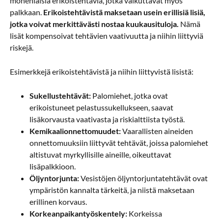
monenlaisia erikoistehtäviä, jotka vaikuttavat myös
palkkaan.
Erikoistehtävistä maksetaan usein erillisiä lisiä,
jotka voivat merkittävästi nostaa kuukausituloja.
Nämä
lisät kompensoivat tehtävien vaativuutta ja niihin liittyviä
riskejä.
Esimerkkejä erikoistehtävistä ja niihin liittyvistä lisistä:
Sukellustehtävät:
Palomiehet, jotka ovat
erikoistuneet pelastussukellukseen, saavat
lisäkorvausta vaativasta ja riskialttiista työstä.
Kemikaalionnettomuudet:
Vaarallisten aineiden
onnettomuuksiin liittyvät tehtävät, joissa palomiehet
altistuvat myrkyllisille aineille, oikeuttavat
lisäpalkkioon.
Öljyntorjunta:
Vesistöjen öljyntorjuntatehtävät ovat
ympäristön kannalta tärkeitä, ja niistä maksetaan
erillinen korvaus.
Korkeanpaikantyöskentely:
Korkeissa