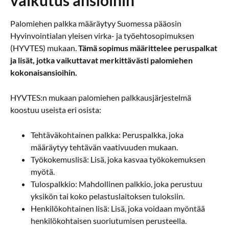
vaikutus ansioihin
Palomiehen palkka määräytyy Suomessa pääosin
Hyvinvointialan yleisen virka- ja työehtosopimuksen
(HYVTES) mukaan.
Tämä sopimus määrittelee peruspalkat
ja lisät, jotka vaikuttavat merkittävästi palomiehen
kokonaisansioihin.
HYVTES:n mukaan palomiehen palkkausjärjestelmä
koostuu useista eri osista:
Tehtäväkohtainen palkka: Peruspalkka, joka
määräytyy tehtävän vaativuuden mukaan.
Työkokemuslisä: Lisä, joka kasvaa työkokemuksen
myötä.
Tulospalkkio: Mahdollinen palkkio, joka perustuu
yksikön tai koko pelastuslaitoksen tuloksiin.
Henkilökohtainen lisä: Lisä, joka voidaan myöntää
henkilökohtaisen suoriutumisen perusteella.