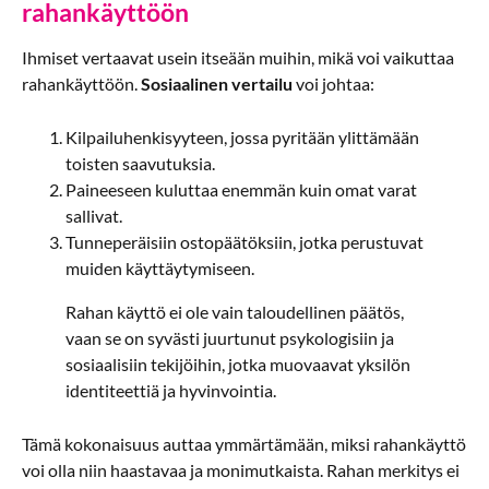
rahankäyttöön
Ihmiset vertaavat usein itseään muihin, mikä voi vaikuttaa
rahankäyttöön.
Sosiaalinen vertailu
voi johtaa:
Kilpailuhenkisyyteen, jossa pyritään ylittämään
toisten saavutuksia.
Paineeseen kuluttaa enemmän kuin omat varat
sallivat.
Tunneperäisiin ostopäätöksiin, jotka perustuvat
muiden käyttäytymiseen.
Rahan käyttö ei ole vain taloudellinen päätös,
vaan se on syvästi juurtunut psykologisiin ja
sosiaalisiin tekijöihin, jotka muovaavat yksilön
identiteettiä ja hyvinvointia.
Tämä kokonaisuus auttaa ymmärtämään, miksi rahankäyttö
voi olla niin haastavaa ja monimutkaista. Rahan merkitys ei