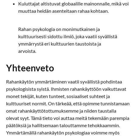
Kuluttajat altistuvat globaalille mainonnalle, mikä voi
muuttaa heidän asenteitaan rahaa kohtaan.
Rahan psykologia on monimutkainen ja
kulttuurisesti sidottu ilmiö, joka vaatii syvällistä
ymmärrystä eri kulttuurien taustoista ja
arvoista.
Yhteenveto
Rahankäytön ymmärtäminen vaatii syvällistä pohdintaa
psykologisista syistä. Ihmisten rahankäyttöön vaikuttavat
monet tekijät, kuten tunteet, sosiaaliset suhteet ja
kulttuuriset normit. On tärkeää, että opimme tunnistamaan
omat rahankäyttötottumuksemme ja niiden taustalla
olevat syyt. Tämä tieto voi auttaa meitä tekemään parempia
päätöksiä ja hallitsemaan talouttamme tehokkaammin.
Ymmärtämällä rahankäytön psykologiaa voimme myös