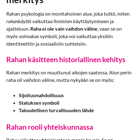
Rahan psykologia on monitahoinen alue, joka tutkii, miten
rahankäyttö
vaikuttaa ihmisten käyttäytymiseen ja
ajatteluun.
Raha ei ole vain vaihdon väline
, vaan se on
myös voimakas symboli, joka voi vaikuttaa yksilön
identiteettiin ja sosiaalisiin suhteisiin.
Rahan käsitteen historiallinen kehitys
Rahan merkitys on muuttunut aikojen saatossa. Alun perin
raha oli vaihdon väline, mutta nykyään se on myös:
Sijoitusmahdollisuus
Statuksen symboli
Taloudellisen turvallisuuden lähde
Rahan rooli yhteiskunnassa
Raha vaikuttaa yhteiskuntaan monin tavoin. Se on