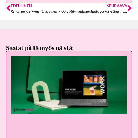
EDELLINEN
SEURAAVA
Rahan siirto ulkomailta Suomeen – Opas turvalliseen ja nopeaan rahansiirtoon
Miten indeksirahasto voi kasvattaa sijoitustasi tehokkaasti?
Saatat pitää myös näistä: