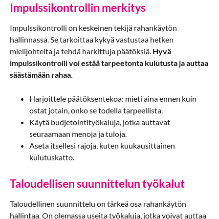
Impulssikontrollin merkitys
Impulssikontrolli on keskeinen tekijä rahankäytön
hallinnassa. Se tarkoittaa kykyä vastustaa hetken
mielijohteita ja tehdä harkittuja päätöksiä.
Hyvä
impulssikontrolli voi estää tarpeetonta kulutusta ja auttaa
säästämään rahaa.
Harjoittele päätöksentekoa: mieti aina ennen kuin
ostat jotain, onko se todella tarpeellista.
Käytä budjetointityökaluja, jotka auttavat
seuraamaan menoja ja tuloja.
Aseta itsellesi rajoja, kuten kuukausittainen
kulutuskatto.
Taloudellisen suunnittelun työkalut
Taloudellinen suunnittelu on tärkeä osa rahankäytön
hallintaa. On olemassa useita työkaluja, jotka voivat auttaa