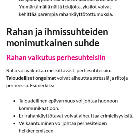
Ymmärtämällä näitä tekijöitä, yksilöt voivat
kehittää parempia rahankäyttötottumuksia.
Rahan ja ihmissuhteiden
monimutkainen suhde
Rahan vaikutus perhesuhteisiin
Raha voi vaikuttaa merkittävästi perhesuhteisiin.
Taloudelliset ongelmat
voivat aiheuttaa stressiä ja riitoja
perheessä. Esimerkiksi:
Taloudellinen epävarmuus voi johtaa huonoon
kommunikaatioon.
Eri rahankäyttötavat voivat aiheuttaa erimielisyyksiä.
Velkaantuminen voi johtaa perhesiteiden
heikkenemiseen.