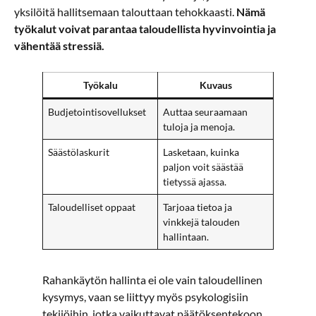
yksilöitä hallitsemaan talouttaan tehokkaasti.
Nämä
työkalut voivat parantaa taloudellista hyvinvointia ja
vähentää stressiä.
Työkalu
Kuvaus
Budjetointisovellukset
Auttaa seuraamaan
tuloja ja menoja.
Säästölaskurit
Lasketaan, kuinka
paljon voit säästää
tietyssä ajassa.
Taloudelliset oppaat
Tarjoaa tietoa ja
vinkkejä talouden
hallintaan.
Rahankäytön hallinta ei ole vain taloudellinen
kysymys, vaan se liittyy myös psykologisiin
tekijöihin, jotka vaikuttavat päätöksentekoon.