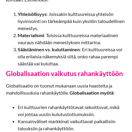
Yhteisöllisyys
: Joissakin kulttuureissa yhteisön
hyvinvointi on tärkeämpää kuin yksilön taloudellinen
menestys.
Materialismi
: Toisissa kulttuureissa materiaalinen
vauraus nähdään menestyksen mittarina.
Säästäminen vs. kuluttaminen
: Eri kulttuureissa voi
olla erilaisia näkemyksiä siitä, onko rahaa parempi
säästää vai kuluttaa.
Globalisaation vaikutus rahankäyttöön
Globalisaatio on tuonut mukanaan uusia haasteita ja
mahdollisuuksia rahankäytölle.
Globalisaation myötä
:
Eri kulttuurien rahankäyttötavat sekoittuvat, mikä
voi johtaa uusiin kulutustottumuksiin.
Kansainväliset markkinat vaikuttavat paikallisiin
talouksiin ja rahankäyttöön.