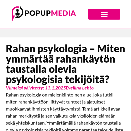
Digiajan Bränditoimisto
Rahan psykologia – Miten
ymmärtää rahankäytön
taustalla olevia
psykologisia tekijöitä?
Viimeksi päivitetty: 13.1.2025
Eveliina Lehto
Rahan psykologia on mielenkiintoinen alue, joka tutkii,
miten rahankäyttöön liittyvät tunteet ja ajatukset
muokkaavat ihmisten käyttäytymistä. Tämä artikkeli avaa
rahan merkitystä ja sen vaikutuksia yksilöiden elämään
sekä yhteiskuntaan. Ymmärtämällä rahankäytön taustalla
olevia psykologisia tekijöitä voimme parantaa taloudellista