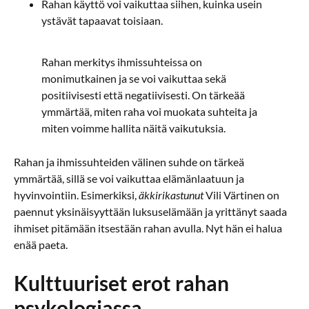
Rahan käyttö voi vaikuttaa siihen, kuinka usein
ystävät tapaavat toisiaan.
Rahan merkitys ihmissuhteissa on
monimutkainen ja se voi vaikuttaa sekä
positiivisesti että negatiivisesti. On tärkeää
ymmärtää, miten raha voi muokata suhteita ja
miten voimme hallita näitä vaikutuksia.
Rahan ja ihmissuhteiden välinen suhde on tärkeä
ymmärtää, sillä se voi vaikuttaa elämänlaatuun ja
hyvinvointiin. Esimerkiksi,
äkkirikastunut
Vili Värtinen on
paennut yksinäisyyttään luksuselämään ja yrittänyt saada
ihmiset pitämään itsestään rahan avulla. Nyt hän ei halua
enää paeta.
Kulttuuriset erot rahan
psykologiassa