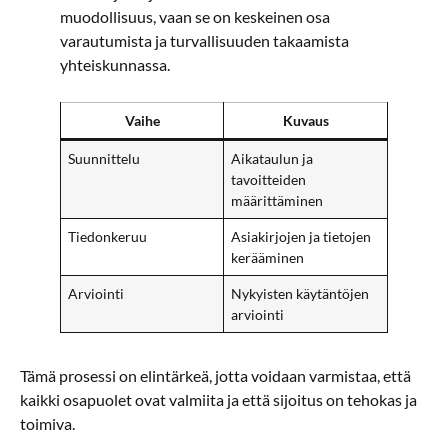
muodollisuus, vaan se on keskeinen osa
varautumista ja turvallisuuden takaamista
yhteiskunnassa.
Vaihe
Kuvaus
Suunnittelu
Aikataulun ja
tavoitteiden
määrittäminen
Tiedonkeruu
Asiakirjojen ja tietojen
kerääminen
Arviointi
Nykyisten käytäntöjen
arviointi
Tämä prosessi on elintärkeä, jotta voidaan varmistaa, että
kaikki osapuolet ovat valmiita ja että sijoitus on tehokas ja
toimiva.