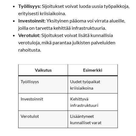
Työllisyys:
Sijoitukset voivat luoda uusia työpaikkoja,
erityisesti kriisiaikoina.
Investoinnit:
Yksityinen pääoma voi virrata alueille,
joilla on tarvetta kehittää infrastruktuuria.
Verotulot:
Sijoitukset voivat lisätä kunnallisia
verotuloja, mikä parantaa julkisten palveluiden
rahoitusta.
Vaikutus
Esimerkki
Työllisyys
Uudet työpaikat
kriisiaikoina
Investoinnit
Kehittyvä
infrastruktuuri
Verotulot
Lisääntyneet
kunnalliset varat