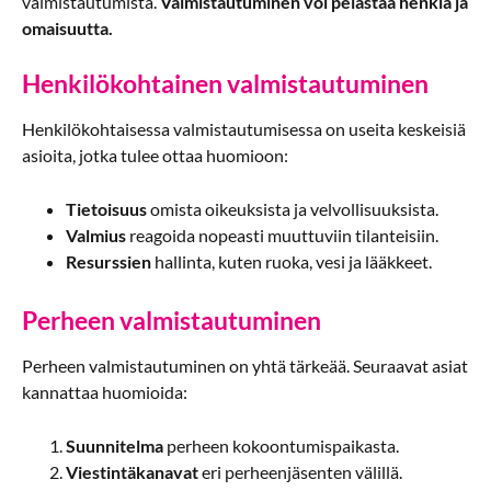
valmistautumista.
Valmistautuminen voi pelastaa henkiä ja
omaisuutta.
Henkilökohtainen valmistautuminen
Henkilökohtaisessa valmistautumisessa on useita keskeisiä
asioita, jotka tulee ottaa huomioon:
Tietoisuus
omista oikeuksista ja velvollisuuksista.
Valmius
reagoida nopeasti muuttuviin tilanteisiin.
Resurssien
hallinta, kuten ruoka, vesi ja lääkkeet.
Perheen valmistautuminen
Perheen valmistautuminen on yhtä tärkeää. Seuraavat asiat
kannattaa huomioida:
Suunnitelma
perheen kokoontumispaikasta.
Viestintäkanavat
eri perheenjäsenten välillä.