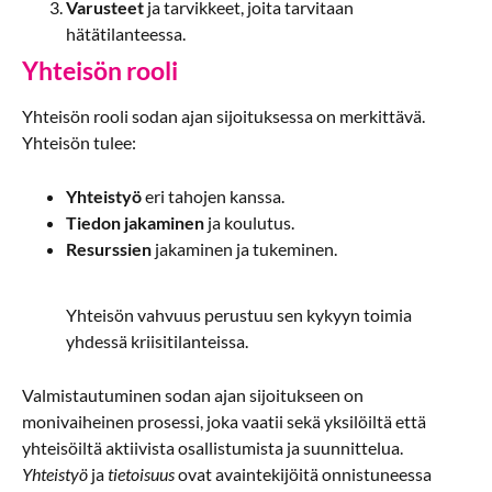
Varusteet
ja tarvikkeet, joita tarvitaan
hätätilanteessa.
Yhteisön rooli
Yhteisön rooli sodan ajan sijoituksessa on merkittävä.
Yhteisön tulee:
Yhteistyö
eri tahojen kanssa.
Tiedon jakaminen
ja koulutus.
Resurssien
jakaminen ja tukeminen.
Yhteisön vahvuus perustuu sen kykyyn toimia
yhdessä kriisitilanteissa.
Valmistautuminen sodan ajan sijoitukseen on
monivaiheinen prosessi, joka vaatii sekä yksilöiltä että
yhteisöiltä aktiivista osallistumista ja suunnittelua.
Yhteistyö
ja
tietoisuus
ovat avaintekijöitä onnistuneessa