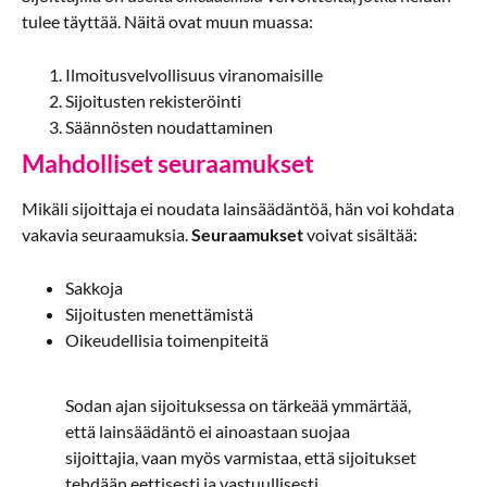
tulee täyttää. Näitä ovat muun muassa:
Ilmoitusvelvollisuus viranomaisille
Sijoitusten rekisteröinti
Säännösten noudattaminen
Mahdolliset seuraamukset
Mikäli sijoittaja ei noudata lainsäädäntöä, hän voi kohdata
vakavia seuraamuksia.
Seuraamukset
voivat sisältää:
Sakkoja
Sijoitusten menettämistä
Oikeudellisia toimenpiteitä
Sodan ajan sijoituksessa on tärkeää ymmärtää,
että lainsäädäntö ei ainoastaan suojaa
sijoittajia, vaan myös varmistaa, että sijoitukset
tehdään eettisesti ja vastuullisesti.