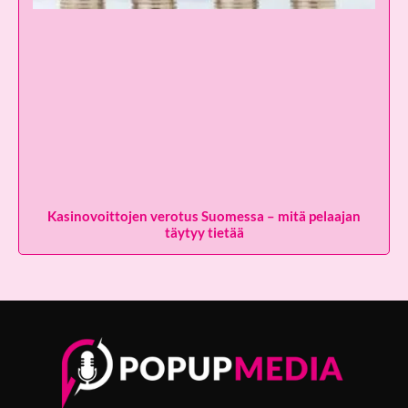
Kasinovoittojen verotus Suomessa – mitä pelaajan
täytyy tietää