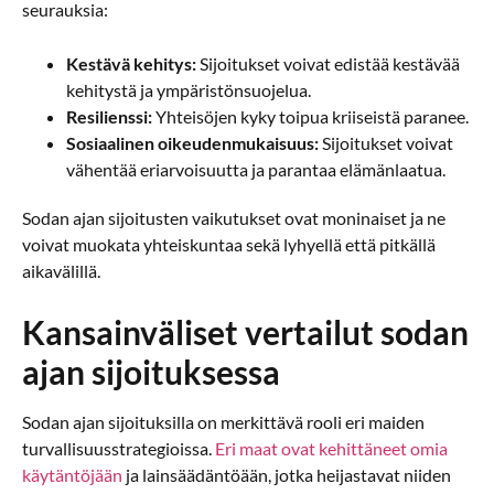
seurauksia:
Kestävä kehitys:
Sijoitukset voivat edistää kestävää
kehitystä ja ympäristönsuojelua.
Resilienssi:
Yhteisöjen kyky toipua kriiseistä paranee.
Sosiaalinen oikeudenmukaisuus:
Sijoitukset voivat
vähentää eriarvoisuutta ja parantaa elämänlaatua.
Sodan ajan sijoitusten vaikutukset ovat moninaiset ja ne
voivat muokata yhteiskuntaa sekä lyhyellä että pitkällä
aikavälillä.
Kansainväliset vertailut sodan
ajan sijoituksessa
Sodan ajan sijoituksilla on merkittävä rooli eri maiden
turvallisuusstrategioissa.
Eri maat ovat kehittäneet omia
käytäntöjään
ja lainsäädäntöään, jotka heijastavat niiden