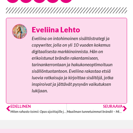
Eveliina Lehto
Eveliina on intohimoinen sisältöstrategi ja
copywriter, jolla on yli 10 vuoden kokemus
digitaalisesta markkinoinnista. Hän on
erikoistunut brändin rakentamiseen,
tarinankerrontaan ja hakukoneoptimoituun
sisällöntuotantoon. Eveliina rakastaa etsiä
luovia ratkaisuja ja kirjoittaa sisältöjä, jotka
inspiroivat ja jättävät pysyvän vaikutuksen
lukijaan.
EDELLINEN
SEURAAVA
Miten rahasto toimii: Opas sijoittajille ja säästäjille
Maailman tunnetuimmat brändit – Mikä tekee niistä erityisiä?