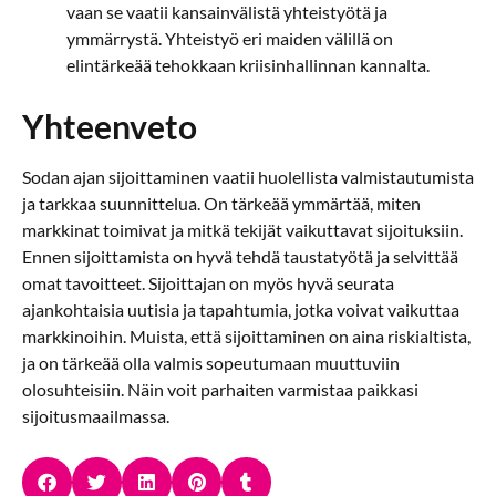
vaan se vaatii kansainvälistä yhteistyötä ja
ymmärrystä. Yhteistyö eri maiden välillä on
elintärkeää tehokkaan kriisinhallinnan kannalta.
Yhteenveto
Sodan ajan sijoittaminen vaatii huolellista valmistautumista
ja tarkkaa suunnittelua. On tärkeää ymmärtää, miten
markkinat toimivat ja mitkä tekijät vaikuttavat sijoituksiin.
Ennen sijoittamista on hyvä tehdä taustatyötä ja selvittää
omat tavoitteet. Sijoittajan on myös hyvä seurata
ajankohtaisia uutisia ja tapahtumia, jotka voivat vaikuttaa
markkinoihin. Muista, että sijoittaminen on aina riskialtista,
ja on tärkeää olla valmis sopeutumaan muuttuviin
olosuhteisiin. Näin voit parhaiten varmistaa paikkasi
sijoitusmaailmassa.