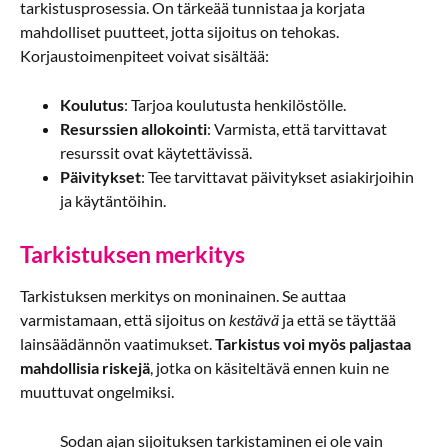
tarkistusprosessia. On tärkeää tunnistaa ja korjata
mahdolliset puutteet, jotta sijoitus on tehokas.
Korjaustoimenpiteet voivat sisältää:
Koulutus
: Tarjoa koulutusta henkilöstölle.
Resurssien allokointi
: Varmista, että tarvittavat
resurssit ovat käytettävissä.
Päivitykset
: Tee tarvittavat päivitykset asiakirjoihin
ja käytäntöihin.
Tarkistuksen merkitys
Tarkistuksen merkitys on moninainen. Se auttaa
varmistamaan, että sijoitus on
kestävä
ja että se täyttää
lainsäädännön vaatimukset.
Tarkistus voi myös paljastaa
mahdollisia riskejä
, jotka on käsiteltävä ennen kuin ne
muuttuvat ongelmiksi.
Sodan ajan sijoituksen tarkistaminen ei ole vain