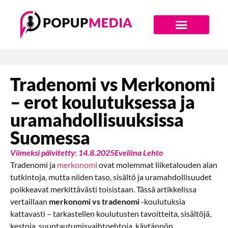
Digiajan Bränditoimisto
Tradenomi vs Merkonomi
– erot koulutuksessa ja
uramahdollisuuksissa
Suomessa
Viimeksi päivitetty: 14.8.2025
Eveliina Lehto
Tradenomi ja
merkonomi
ovat molemmat liiketalouden alan
tutkintoja, mutta niiden taso, sisältö ja uramahdollisuudet
poikkeavat merkittävästi toisistaan. Tässä artikkelissa
vertaillaan
merkonomi vs tradenomi
-koulutuksia
kattavasti – tarkastellen koulutusten tavoitteita, sisältöjä,
kestoja, suuntautumisvaihtoehtoja, käytännön