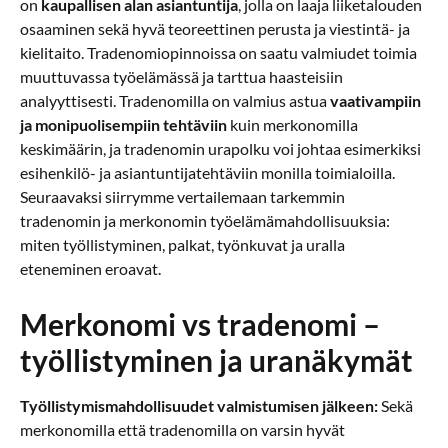
on
kaupallisen alan asiantuntija
, jolla on laaja liiketalouden
osaaminen sekä hyvä teoreettinen perusta ja viestintä- ja
kielitaito. Tradenomiopinnoissa on saatu valmiudet toimia
muuttuvassa työelämässä ja tarttua haasteisiin
analyyttisesti. Tradenomilla on valmius astua
vaativampiin
ja monipuolisempiin tehtäviin
kuin merkonomilla
keskimäärin, ja tradenomin urapolku voi johtaa esimerkiksi
esihenkilö- ja asiantuntijatehtäviin monilla toimialoilla.
Seuraavaksi siirrymme vertailemaan tarkemmin
tradenomin ja merkonomin työelämämahdollisuuksia:
miten työllistyminen, palkat, työnkuvat ja uralla
eteneminen eroavat.
Merkonomi vs tradenomi –
työllistyminen ja uranäkymät
Työllistymismahdollisuudet valmistumisen jälkeen:
Sekä
merkonomilla että tradenomilla on varsin hyvät