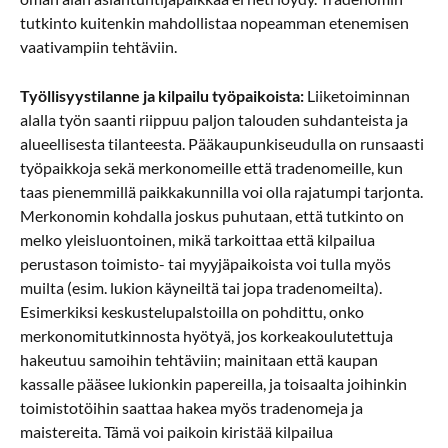
tutkinto kuitenkin mahdollistaa nopeamman etenemisen
vaativampiin tehtäviin.
Työllisyystilanne ja kilpailu työpaikoista:
Liiketoiminnan
alalla työn saanti riippuu paljon talouden suhdanteista ja
alueellisesta tilanteesta. Pääkaupunkiseudulla on runsaasti
työpaikkoja sekä merkonomeille että tradenomeille, kun
taas pienemmillä paikkakunnilla voi olla rajatumpi tarjonta.
Merkonomin kohdalla joskus puhutaan, että tutkinto on
melko yleisluontoinen, mikä tarkoittaa että kilpailua
perustason toimisto- tai myyjäpaikoista voi tulla myös
muilta (esim. lukion käyneiltä tai jopa tradenomeilta).
Esimerkiksi keskustelupalstoilla on pohdittu, onko
merkonomitutkinnosta hyötyä, jos korkeakoulutettuja
hakeutuu samoihin tehtäviin; mainitaan että kaupan
kassalle pääsee lukionkin papereilla, ja toisaalta joihinkin
toimistotöihin saattaa hakea myös tradenomeja ja
maistereita. Tämä voi paikoin kiristää kilpailua