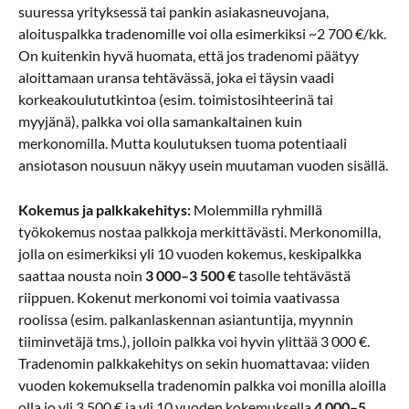
suuressa yrityksessä tai pankin asiakasneuvojana,
aloituspalkka tradenomille voi olla esimerkiksi ~2 700 €/kk.
On kuitenkin hyvä huomata, että jos tradenomi päätyy
aloittamaan uransa tehtävässä, joka ei täysin vaadi
korkeakoulututkintoa (esim. toimistosihteerinä tai
myyjänä), palkka voi olla samankaltainen kuin
merkonomilla. Mutta koulutuksen tuoma potentiaali
ansiotason nousuun näkyy usein muutaman vuoden sisällä.
Kokemus ja palkkakehitys:
Molemmilla ryhmillä
työkokemus nostaa palkkoja merkittävästi. Merkonomilla,
jolla on esimerkiksi yli 10 vuoden kokemus, keskipalkka
saattaa nousta noin
3 000–3 500 €
tasolle tehtävästä
riippuen. Kokenut merkonomi voi toimia vaativassa
roolissa (esim. palkanlaskennan asiantuntija, myynnin
tiiminvetäjä tms.), jolloin palkka voi hyvin ylittää 3 000 €.
Tradenomin palkkakehitys on sekin huomattavaa: viiden
vuoden kokemuksella tradenomin palkka voi monilla aloilla
olla jo yli 3 500 € ja yli 10 vuoden kokemuksella
4 000–5