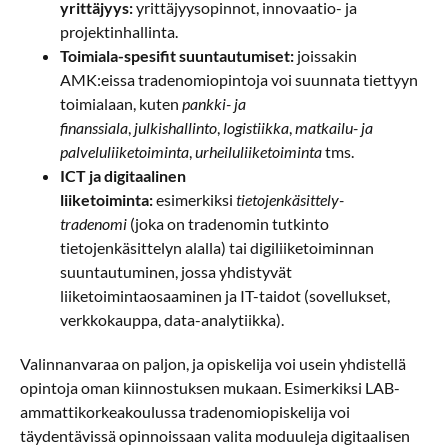
yrittäjyys:
yrittäjyysopinnot, innovaatio- ja
projektinhallinta.
Toimiala-spesifit suuntautumiset:
joissakin
AMK:eissa tradenomiopintoja voi suunnata tiettyyn
toimialaan, kuten
pankki- ja
finanssiala
,
julkishallinto
,
logistiikka
,
matkailu- ja
palveluliiketoiminta
,
urheiluliiketoiminta
tms.
ICT ja digitaalinen
liiketoiminta:
esimerkiksi
tietojenkäsittely-
tradenomi
(joka on tradenomin tutkinto
tietojenkäsittelyn alalla) tai digiliiketoiminnan
suuntautuminen, jossa yhdistyvät
liiketoimintaosaaminen ja IT-taidot (sovellukset,
verkkokauppa, data-analytiikka).
Valinnanvaraa on paljon, ja opiskelija voi usein yhdistellä
opintoja oman kiinnostuksen mukaan. Esimerkiksi LAB-
ammattikorkeakoulussa tradenomiopiskelija voi
täydentävissä opinnoissaan valita moduuleja digitaalisen