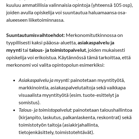
kuuluu ammatillisia valinnaisia opintoja (yhteensä 105 osp),
joiden avulla opiskelija voi suuntautua haluamaansa osa-
alueeseen liiketoiminnassa.
Suuntautumisvaihtoehdot:
Merkonomitutkinnossa on
tyypillisesti kaksi pääosa-aluetta,
asiakaspalvelu ja
myynti
tai
talous- ja toimistopalvelut
, joiden mukaisesti
opiskelija voi erikoistua. Käytännössä tämä tarkoittaa, että
merkonomi voi valita opintopolun esimerkiksi:
Asiakaspalvelu ja myynti:
painotetaan myyntityötä,
markkinointia, asiakaspalvelutaitoja sekä vaikkapa
visuaalista myyntityötä (esim. tuote-esittelyt ja
somistus).
Talous- ja toimistopalvelut:
painotetaan taloushallintoa
(kirjanpito, laskutus, palkanlaskenta, reskontrat) sekä
toimistotyön taitoja (asiakirjahallinta,
tietojenkäsittely, toimistotehtävät).