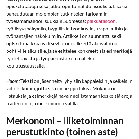
opiskelutapoja sekä jatko-opintomahdollisuuksia. Lisäksi
paneudutaan molempien tutkintojen tarjoamiin
työelämämahdollisuuksiin Suomessa:
palkkatasoon
,
työllisyysnäkymiin, tyypillisiin työnkuviin, urapolkuihin ja
työnantajien näkökulmiin. Artikkeli on suunnattu sekä
opiskelupaikkaa valitseville nuorille että alanvaihtoa
pohtiville aikuisille, ja se esittelee konkreettisia esimerkkejä
työtehtävistä ja työpaikoista kummallekin
koulutustaustalle.
Huom:
Teksti on jäsennelty lyhyisiin kappaleisiin ja selkeisiin
väliotsikoihin, jotta sitä on helppo lukea. Mukana on
listauksia ja esimerkkejä havainnollistamaan keskeisiä eroja
tradenomin ja merkonomin välillä.
Merkonomi – liiketoiminnan
perustutkinto (toinen aste)