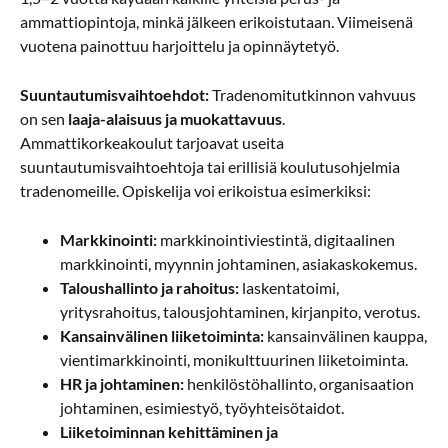
ammattiopintoja, minkä jälkeen erikoistutaan. Viimeisenä
vuotena painottuu harjoittelu ja opinnäytetyö.
Suuntautumisvaihtoehdot:
Tradenomitutkinnon vahvuus
on sen
laaja-alaisuus ja muokattavuus
.
Ammattikorkeakoulut tarjoavat useita
suuntautumisvaihtoehtoja tai erillisiä koulutusohjelmia
tradenomeille. Opiskelija voi erikoistua esimerkiksi:
Markkinointi:
markkinointiviestintä, digitaalinen
markkinointi, myynnin johtaminen, asiakaskokemus.
Taloushallinto ja rahoitus:
laskentatoimi,
yritysrahoitus, talousjohtaminen, kirjanpito, verotus.
Kansainvälinen liiketoiminta:
kansainvälinen kauppa,
vientimarkkinointi, monikulttuurinen liiketoiminta.
HR ja johtaminen:
henkilöstöhallinto, organisaation
johtaminen, esimiestyö, työyhteisötaidot.
Liiketoiminnan kehittäminen ja