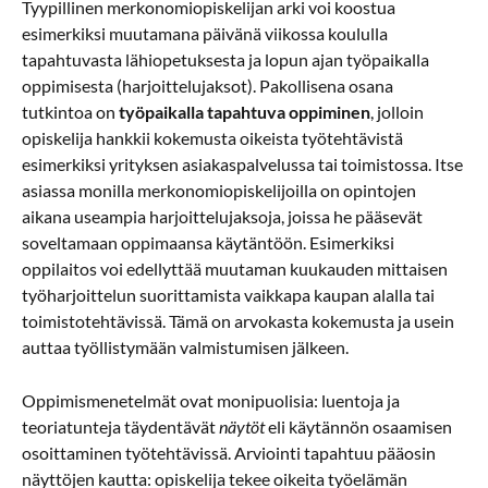
Tyypillinen merkonomiopiskelijan arki voi koostua
esimerkiksi muutamana päivänä viikossa koululla
tapahtuvasta lähiopetuksesta ja lopun ajan työpaikalla
oppimisesta (harjoittelujaksot). Pakollisena osana
tutkintoa on
työpaikalla tapahtuva oppiminen
, jolloin
opiskelija hankkii kokemusta oikeista työtehtävistä
esimerkiksi yrityksen asiakaspalvelussa tai toimistossa. Itse
asiassa monilla merkonomiopiskelijoilla on opintojen
aikana useampia harjoittelujaksoja, joissa he pääsevät
soveltamaan oppimaansa käytäntöön. Esimerkiksi
oppilaitos voi edellyttää muutaman kuukauden mittaisen
työharjoittelun suorittamista vaikkapa kaupan alalla tai
toimistotehtävissä. Tämä on arvokasta kokemusta ja usein
auttaa työllistymään valmistumisen jälkeen.
Oppimismenetelmät ovat monipuolisia: luentoja ja
teoriatunteja täydentävät
näytöt
eli käytännön osaamisen
osoittaminen työtehtävissä. Arviointi tapahtuu pääosin
näyttöjen kautta: opiskelija tekee oikeita työelämän