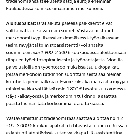
tradenomi ansaitsee useita satoja euroja enemmän
kuukaudessa kuin keskimääräinen merkonomi.
Aloituspalkat:
Urat alkutaipaleella palkkaerot eivät
välttämättä ole aivan näin suuret. Vastavalmistunut
merkonomi tyypillisessä ensimmäisessä työpaikassaan
(esim. myyjä tai toimistoassistentti) voi ansaita
suunnilleen
noin 1 900–2 300 €
kuukaudessa aloittaessaan,
riippuen työehtosopimuksesta ja työnantajasta. Monilla
palvelualoilla on työehtosopimuksissa taulukkopalkat,
joissa merkonomitutkinnon suorittamisesta saa hieman
korotusta peruspalkkaan. Esimerkiksi kaupan alalla myyjän
minimipalkka voi lähteä noin 1 800 € tasolta kuukaudessa
(täysi-aikatyössä), ja merkonomin tutkinnolla saattaa
päästä hieman tätä korkeammalle aloituksessa.
Vastavalmistunut tradenomi taas saattaa aloittaa noin
2
500–3 000 €
kuukausipalkalla tehtävästä riippuen. Joissain
asiantuntijatehtävissä, kuten vaikkapa HR-assistenttina