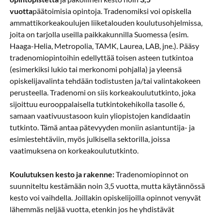
vuotta
päätoimisia opintoja. Tradenomiksi voi opiskella
ammattikorkeakoulujen liiketalouden koulutusohjelmissa,
joita on tarjolla useilla paikkakunnilla Suomessa (esim.
Haaga-Helia, Metropolia, TAMK, Laurea, LAB, jne.). Pääsy
tradenomiopintoihin edellyttää toisen asteen tutkintoa
(esimerkiksi lukio tai merkonomi pohjalla) ja yleensä
opiskelijavalinta tehdään todistusten ja/tai valintakokeen
perusteella. Tradenomi on siis korkeakoulututkinto, joka
sijoittuu eurooppalaisella tutkintokehikolla tasolle 6,
samaan vaativuustasoon kuin yliopistojen kandidaatin
tutkinto. Tämä antaa pätevyyden moniin asiantuntija- ja
esimiestehtäviin, myös julkisella sektorilla, joissa
vaatimuksena on korkeakoulututkinto.
Koulutuksen kesto ja rakenne:
Tradenomiopinnot on
suunniteltu kestämään noin 3,5 vuotta, mutta käytännössä
kesto voi vaihdella. Joillakin opiskelijoilla opinnot venyvät
lähemmäs neljää vuotta, etenkin jos he yhdistävät