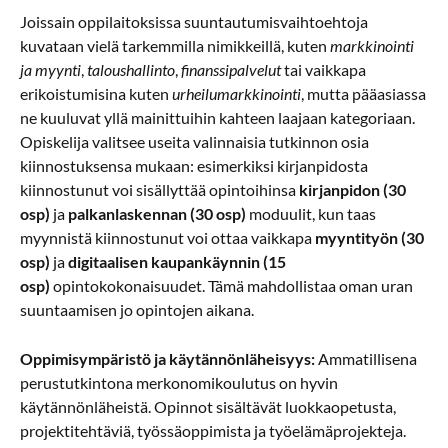
Joissain oppilaitoksissa suuntautumisvaihtoehtoja
kuvataan vielä tarkemmilla nimikkeillä, kuten
markkinointi
ja myynti
,
taloushallinto
,
finanssipalvelut
tai vaikkapa
erikoistumisina kuten
urheilumarkkinointi
, mutta pääasiassa
ne kuuluvat yllä mainittuihin kahteen laajaan kategoriaan.
Opiskelija valitsee useita valinnaisia tutkinnon osia
kiinnostuksensa mukaan: esimerkiksi kirjanpidosta
kiinnostunut voi sisällyttää opintoihinsa
kirjanpidon (30
osp)
ja
palkanlaskennan (30 osp)
moduulit, kun taas
myynnistä kiinnostunut voi ottaa vaikkapa
myyntityön (30
osp)
ja
digitaalisen kaupankäynnin (15
osp)
opintokokonaisuudet. Tämä mahdollistaa oman uran
suuntaamisen jo opintojen aikana.
Oppimisympäristö ja käytännönläheisyys:
Ammatillisena
perustutkintona merkonomikoulutus on hyvin
käytännönläheistä. Opinnot sisältävät luokkaopetusta,
projektitehtäviä, työssäoppimista ja työelämäprojekteja.