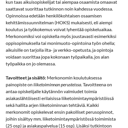
kun taas aikuisopiskelijat tai aiempaa osaamista omaavat
saattavat suorittaa tutkinnon noin kahdessa vuodessa.
Opinnoissa edetään henkilökohtaisen osaamisen
kehittämissuunnitelman (HOKS) mukaisesti, eli aiempi
koulutus ja työkokemus voivat lyhentää opiskeluaikaa.
Merkonomiksi voi opiskella myös joustavasti esimerkiksi
oppisopimuksella tai monimuoto-opintoina työn ohella;
aikuisille on tarjolla ilta- ja verkko-opetusta, ja opintoja
voidaan suorittaa jopa kokonaan työpaikalla, jos alan
työpaikka on jo olemassa.
Tavoitteet ja sisältö:
Merkonomin koulutuksessa
painopiste on
liiketoiminnan perusteissa
. Tavoitteena on
antaa opiskelijalle käytännön valmiudet toimia
asiakaslähtöisesti erilaisissa liiketoimintaympäristöissä
sekä hallita arjen liiketoiminnan tehtäviä. Kaikki
merkonomit opiskelevat ensin pakolliset perusopinnot,
joihin sisältyy mm. liiketoimintaympäristössä toimimista
(25 osp) ja asiakaspalvelua (15 osp). Lisäksi tutkintoon