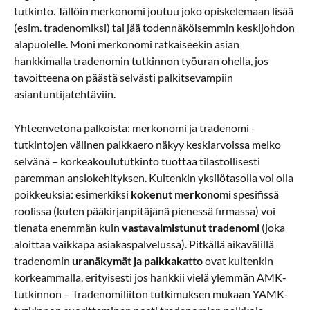
tutkinto. Tällöin merkonomi joutuu joko opiskelemaan lisää
(esim. tradenomiksi) tai jää todennäköisemmin keskijohdon
alapuolelle. Moni merkonomi ratkaiseekin asian
hankkimalla tradenomin tutkinnon työuran ohella, jos
tavoitteena on päästä selvästi palkitsevampiin
asiantuntijatehtäviin.
Yhteenvetona palkoista: merkonomi ja tradenomi -
tutkintojen välinen palkkaero näkyy keskiarvoissa melko
selvänä – korkeakoulututkinto tuottaa tilastollisesti
paremman ansiokehityksen. Kuitenkin yksilötasolla voi olla
poikkeuksia: esimerkiksi
kokenut merkonomi
spesifissä
roolissa (kuten pääkirjanpitäjänä pienessä firmassa) voi
tienata enemmän kuin
vastavalmistunut tradenomi
(joka
aloittaa vaikkapa asiakaspalvelussa). Pitkällä aikavälillä
tradenomin
uranäkymät ja palkkakatto
ovat kuitenkin
korkeammalla, erityisesti jos hankkii vielä ylemmän AMK-
tutkinnon – Tradenomiliiton tutkimuksen mukaan YAMK-