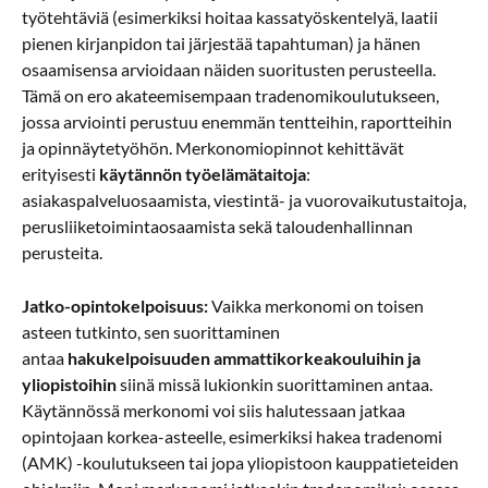
työtehtäviä (esimerkiksi hoitaa kassatyöskentelyä, laatii
pienen kirjanpidon tai järjestää tapahtuman) ja hänen
osaamisensa arvioidaan näiden suoritusten perusteella.
Tämä on ero akateemisempaan tradenomikoulutukseen,
jossa arviointi perustuu enemmän tentteihin, raportteihin
ja opinnäytetyöhön. Merkonomiopinnot kehittävät
erityisesti
käytännön työelämätaitoja
:
asiakaspalveluosaamista, viestintä- ja vuorovaikutustaitoja,
perusliiketoimintaosaamista sekä taloudenhallinnan
perusteita.
Jatko-opintokelpoisuus:
Vaikka merkonomi on toisen
asteen tutkinto, sen suorittaminen
antaa
hakukelpoisuuden ammattikorkeakouluihin ja
yliopistoihin
siinä missä lukionkin suorittaminen antaa.
Käytännössä merkonomi voi siis halutessaan jatkaa
opintojaan korkea-asteelle, esimerkiksi hakea tradenomi
(AMK) -koulutukseen tai jopa yliopistoon kauppatieteiden