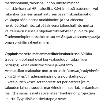
markkinoinnin, taloushallinnon, liiketoiminnan
kehittämisen tai HR:n alueilta. Käytännössä tradenomi voi
rakentaa itselleen ainutlaatuisen osaamiskombinaation:
vaikkapa pääaineena markkinointi ja sivuaineena
henkilöstöhallinto, tai pääaineena taloushallinto mutta
valita lisäksi kursseja ohjelmistokehityksen puolelta, jne.
Tradenomiopinnoissa korostuu
opiskelijan valinnanvapaus
ja
oman profiilin rakentaminen.
Oppimismenetelmät ammattikorkeakoulussa:
Vaikka
tradenomiopinnot ovat korkeakouluopintoja, niiden
pedagogiikassa yhdistyy teoria ja käytäntö.
Ammattikorkeakoulun motto on usein
“teorian ja käytännön
yhdistäminen”
. Tradenomiopinnoissa opiskelija oppii
liiketalouden keskeiset teoreettiset periaatteet (esim.
talouden lainalaisuudet, markkinoinnin teoriat, johtamisen
mallit) ja samalla näitä sovelletaan käytännön projektien
kautta. Tyypillisiä opiskelutapoja ovat: