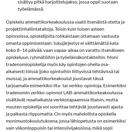
sisältyy pitkä harjoittelujakso, jossa oppii suoraan
työelämässä.
Opiskelu ammattikorkeakoulussa vaatii itsenäistä otetta ja
projektinhallintataitoja. Toisin kuin toisen asteen
opinnoissa, opiskelijoita rohkaistaan ottamaan vastuuta
omasta oppimisestaan: lukujärjestys ei välttämättä kata
koko 8–16 päivää, vaan vapaa-aikaa on varattu itsenäiseen
opiskeluun, ryhmätöihin ja työelämäkontakteihin. Moni
tradenomiopiskelija myös käy opintojen ohella osa-
aikaisesti töissä (joko opintoihin liittyvissä tehtävissä tai
muissa), ja ammattikorkeakoulut joustavat tässä
tarjoamalla esimerkiksi ilta- tai verkko-opintoja. Esimerkiksi
tradenomin verkko-opinnot LAB-ammattikorkeakoulussa
sisältävät reaaliaikaisia verkkotapaamisia iltaisin, mutta
muuten opiskelija voi suorittaa tehtävät joustavasti ajasta
ja paikasta riippumatta. On myös mahdollista opiskella
monimuotokoulutuksena, jossa lähiopetusta on esimerkiksi
vain viikonloppuisin tai intensiivijaksoissa, mikä sopii