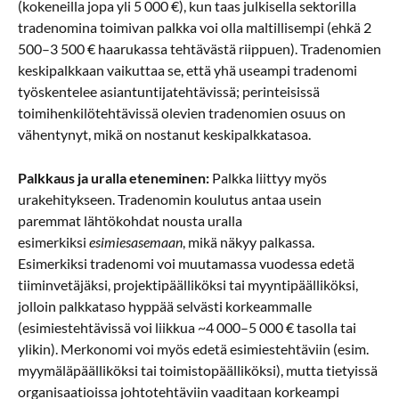
(kokeneilla jopa yli 5 000 €), kun taas julkisella sektorilla
tradenomina toimivan palkka voi olla maltillisempi (ehkä 2
500–3 500 € haarukassa tehtävästä riippuen). Tradenomien
keskipalkkaan vaikuttaa se, että yhä useampi tradenomi
työskentelee asiantuntijatehtävissä; perinteisissä
toimihenkilötehtävissä olevien tradenomien osuus on
vähentynyt, mikä on nostanut keskipalkkatasoa.
Palkkaus ja uralla eteneminen:
Palkka liittyy myös
urakehitykseen. Tradenomin koulutus antaa usein
paremmat lähtökohdat nousta uralla
esimerkiksi
esimiesasemaan
, mikä näkyy palkassa.
Esimerkiksi tradenomi voi muutamassa vuodessa edetä
tiiminvetäjäksi, projektipäälliköksi tai myyntipäälliköksi,
jolloin palkkataso hyppää selvästi korkeammalle
(esimiestehtävissä voi liikkua ~4 000–5 000 € tasolla tai
ylikin). Merkonomi voi myös edetä esimiestehtäviin (esim.
myymäläpäälliköksi tai toimistopäälliköksi), mutta tietyissä
organisaatioissa johtotehtäviin vaaditaan korkeampi