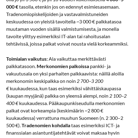
000 €
tasolla, etenkin jos on edennyt esimiesasemaan.
Tradenomiopiskelijoiden ja vastavalmistuneiden
keskuudessa on yleistä tavoitella ~3 000 € palkkatasoa
muutaman vuoden sisällä valmistumisesta, ja monella
tavoite ylittyy esimerkiksi IT-alan tai rahoitusalan
tehtävissä, joissa palkat voivat nousta vielä korkeammiksi.
Toimialan vaikutus:
Ala vaikuttaa merkittävästi
palkkatasoon.
Merkonomien palkoissa
pankki- ja
vakuutusala on yksi parhaiten palkkaavista: näillä aloilla
merkonomin keskipalkka on noin
2 700–3 200
€
kuukaudessa, kun taas esimerkiksi vähittäiskaupassa
(kaupan myyjänä) palkka on yleensä alempi, noin
2 100–2
400 €
kuukaudessa. Pääkaupunkiseudulla merkonomien
palkat ovat korkeampia (keskimäärin ~2 800 €
kuukaudessa) verrattuna muuhun Suomeen (n. 2 300–2
500 €).
Tradenomien kohdalla
taas esimerkiksi ICT- ja
finanssialan asiantuntijatehtävät voivat maksaa hyvin