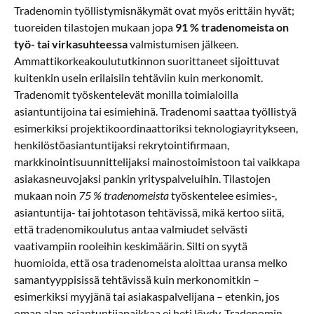
Tradenomin työllistymisnäkymät ovat myös erittäin hyvät;
tuoreiden tilastojen mukaan jopa
91 % tradenomeista on
työ- tai virkasuhteessa
valmistumisen jälkeen.
Ammattikorkeakoulututkinnon suorittaneet sijoittuvat
kuitenkin usein erilaisiin tehtäviin kuin merkonomit.
Tradenomit työskentelevät monilla toimialoilla
asiantuntijoina tai esimiehinä. Tradenomi saattaa työllistyä
esimerkiksi projektikoordinaattoriksi teknologiayritykseen,
henkilöstöasiantuntijaksi rekrytointifirmaan,
markkinointisuunnittelijaksi mainostoimistoon tai vaikkapa
asiakasneuvojaksi pankin yrityspalveluihin. Tilastojen
mukaan noin
75 % tradenomeista
työskentelee esimies-,
asiantuntija- tai johtotason tehtävissä, mikä kertoo siitä,
että tradenomikoulutus antaa valmiudet selvästi
vaativampiin rooleihin keskimäärin. Silti on syytä
huomioida, että osa tradenomeista aloittaa uransa melko
samantyyppisissä tehtävissä kuin merkonomitkin –
esimerkiksi myyjänä tai asiakaspalvelijana – etenkin, jos
oman alan asiantuntijapaikkaa ei heti löydy. Tradenomin