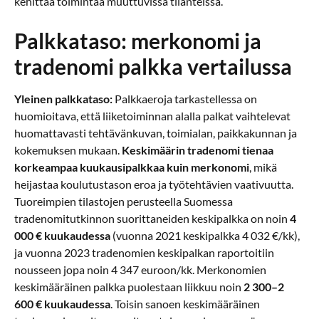
kehittää toimintaa muuttuvissa tilanteissa.
Palkkataso: merkonomi ja
tradenomi palkka vertailussa
Yleinen palkkataso:
Palkkaeroja tarkastellessa on
huomioitava, että liiketoiminnan alalla palkat vaihtelevat
huomattavasti tehtävänkuvan, toimialan, paikkakunnan ja
kokemuksen mukaan.
Keskimäärin tradenomi tienaa
korkeampaa kuukausipalkkaa kuin merkonomi
, mikä
heijastaa koulutustason eroa ja työtehtävien vaativuutta.
Tuoreimpien tilastojen perusteella Suomessa
tradenomitutkinnon suorittaneiden keskipalkka on noin
4
000 € kuukaudessa
(vuonna 2021 keskipalkka 4 032 €/kk),
ja vuonna 2023 tradenomien keskipalkan raportoitiin
nousseen jopa noin 4 347 euroon/kk. Merkonomien
keskimääräinen palkka puolestaan liikkuu noin
2 300–2
600 € kuukaudessa
. Toisin sanoen keskimääräinen