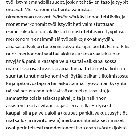
työllistymismahdollisuudet, joskin tehtävien taso ja tyypit
eroavat. Merkonomin tutkinto valmistaa
nimenomaan
nopeasti työelämään
käytännön tehtäviin, ja
monet merkonomit työllistyvät heti valmistuttuaan
esimerkiksi kaupan alalle tai toimistotehtäviin. Tyypillisiä
merkonomin ensimmäisiä työpaikkoja ovat myyjän,
asiakaspalvelijan tai toimistotyöntekijän pestit. Esimerkiksi
nuori merkonomi saattaa aloittaa uransa vaatekaupan
myyjänä, pankin kassapalveluissa tai vaikkapa isossa
marketissa osastovastaavana. Toisaalta taloushallintoon
suuntautunut merkonomi voi löytää paikan tilitoimistosta
kirjanpitoavustajana tai laskuttajana. Työvoiman kysyntä
näissä perustason tehtävissä on melko tasaista, ja
ammattitaitoisia asiakaspalvelijoita ja hallinnon
assistentteja tarvitaan laajasti eri aloilla. Erityisesti
kaupallisilla palvelualoilla (kaupat, pankit, vakuutusyhtiöt,
matkailu- ja ravintola-ala) merkonomitaustaiset ihmiset
ovat perinteisesti muodostaneet ison osan työntekijöistä.