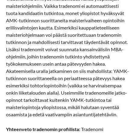
maisteriohjelmiin. Vaikka tradenomi ei automaattisesti
tuota kandidaatin tutkintoa, monet yliopistot hyväksyvät
AMK-tutkinnon suorittaneita maisterivaiheen opintoihin
erillisvalintojen kautta. Esimerkiksi kauppatieteelliseen
maisteriohjelmaan voi päästä suoritettuaan tradenomin
tutkinnon ja mahdollisesti tarvittavat täydentävät opinnot.
Lisäksi tradenomit voivat suunnata kansainvälisiin MBA-
ohjelmiin, joihin tradenomin tutkinto yhdistettynä
työkokemukseen usein antaa pätevyyden hakea.
Akateemisella uralla jatkaminen on siis mahdollista: YAMK-
tutkinnon suorittaneella on periaatteessa pätevyys hakea
esimerkiksi tohtoriopintoihin (vaikka se harvinaisempaa
onkin liiketalouden alalla). Useimmille tradenomeille jatko-
opinnot tarkoittavat kuitenkin YAMK-tutkintoa tai
maisteriopintoja yliopistossa, mikäli halutaan syventää
osaamista ja edetä vaativampiin asiantuntijatehtäviin.
Yhteenveto tradenomin profiilista:
Tradenomi