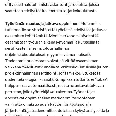
erityisesti halutuimmista asiantuntijarooleista, joissa
saatetaan edellyttää kokemusta tai jatkokoulutusta.
Työelämän muutos ja jatkuva oppiminen:
Molemmille
tutkinnoille on yhteistä, että työelämä edellyttää jatkuvaa
osaamisen kehittämistä. Moni merkonomi täydentää
osaamistaan työuran aikana lyhyemmillä kursseilla tai
sertifikaateilla (esim. taloushallinnon
ohjelmistokoulutukset, myynnin valmennukset).
Tradenomit puolestaan voivat päivittää osaamistaan
vaikkapa YAMK-tutkinnolla tai erikoiskoulutuksilla (kuten
projektinhallinnan sertifiointi, johtamiskoulutukset tai
uuden teknologian kurssit). Kumpikaan tutkinto ei ”takaa”
huippu-uraa automaattisesti, mutta ne antavat tukevan
perustan, jolle työntekijä voi rakentaa. Työnantajat
arvostavat oppimishalua: merkonomilta odotetaan
valmiutta omaksua uusia käytännön työtapoja ja
järjestelmiä, ja tradenomilta odotetaan kykyä analysoida ja