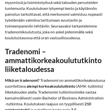
myynnissä ja toimistotyössä sekä talouden perusteiden
tuntemusta. Koulutuksen lyhyempi kesto ja käytännön
painotus tarkoittavat, että merkonomi valmistuu nopeasti
työelämään valmiina tarttumaan avustaviin ja
toimeenpaneviin tehtäviin. Seuraavaksi tarkastelemme
tradenomikoulutusta, joka on askel pidemmälle sekä
koulutustasossa että uran vastuullisuudessa.
Tradenomi –
ammattikorkeakoulututkinto
liiketaloudessa
Mikä on tradenomi?
Tradenomi on ammattikorkeakoulussa
suoritettava
alempi korkeakoulututkinto
(AMK-tutkinto)
liiketalouden alalla. Tradenomin tutkintonimike vastaa
kansainvälisesti usein Bachelor of Business Administration
-tutkintoa. Koulutuksen laajuus on tyypillisesti
210
opintopistettä
ja pakollinen kesto noin
3,5