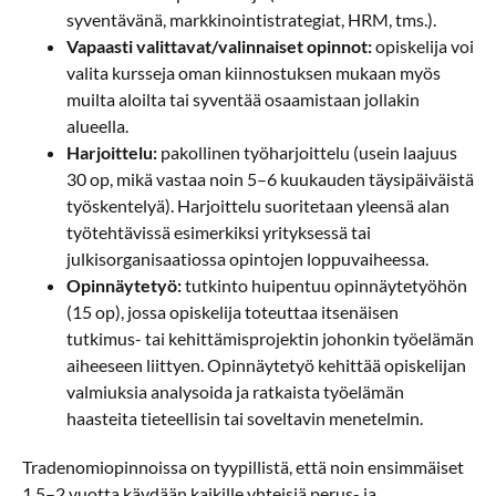
syventävänä, markkinointistrategiat, HRM, tms.).
Vapaasti valittavat/valinnaiset opinnot:
opiskelija voi
valita kursseja oman kiinnostuksen mukaan myös
muilta aloilta tai syventää osaamistaan jollakin
alueella.
Harjoittelu:
pakollinen työharjoittelu (usein laajuus
30 op, mikä vastaa noin 5–6 kuukauden täysipäiväistä
työskentelyä). Harjoittelu suoritetaan yleensä alan
työtehtävissä esimerkiksi yrityksessä tai
julkisorganisaatiossa opintojen loppuvaiheessa.
Opinnäytetyö:
tutkinto huipentuu opinnäytetyöhön
(15 op), jossa opiskelija toteuttaa itsenäisen
tutkimus- tai kehittämisprojektin johonkin työelämän
aiheeseen liittyen. Opinnäytetyö kehittää opiskelijan
valmiuksia analysoida ja ratkaista työelämän
haasteita tieteellisin tai soveltavin menetelmin.
Tradenomiopinnoissa on tyypillistä, että noin ensimmäiset
1,5–2 vuotta käydään kaikille yhteisiä perus- ja