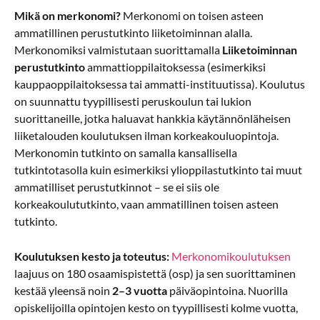
Mikä on merkonomi?
Merkonomi on toisen asteen
ammatillinen perustutkinto liiketoiminnan alalla.
Merkonomiksi valmistutaan suorittamalla
Liiketoiminnan
perustutkinto
ammattioppilaitoksessa (esimerkiksi
kauppaoppilaitoksessa tai ammatti-instituutissa). Koulutus
on suunnattu tyypillisesti peruskoulun tai lukion
suorittaneille, jotka haluavat hankkia käytännönläheisen
liiketalouden koulutuksen ilman korkeakouluopintoja.
Merkonomin tutkinto on samalla kansallisella
tutkintotasolla kuin esimerkiksi ylioppilastutkinto tai muut
ammatilliset perustutkinnot – se ei siis ole
korkeakoulututkinto, vaan ammatillinen toisen asteen
tutkinto.
Koulutuksen kesto ja toteutus:
Merkonomikoulutuksen
laajuus on 180 osaamispistettä (osp) ja sen suorittaminen
kestää yleensä noin
2–3 vuotta
päiväopintoina. Nuorilla
opiskelijoilla opintojen kesto on tyypillisesti kolme vuotta,