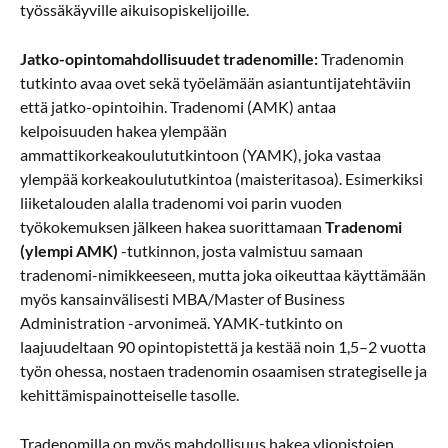
työssäkäyville aikuisopiskelijoille.
Jatko-opintomahdollisuudet tradenomille:
Tradenomin
tutkinto avaa ovet sekä työelämään asiantuntijatehtäviin
että jatko-opintoihin. Tradenomi (AMK) antaa
kelpoisuuden hakea ylempään
ammattikorkeakoulututkintoon (YAMK), joka vastaa
ylempää korkeakoulututkintoa (maisteritasoa). Esimerkiksi
liiketalouden alalla tradenomi voi parin vuoden
työkokemuksen jälkeen hakea suorittamaan
Tradenomi
(ylempi AMK)
-tutkinnon, josta valmistuu samaan
tradenomi-nimikkeeseen, mutta joka oikeuttaa käyttämään
myös kansainvälisesti MBA/Master of Business
Administration -arvonimeä. YAMK-tutkinto on
laajuudeltaan 90 opintopistettä ja kestää noin 1,5–2 vuotta
työn ohessa, nostaen tradenomin osaamisen strategiselle ja
kehittämispainotteiselle tasolle.
Tradenomilla on myös mahdollisuus hakea yliopistojen