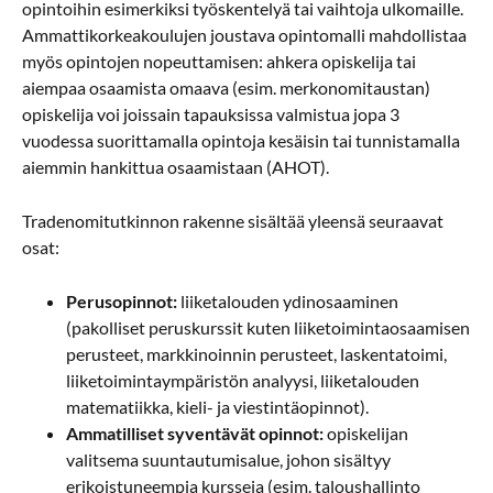
opintoihin esimerkiksi työskentelyä tai vaihtoja ulkomaille.
Ammattikorkeakoulujen joustava opintomalli mahdollistaa
myös opintojen nopeuttamisen: ahkera opiskelija tai
aiempaa osaamista omaava (esim. merkonomitaustan)
opiskelija voi joissain tapauksissa valmistua jopa 3
vuodessa suorittamalla opintoja kesäisin tai tunnistamalla
aiemmin hankittua osaamistaan (AHOT).
Tradenomitutkinnon rakenne sisältää yleensä seuraavat
osat:
Perusopinnot:
liiketalouden ydinosaaminen
(pakolliset peruskurssit kuten liiketoimintaosaamisen
perusteet, markkinoinnin perusteet, laskentatoimi,
liiketoimintaympäristön analyysi, liiketalouden
matematiikka, kieli- ja viestintäopinnot).
Ammatilliset syventävät opinnot:
opiskelijan
valitsema suuntautumisalue, johon sisältyy
erikoistuneempia kursseja (esim. taloushallinto