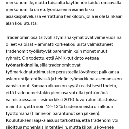
merkonomille, mutta toisaalta käytännön taidot omaavalla
merkonomilla on etulyöntiasema esimerkiksi
asiakaspalvelussa verrattuna henkilöön, jolla ei ole lainkaan
alan koulutusta.
Tradenomin osalta työllistymisnäkymät ovat viime vuosina
olleet valoisat – ammattikorkeakouluista valmistuneet
tradenomit työllistyvät paremmin kuin monet muut
ryhmät. On todettu, että AMK-tutkinto
vetoaa
työmarkkinoilla
, sillä tradenomit ovat
työmarkkinatutkimusten perusteella löytäneet paikkansa
asiantuntijatehtävissä ja heidän työmarkkina-asemansa on
vahvistunut. Samaan aikaan on syytä realistisesti todeta,
että tradenomeistakin pieni osa voi olla työttömänä
valmistuessaan – esimerkiksi 2010-luvun alun tilastoissa
mainittiin, että noin 12–13 % tradenomeista oli alkuun
työttömänä (tilanne on parantunut sen jälkeen).
Koulutuksen laaja-alaisuus tarkoittaa, että tradenomi voi
sijoittua monenlaisiin tehtäviin, mutta kilpailu kovenee