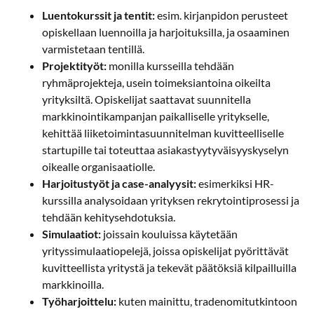
Luentokurssit ja tentit:
esim. kirjanpidon perusteet
opiskellaan luennoilla ja harjoituksilla, ja osaaminen
varmistetaan tentillä.
Projektityöt:
monilla kursseilla tehdään
ryhmäprojekteja, usein toimeksiantoina oikeilta
yrityksiltä. Opiskelijat saattavat suunnitella
markkinointikampanjan paikalliselle yritykselle,
kehittää liiketoimintasuunnitelman kuvitteelliselle
startupille tai toteuttaa asiakastyytyväisyyskyselyn
oikealle organisaatiolle.
Harjoitustyöt ja case-analyysit:
esimerkiksi HR-
kurssilla analysoidaan yrityksen rekrytointiprosessi ja
tehdään kehitysehdotuksia.
Simulaatiot:
joissain kouluissa käytetään
yrityssimulaatiopelejä, joissa opiskelijat pyörittävät
kuvitteellista yritystä ja tekevät päätöksiä kilpailluilla
markkinoilla.
Työharjoittelu:
kuten mainittu, tradenomitutkintoon