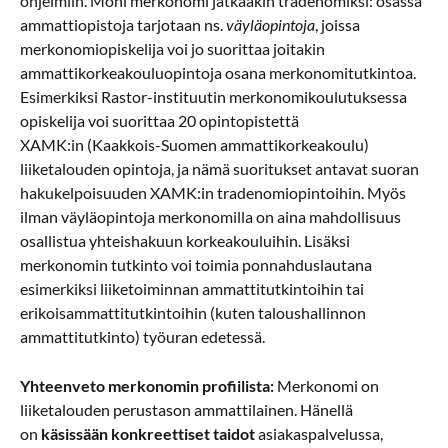
ohjelmiin. Moni merkonomi jatkaakin tradenomiksi: osassa
ammattiopistoja tarjotaan ns.
väyläopintoja
, joissa
merkonomiopiskelija voi jo suorittaa joitakin
ammattikorkeakouluopintoja osana merkonomitutkintoa.
Esimerkiksi Rastor-instituutin merkonomikoulutuksessa
opiskelija voi suorittaa 20 opintopistettä
XAMK:in (Kaakkois-Suomen ammattikorkeakoulu)
liiketalouden opintoja, ja nämä suoritukset antavat suoran
hakukelpoisuuden XAMK:in tradenomiopintoihin. Myös
ilman väyläopintoja merkonomilla on aina mahdollisuus
osallistua yhteishakuun korkeakouluihin. Lisäksi
merkonomin tutkinto voi toimia ponnahduslautana
esimerkiksi liiketoiminnan ammattitutkintoihin tai
erikoisammattitutkintoihin (kuten taloushallinnon
ammattitutkinto) työuran edetessä.
Yhteenveto merkonomin profiilista:
Merkonomi on
liiketalouden perustason ammattilainen. Hänellä
on
käsissään konkreettiset taidot
asiakaspalvelussa,