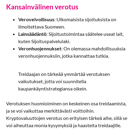
Kansainvälinen verotus
Verovelvollisuus
: Ulkomaisista sijoituksista on
ilmoitettava Suomeen.
Lainsäädäntö
: Sijoitustoimintaa säätelee useat lait,
kuten Sijoituspalvelulaki.
Veronhuojennukset
: On olemassa mahdollisuuksia
veronhuojennuksiin, jotka kannattaa tutkia.
Treidaajan on tärkeää ymmärtää verotuksen
vaikutukset, jotta voi suunnitella
kaupankäyntistrategiansa oikein.
Verotuksen huomioiminen on keskeinen osa treidaamista,
ja se voi vaikuttaa merkittävästi voittoihin.
Kryptovaluuttojen verotus on erityisen tärkeä aihe, sillä se
voi aiheuttaa monia kysymyksiä ja haasteita treidaajille.