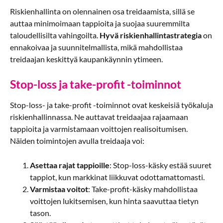
Riskienhallinta on olennainen osa treidaamista, sillä se
auttaa minimoimaan tappioita ja suojaa suuremmilta
taloudellisilta vahingoilta.
Hyvä riskienhallintastrategia
on
ennakoivaa ja suunnitelmallista, mikä mahdollistaa
treidaajan keskittyä kaupankäynnin ytimeen.
Stop-loss ja take-profit -toiminnot
Stop-loss- ja take-profit -toiminnot ovat keskeisiä työkaluja
riskienhallinnassa. Ne auttavat treidaajaa rajaamaan
tappioita ja varmistamaan voittojen realisoitumisen.
Näiden toimintojen avulla treidaaja voi:
Asettaa rajat tappioille
: Stop-loss-käsky estää suuret
tappiot, kun markkinat liikkuvat odottamattomasti.
Varmistaa voitot
: Take-profit-käsky mahdollistaa
voittojen lukitsemisen, kun hinta saavuttaa tietyn
tason.