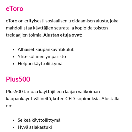
eToro
eToro on erityisesti sosiaalisen treidaamisen alusta, joka
mahdollistaa käyttäjien seurata ja kopioida toisten
treidaajien toimia.
Alustan etuja ovat
:
Alhaiset kaupankäyntikulut
Yhteisöllinen ympäristö
Helppo käyttöliittymä
Plus500
Plus500 tarjoaa käyttäjilleen laajan valikoiman
kaupankäyntivälineitä, kuten CFD-sopimuksia. Alustalla
on:
Selkeä käyttöliittymä
Hyvä asiakastuki