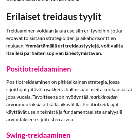
Erilaiset treidaus tyylit
Treidaaminen voidaan jakaa useisiin eri tyyleihin, jotka
eroavat toisistaan strategioiden ja aikahorisonttien
mukaan.
Ymmärtämällä eri treidaustyylejä, voit valita
itsellesi parhaiten sopivan lähestymistavan.
Positiotreidaaminen
Positiotreidaaminen on pitkäaikainen strategia, jossa
sijoittajat pitävät osakkeita hallussaan useita kuukausia tai
jopa vuosia. Tavoitteena on hyödyntää
markkinoiden
arvonmuutoksia pitkällä aikavälillä. Positiotreidaajat
käyttävät usein teknistä ja fundamentaalista analyysiä
arvioidakseen sijoitusten arvoa.
Swing-treidaaminen