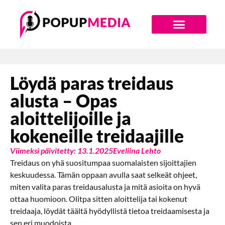
Digiajan Bränditoimisto
Löydä paras treidaus
alusta – Opas
aloittelijoille ja
kokeneille treidaajille
Viimeksi päivitetty: 13.1.2025
Eveliina Lehto
Treidaus on yhä suositumpaa suomalaisten sijoittajien
keskuudessa. Tämän oppaan avulla saat selkeät ohjeet,
miten valita paras treidausalusta ja mitä asioita on hyvä
ottaa huomioon. Olitpa sitten aloittelija tai kokenut
treidaaja, löydät täältä hyödyllistä tietoa treidaamisesta ja
sen eri muodoista.