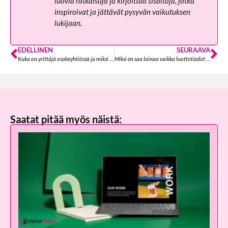
luovia ratkaisuja ja kirjoittaa sisältöjä, jotka
inspiroivat ja jättävät pysyvän vaikutuksen
lukijaan.
EDELLINEN
SEURAAVA
Kuka on yrittäjä osakeyhtiössä ja miksi se on tärkeää?
Miksi en saa lainaa vaikka luottotiedot kunnossa? Ymmärrä lainahakemuksen salaisuudet
Saatat pitää myös näistä: