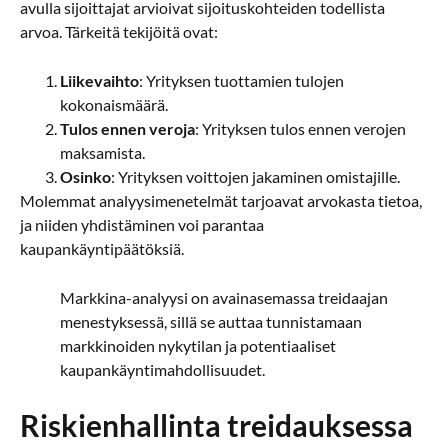
avulla sijoittajat arvioivat sijoituskohteiden todellista
arvoa. Tärkeitä tekijöitä ovat:
Liikevaihto
: Yrityksen tuottamien tulojen
kokonaismäärä.
Tulos ennen veroja
: Yrityksen tulos ennen verojen
maksamista.
Osinko
: Yrityksen voittojen jakaminen omistajille.
Molemmat analyysimenetelmät tarjoavat arvokasta tietoa,
ja niiden yhdistäminen voi parantaa
kaupankäyntipäätöksiä.
Markkina-analyysi on avainasemassa treidaajan
menestyksessä, sillä se auttaa tunnistamaan
markkinoiden nykytilan ja potentiaaliset
kaupankäyntimahdollisuudet.
Riskienhallinta treidauksessa