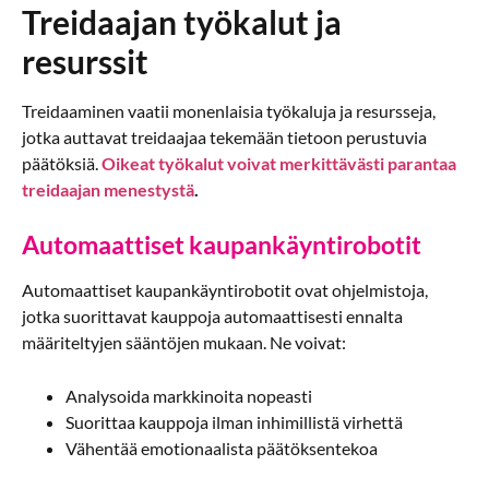
Treidaajan työkalut ja
resurssit
Treidaaminen vaatii monenlaisia työkaluja ja resursseja,
jotka auttavat treidaajaa tekemään tietoon perustuvia
päätöksiä.
Oikeat työkalut voivat merkittävästi parantaa
treidaajan menestystä
.
Automaattiset kaupankäyntirobotit
Automaattiset kaupankäyntirobotit ovat ohjelmistoja,
jotka suorittavat kauppoja automaattisesti ennalta
määriteltyjen sääntöjen mukaan. Ne voivat:
Analysoida markkinoita nopeasti
Suorittaa kauppoja ilman inhimillistä virhettä
Vähentää emotionaalista päätöksentekoa