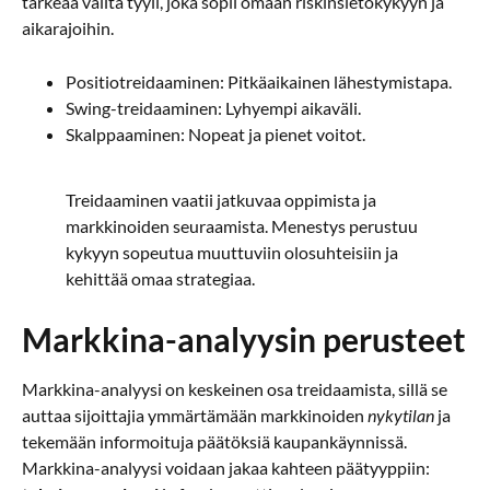
tärkeää valita tyyli, joka sopii omaan riskinsietokykyyn ja
aikarajoihin.
Positiotreidaaminen: Pitkäaikainen lähestymistapa.
Swing-treidaaminen: Lyhyempi aikaväli.
Skalppaaminen: Nopeat ja pienet voitot.
Treidaaminen vaatii jatkuvaa oppimista ja
markkinoiden seuraamista. Menestys perustuu
kykyyn sopeutua muuttuviin olosuhteisiin ja
kehittää omaa strategiaa.
Markkina-analyysin perusteet
Markkina-analyysi on keskeinen osa treidaamista, sillä se
auttaa sijoittajia ymmärtämään markkinoiden
nykytilan
ja
tekemään informoituja päätöksiä kaupankäynnissä.
Markkina-analyysi voidaan jakaa kahteen päätyyppiin: