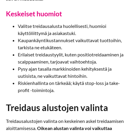
Keskeiset huomiot
Valitse treidausalusta huolellisesti, huomioi
käyttöliittymä ja asiakastuki.
Kaupankäyntikustannukset vaikuttavat tuottoihin,
tarkista ne etukäteen.
Erilaiset treidaustyylit, kuten positiotreidaaminen ja
scalppaaminen, tarjoavat vaihtoehtoja.
Pysy ajan tasalla markkinoiden kehityksestä ja
uutisista, ne vaikuttavat hintoihin.
Riskienhallinta on tärkeää; käytä stop-loss ja take-
profit -toimintoja.
Treidaus alustojen valinta
Treidausalustojen valinta on keskeinen askel treidaamisen
aloittamisessa.
Oikean alustan valinta voi vaikuttaa