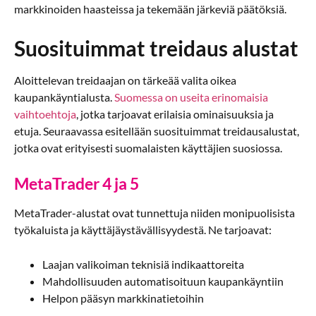
markkinoiden haasteissa ja tekemään järkeviä päätöksiä.
Suosituimmat treidaus alustat
Aloittelevan treidaajan on tärkeää valita oikea
kaupankäyntialusta.
Suomessa on useita erinomaisia
vaihtoehtoja
, jotka tarjoavat erilaisia ominaisuuksia ja
etuja. Seuraavassa esitellään suosituimmat treidausalustat,
jotka ovat erityisesti suomalaisten käyttäjien suosiossa.
MetaTrader 4 ja 5
MetaTrader-alustat ovat tunnettuja niiden monipuolisista
työkaluista ja käyttäjäystävällisyydestä. Ne tarjoavat:
Laajan valikoiman teknisiä indikaattoreita
Mahdollisuuden automatisoituun kaupankäyntiin
Helpon pääsyn markkinatietoihin