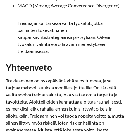
MACD (Moving Average Convergence Divergence)
Treidaajan on tärkeää valita työkalut, jotka
parhaiten tukevat hänen
kaupankäyntistrategiaansa ja -tyyliään. Oikean
työkalun valinta voi olla avain menestykseen
treidaamisessa.
Yhteenveto
Treidaaminen on nykypäivänä yhä suositumpaa, ja se
tarjoaa mahdollisuuksia monille sijoittajille. On tärkeää
valita sopiva treidausalusta, joka vastaa omia tarpeita ja
tavoitteita. Aloittelijoiden kannattaa aloittaa rauhallisesti,
esimerkiksi leikkirahalla, ennen kuin siirtyvät oikeisiin
sijoituksiin. Treidaaminen voi tuoda nopeita voittoja, mutta
siihen liittyy myös riskejä, joten riskienhallinta on
avainasemassa. Muista, että jokaisesta voitollisesta