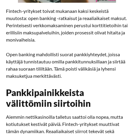
Fintech-yritykset toivat mukanaan kaksi keskeistä
muutosta: open banking -ratkaisut ja reaaliaikaiset maksut.
Perinteisesti verkkomaksaminen perustui korttitietoihin tai
erillisiin maksupalveluihin, joiden prosessit olivat hitaita ja
monivaiheisia.
Open banking mahdollisti suorat pankkiyhteydet, joissa
käyttäjä tunnistautuu omilla pankkitunnuksillaan ja siirtää
rahaa suoraan tililtään. Tämä poisti välikäsiä ja lyhensi
maksuketjua merkittävästi.
Pankkipainikkeista
välittömiin siirtoihin
Aiemmin nettikasinoilla talletus saattoi olla nopea, mutta
kotiutukset kestivät päiviä. Fintech-yritykset muuttivat
tämän dynamiikan. Reaaliaikaiset siirrot tekevät sekä