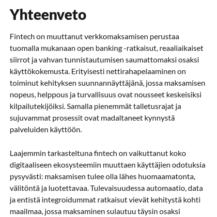
Yhteenveto
Fintech on muuttanut verkkomaksamisen perustaa
tuomalla mukanaan open banking -ratkaisut, reaaliaikaiset
siirrot ja vahvan tunnistautumisen saumattomaksi osaksi
käyttökokemusta. Erityisesti nettirahapelaaminen on
toiminut kehityksen suunnannäyttäjänä, jossa maksamisen
nopeus, helppous ja turvallisuus ovat nousseet keskeisiksi
kilpailutekijöiksi. Samalla pienemmät talletusrajat ja
sujuvammat prosessit ovat madaltaneet kynnystä
palveluiden käyttöön.
Laajemmin tarkasteltuna fintech on vaikuttanut koko
digitaaliseen ekosysteemiin muuttaen käyttäjien odotuksia
pysyvästi: maksamisen tulee olla lähes huomaamatonta,
välitöntä ja luotettavaa. Tulevaisuudessa automaatio, data
ja entistä integroidummat ratkaisut vievät kehitystä kohti
maailmaa, jossa maksaminen sulautuu täysin osaksi