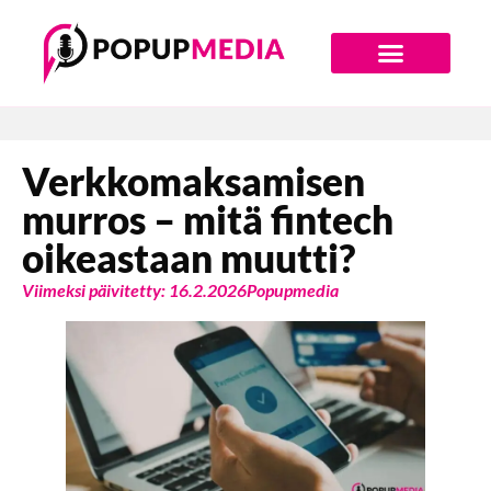
Digiajan Bränditoimisto
Verkkomaksamisen
murros – mitä fintech
oikeastaan muutti?
Viimeksi päivitetty: 16.2.2026
Popupmedia