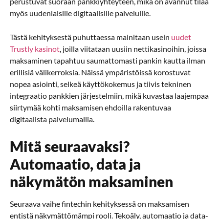
perustuvat suoraan pankkiyhteyteen, mikä on avannut tilaa
myös uudenlaisille digitaalisille palveluille.
Tästä kehityksestä puhuttaessa mainitaan usein
uudet
Trustly kasinot
, joilla viitataan uusiin nettikasinoihin, joissa
maksaminen tapahtuu saumattomasti pankin kautta ilman
erillisiä välikerroksia. Näissä ympäristöissä korostuvat
nopea asiointi, selkeä käyttökokemus ja tiivis tekninen
integraatio pankkien järjestelmiin, mikä kuvastaa laajempaa
siirtymää kohti maksamisen ehdoilla rakentuvaa
digitaalista palvelumallia.
Mitä seuraavaksi?
Automaatio, data ja
näkymätön maksaminen
Seuraava vaihe fintechin kehityksessä on maksamisen
entistä näkymättömämpi rooli. Tekoäly, automaatio ja data-