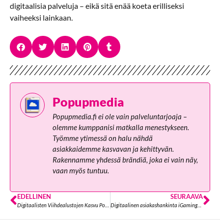
digitaalisia palveluja – eikä sitä enää koeta erilliseksi
vaiheeksi lainkaan.
Popupmedia
Popupmedia.fi ei ole vain palveluntarjoaja –
olemme kumppanisi matkalla menestykseen.
Työmme ytimessä on halu nähdä
asiakkaidemme kasvavan ja kehittyvän.
Rakennamme yhdessä brändiä, joka ei vain näy,
vaan myös tuntuu.
EDELLINEN
SEURAAVA
Digitaalisten Viihdealustojen Kasvu Pohjoismaisilla Markkinoilla
Digitaalinen asiakashankinta iGaming-sektorilla – mikä oikeasti toimii?