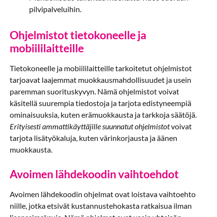
pilvipalveluihin.
Ohjelmistot tietokoneelle ja
mobiililaitteille
Tietokoneelle ja mobiililaitteille tarkoitetut ohjelmistot
tarjoavat laajemmat muokkausmahdollisuudet ja usein
paremman suorituskyvyn. Nämä ohjelmistot voivat
käsitellä suurempia tiedostoja ja tarjota edistyneempiä
ominaisuuksia, kuten erämuokkausta ja tarkkoja säätöjä.
Erityisesti ammattikäyttäjille suunnatut ohjelmistot
voivat
tarjota lisätyökaluja, kuten värinkorjausta ja äänen
muokkausta.
Avoimen lähdekoodin vaihtoehdot
Avoimen lähdekoodin ohjelmat ovat loistava vaihtoehto
niille, jotka etsivät kustannustehokasta ratkaisua ilman