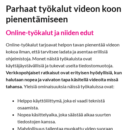
Parhaat työkalut videon koon
pienentämiseen
Online-työkalut ja niiden edut
Online-työkalut tarjoavat helpon tavan pienentää videon
kokoa ilman, että tarvitsee ladata ja asentaa erillisiä
ohjelmistoja. Monet näistä työkaluista ovat
käyttäjäystävällisiä ja tukevat useita tiedostomuotoja.
Verkkopohjaiset ratkaisut ovat erityisen hyödyllisiä, kun
halutaan nopea ja vaivaton tapa käsitellä videoita missä
tahansa.
Yleisiä ominaisuuksia näissä työkaluissa ovat:
Helppo käyttöliittymä, joka ei vaadi teknistä
osaamista.
Nopea käsittelyaika, joka säästää aikaa suurten
tiedostojen kanssa.
Mahdollisuus tallentaa muokattu video suoraan