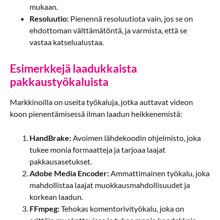
mukaan.
Resoluutio:
Pienennä resoluutiota vain, jos se on
ehdottoman välttämätöntä, ja varmista, että se
vastaa katselualustaa.
Esimerkkejä laadukkaista
pakkaustyökaluista
Markkinoilla on useita työkaluja, jotka auttavat videon
koon pienentämisessä ilman laadun heikkenemistä:
HandBrake:
Avoimen lähdekoodin ohjelmisto, joka
tukee monia formaatteja ja tarjoaa laajat
pakkausasetukset.
Adobe Media Encoder:
Ammattimainen työkalu, joka
mahdollistaa laajat muokkausmahdollisuudet ja
korkean laadun.
FFmpeg:
Tehokas komentorivityökalu, joka on