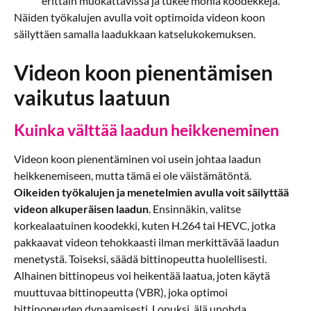
erittäin muokattavissa ja tukee monia koodekkeja.
Näiden työkalujen avulla voit optimoida videon koon
säilyttäen samalla laadukkaan katselukokemuksen.
Videon koon pienentämisen
vaikutus laatuun
Kuinka välttää laadun heikkeneminen
Videon koon pienentäminen voi usein johtaa laadun
heikkenemiseen, mutta tämä ei ole väistämätöntä.
Oikeiden työkalujen ja menetelmien avulla voit säilyttää
videon alkuperäisen laadun
. Ensinnäkin, valitse
korkealaatuinen koodekki, kuten H.264 tai HEVC, jotka
pakkaavat videon tehokkaasti ilman merkittävää laadun
menetystä. Toiseksi, säädä bittinopeutta huolellisesti.
Alhainen bittinopeus voi heikentää laatua, joten käytä
muuttuvaa bittinopeutta (VBR), joka optimoi
bittinopeuden dynaamisesti. Lopuksi, älä unohda