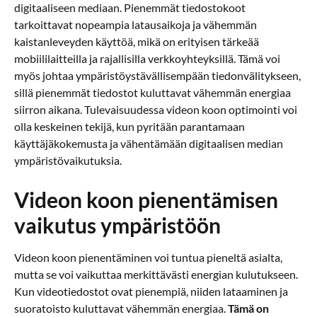
digitaaliseen mediaan. Pienemmät tiedostokoot
tarkoittavat nopeampia latausaikoja ja vähemmän
kaistanleveyden käyttöä, mikä on erityisen tärkeää
mobiililaitteilla ja rajallisilla verkkoyhteyksillä. Tämä voi
myös johtaa ympäristöystävällisempään tiedonvälitykseen,
sillä pienemmät tiedostot kuluttavat vähemmän energiaa
siirron aikana. Tulevaisuudessa videon koon optimointi voi
olla keskeinen tekijä, kun pyritään parantamaan
käyttäjäkokemusta ja vähentämään digitaalisen median
ympäristövaikutuksia.
Videon koon pienentämisen
vaikutus ympäristöön
Videon koon pienentäminen voi tuntua pieneltä asialta,
mutta se voi vaikuttaa merkittävästi energian kulutukseen.
Kun videotiedostot ovat pienempiä, niiden lataaminen ja
suoratoisto kuluttavat vähemmän energiaa.
Tämä on