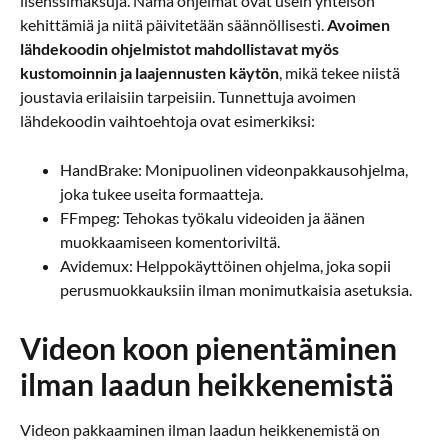
lisenssimaksuja. Nämä ohjelmat ovat usein yhteisön
kehittämiä ja niitä päivitetään säännöllisesti.
Avoimen
lähdekoodin ohjelmistot mahdollistavat myös
kustomoinnin ja laajennusten käytön
, mikä tekee niistä
joustavia erilaisiin tarpeisiin. Tunnettuja avoimen
lähdekoodin vaihtoehtoja ovat esimerkiksi:
HandBrake: Monipuolinen videonpakkausohjelma,
joka tukee useita formaatteja.
FFmpeg: Tehokas työkalu videoiden ja äänen
muokkaamiseen komentoriviltä.
Avidemux: Helppokäyttöinen ohjelma, joka sopii
perusmuokkauksiin ilman monimutkaisia asetuksia.
Videon koon pienentäminen
ilman laadun heikkenemistä
Videon pakkaaminen ilman laadun heikkenemistä on