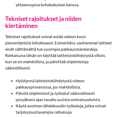
yhteensopiva kohdealustan kanssa.
Tekniset rajoitukset ja niiden
kiertäminen
Tekniset rajoitukset voivat estää videon koon
pienentämistä tehokkaasti. Esimerkiksi, vanhemmat laitteet
eivät välttämättä tue uusimpia pakkausstandardeja.
Ratkaisuna tähän on käyttää laitteistokiihdytystä silloin,
kun se on mahdollista, ja päivittää ohjelmistoja
säännöllisesti.
Hyödynnä laitteistokiihdytystä videon
pakkausprosessissa, jos mahdollista.
Päivitä ohjelmistot ja työkalut säännöllisesti
pysyäksesi ajan tasalla uusista ominaisuuksista.
Käytä avoimen lähdekoodin työkaluja, jotka voivat
tarjota joustavampia ratkaisuja.