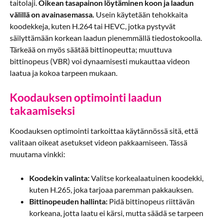
taitolaji.
Oikean tasapainon löytäminen koon ja laadun
välillä on avainasemassa.
Usein käytetään tehokkaita
koodekkeja, kuten H.264 tai HEVC, jotka pystyvät
säilyttämään korkean laadun pienemmällä tiedostokoolla.
Tärkeää on myös säätää bittinopeutta; muuttuva
bittinopeus (VBR) voi dynaamisesti mukauttaa videon
laatua ja kokoa tarpeen mukaan.
Koodauksen optimointi laadun
takaamiseksi
Koodauksen optimointi tarkoittaa käytännössä sitä, että
valitaan oikeat asetukset videon pakkaamiseen. Tässä
muutama vinkki:
Koodekin valinta:
Valitse korkealaatuinen koodekki,
kuten H.265, joka tarjoaa paremman pakkauksen.
Bittinopeuden hallinta:
Pidä bittinopeus riittävän
korkeana, jotta laatu ei kärsi, mutta säädä se tarpeen