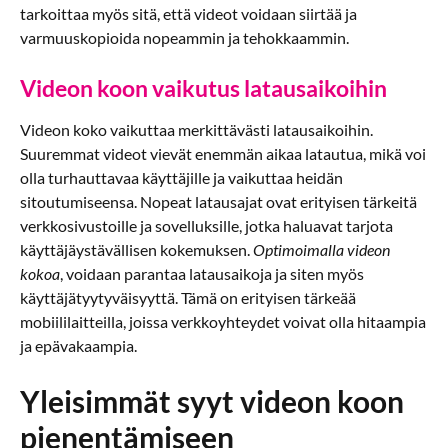
tarkoittaa myös sitä, että videot voidaan siirtää ja
varmuuskopioida nopeammin ja tehokkaammin.
Videon koon vaikutus latausaikoihin
Videon koko vaikuttaa merkittävästi latausaikoihin.
Suuremmat videot vievät enemmän aikaa latautua, mikä voi
olla turhauttavaa käyttäjille ja vaikuttaa heidän
sitoutumiseensa. Nopeat latausajat ovat erityisen tärkeitä
verkkosivustoille ja sovelluksille, jotka haluavat tarjota
käyttäjäystävällisen kokemuksen.
Optimoimalla videon
kokoa
, voidaan parantaa latausaikoja ja siten myös
käyttäjätyytyväisyyttä. Tämä on erityisen tärkeää
mobiililaitteilla, joissa verkkoyhteydet voivat olla hitaampia
ja epävakaampia.
Yleisimmät syyt videon koon
pienentämiseen