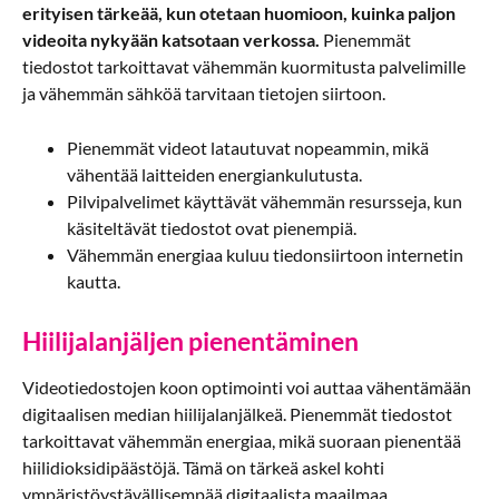
erityisen tärkeää, kun otetaan huomioon, kuinka paljon
videoita nykyään katsotaan verkossa.
Pienemmät
tiedostot tarkoittavat vähemmän kuormitusta palvelimille
ja vähemmän sähköä tarvitaan tietojen siirtoon.
Pienemmät videot latautuvat nopeammin, mikä
vähentää laitteiden energiankulutusta.
Pilvipalvelimet käyttävät vähemmän resursseja, kun
käsiteltävät tiedostot ovat pienempiä.
Vähemmän energiaa kuluu tiedonsiirtoon internetin
kautta.
Hiilijalanjäljen pienentäminen
Videotiedostojen koon optimointi voi auttaa vähentämään
digitaalisen median hiilijalanjälkeä. Pienemmät tiedostot
tarkoittavat vähemmän energiaa, mikä suoraan pienentää
hiilidioksidipäästöjä. Tämä on tärkeä askel kohti
ympäristöystävällisempää digitaalista maailmaa.