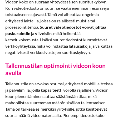
Videon koko on suoraan yhteydessä sen suorituskykyyn.
Kun videotiedosto on suuri, se vaatii enemmän resursseja
toistuakseen sujuvasti. Tämä voi aiheuttaa ongelmia
erityisesti laitteilla, joissa on rajallisesti muistia tai
prosessointitehoa.
Suuret videotiedostot voivat johtaa
puskurointiin ja viiveisiin
, mikä heikentää
katselukokemusta. Lisäksi suuret tiedostot kuormittavat
verkkoyhteyksiä, mikä voi hidastaa latausaikoja ja vaikuttaa
negatiivisesti verkkosivustojen suorituskykyyn.
Tallennustilan optimointi videon koon
avulla
Tallennustila on arvokas resurssi, erityisesti mobiililaitteissa
ja palvelimilla, joilla kapasiteetti voi olla rajallinen. Videon
koon pienentäminen auttaa säästämään tilaa, mikä
mahdollistaa suuremman määrän sisällön tallentamisen.
Tämä on tärkeää esimerkiksi yrityksille, jotka käsittelevät
suuria määriä videomateriaalia. Pienempi tiedostokoko