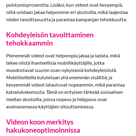
poistumisprosenttia. Lisäksi, kun videot ovat kevyempiä,
niitä voidaan jakaa helpommin eri alustoilla, mikä laajentaa
niiden tavoittavuutta ja parantaa kampanjan tehokkuutta.
Kohdeyleisön tavoittaminen
tehokkaammin
Pienemmät videot ovat helpompia jakaa ja ladata, mikä
tekee niistä ihanteellisia mobiilikäyttäjille, jotka
muodostavat suuren osan nykyisestä kohdeyleisöstä.
Mobiililaitteilla
kulutetaan yhä enemmän sisältöä, ja
kevyemmät videot latautuvat nopeammin, mikä parantaa
katselukokemusta. Tämä on erityisen tärkeää sosiaalisen
median alustoilla, joissa nopeus ja helppous ovat
avainasemassa käyttäjien sitouttamisessa.
Videon koon merkitys
hakukoneoptimoinnissa