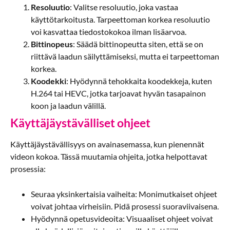
Resoluutio
: Valitse resoluutio, joka vastaa
käyttötarkoitusta. Tarpeettoman korkea resoluutio
voi kasvattaa tiedostokokoa ilman lisäarvoa.
Bittinopeus
: Säädä bittinopeutta siten, että se on
riittävä laadun säilyttämiseksi, mutta ei tarpeettoman
korkea.
Koodekki
: Hyödynnä tehokkaita koodekkeja, kuten
H.264 tai HEVC, jotka tarjoavat hyvän tasapainon
koon ja laadun välillä.
Käyttäjäystävälliset ohjeet
Käyttäjäystävällisyys on avainasemassa, kun pienennät
videon kokoa. Tässä muutamia ohjeita, jotka helpottavat
prosessia:
Seuraa yksinkertaisia vaiheita: Monimutkaiset ohjeet
voivat johtaa virheisiin. Pidä prosessi suoraviivaisena.
Hyödynnä opetusvideoita: Visuaaliset ohjeet voivat