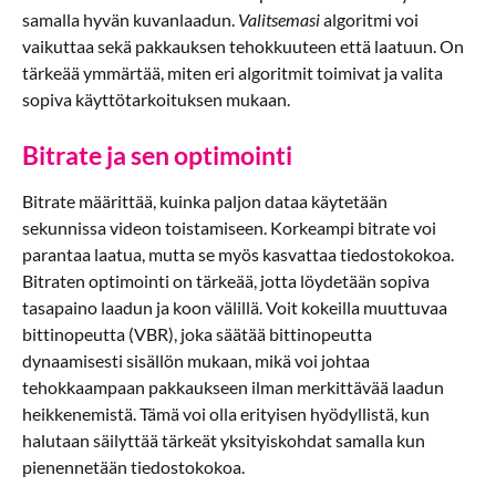
samalla hyvän kuvanlaadun.
Valitsemasi
algoritmi voi
vaikuttaa sekä pakkauksen tehokkuuteen että laatuun. On
tärkeää ymmärtää, miten eri algoritmit toimivat ja valita
sopiva käyttötarkoituksen mukaan.
Bitrate ja sen optimointi
Bitrate määrittää, kuinka paljon dataa käytetään
sekunnissa videon toistamiseen. Korkeampi bitrate voi
parantaa laatua, mutta se myös kasvattaa tiedostokokoa.
Bitraten optimointi on tärkeää, jotta löydetään sopiva
tasapaino laadun ja koon välillä. Voit kokeilla muuttuvaa
bittinopeutta (VBR), joka säätää bittinopeutta
dynaamisesti sisällön mukaan, mikä voi johtaa
tehokkaampaan pakkaukseen ilman merkittävää laadun
heikkenemistä. Tämä voi olla erityisen hyödyllistä, kun
halutaan säilyttää tärkeät yksityiskohdat samalla kun
pienennetään tiedostokokoa.