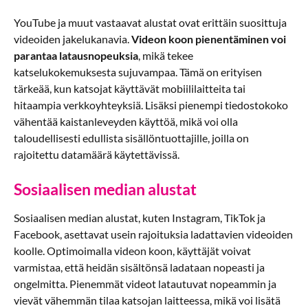
YouTube ja muut vastaavat alustat ovat erittäin suosittuja
videoiden jakelukanavia.
Videon koon pienentäminen voi
parantaa latausnopeuksia
, mikä tekee
katselukokemuksesta sujuvampaa. Tämä on erityisen
tärkeää, kun katsojat käyttävät mobiililaitteita tai
hitaampia verkkoyhteyksiä. Lisäksi pienempi tiedostokoko
vähentää kaistanleveyden käyttöä, mikä voi olla
taloudellisesti edullista sisällöntuottajille, joilla on
rajoitettu datamäärä käytettävissä.
Sosiaalisen median alustat
Sosiaalisen median alustat, kuten Instagram, TikTok ja
Facebook, asettavat usein rajoituksia ladattavien videoiden
koolle. Optimoimalla videon koon, käyttäjät voivat
varmistaa, että heidän sisältönsä ladataan nopeasti ja
ongelmitta. Pienemmät videot latautuvat nopeammin ja
vievät vähemmän tilaa katsojan laitteessa, mikä voi lisätä