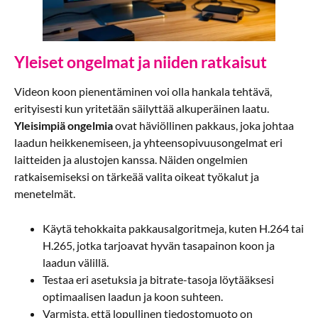
Yleiset ongelmat ja niiden ratkaisut
Videon koon pienentäminen voi olla hankala tehtävä,
erityisesti kun yritetään säilyttää alkuperäinen laatu.
Yleisimpiä ongelmia
ovat häviöllinen pakkaus, joka johtaa
laadun heikkenemiseen, ja yhteensopivuusongelmat eri
laitteiden ja alustojen kanssa. Näiden ongelmien
ratkaisemiseksi on tärkeää valita oikeat työkalut ja
menetelmät.
Käytä tehokkaita pakkausalgoritmeja, kuten H.264 tai
H.265, jotka tarjoavat hyvän tasapainon koon ja
laadun välillä.
Testaa eri asetuksia ja bitrate-tasoja löytääksesi
optimaalisen laadun ja koon suhteen.
Varmista, että lopullinen tiedostomuoto on