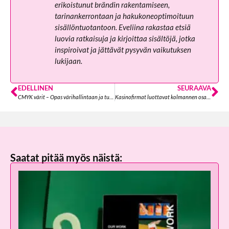
erikoistunut brändin rakentamiseen,
tarinankerrontaan ja hakukoneoptimoituun
sisällöntuotantoon. Eveliina rakastaa etsiä
luovia ratkaisuja ja kirjoittaa sisältöjä, jotka
inspiroivat ja jättävät pysyvän vaikutuksen
lukijaan.
EDELLINEN
SEURAAVA
CMYK värit – Opas värihallintaan ja tulostamiseen
Kasinofirmat luottavat kolmannen osapuolen valmistajiin oman brändinsä luonnissa
Saatat pitää myös näistä: