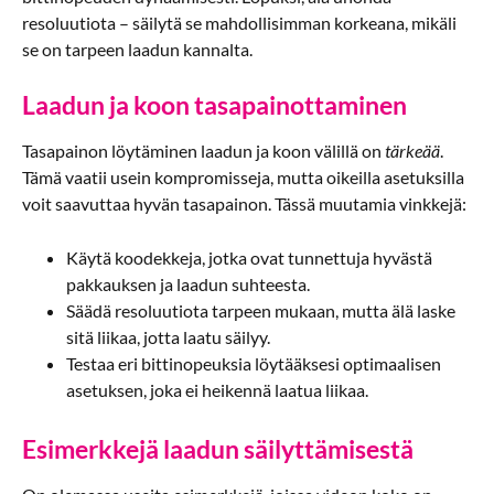
resoluutiota – säilytä se mahdollisimman korkeana, mikäli
se on tarpeen laadun kannalta.
Laadun ja koon tasapainottaminen
Tasapainon löytäminen laadun ja koon välillä on
tärkeää
.
Tämä vaatii usein kompromisseja, mutta oikeilla asetuksilla
voit saavuttaa hyvän tasapainon. Tässä muutamia vinkkejä:
Käytä koodekkeja, jotka ovat tunnettuja hyvästä
pakkauksen ja laadun suhteesta.
Säädä resoluutiota tarpeen mukaan, mutta älä laske
sitä liikaa, jotta laatu säilyy.
Testaa eri bittinopeuksia löytääksesi optimaalisen
asetuksen, joka ei heikennä laatua liikaa.
Esimerkkejä laadun säilyttämisestä