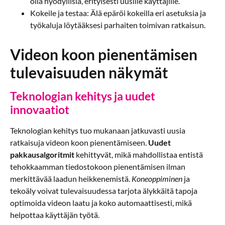
olla hyödyllisiä, erityisesti uusille käyttäjille.
Kokeile ja testaa: Älä epäröi kokeilla eri asetuksia ja
työkaluja löytääksesi parhaiten toimivan ratkaisun.
Videon koon pienentämisen
tulevaisuuden näkymät
Teknologian kehitys ja uudet
innovaatiot
Teknologian kehitys tuo mukanaan jatkuvasti uusia
ratkaisuja videon koon pienentämiseen.
Uudet
pakkausalgoritmit
kehittyvät, mikä mahdollistaa entistä
tehokkaamman tiedostokoon pienentämisen ilman
merkittävää laadun heikkenemistä.
Koneoppiminen
ja
tekoäly voivat tulevaisuudessa tarjota älykkäitä tapoja
optimoida videon laatu ja koko automaattisesti, mikä
helpottaa käyttäjän työtä.