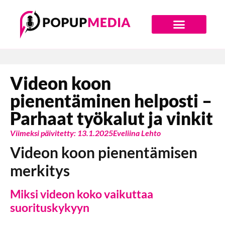
Digiajan Bränditoimisto
Videon koon
pienentäminen helposti –
Parhaat työkalut ja vinkit
Viimeksi päivitetty: 13.1.2025
Eveliina Lehto
Videon koon pienentämisen
merkitys
Miksi videon koko vaikuttaa
suorituskykyyn