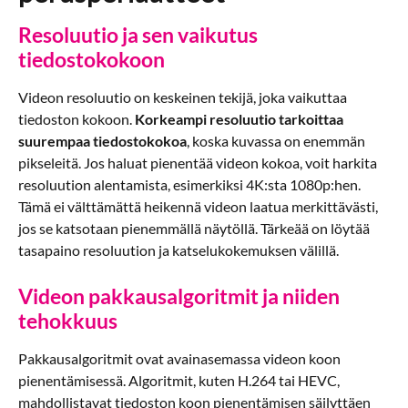
Resoluutio ja sen vaikutus
tiedostokokoon
Videon resoluutio on keskeinen tekijä, joka vaikuttaa
tiedoston kokoon.
Korkeampi resoluutio tarkoittaa
suurempaa tiedostokokoa
, koska kuvassa on enemmän
pikseleitä. Jos haluat pienentää videon kokoa, voit harkita
resoluution alentamista, esimerkiksi 4K:sta 1080p:hen.
Tämä ei välttämättä heikennä videon laatua merkittävästi,
jos se katsotaan pienemmällä näytöllä. Tärkeää on löytää
tasapaino resoluution ja katselukokemuksen välillä.
Videon pakkausalgoritmit ja niiden
tehokkuus
Pakkausalgoritmit ovat avainasemassa videon koon
pienentämisessä. Algoritmit, kuten H.264 tai HEVC,
mahdollistavat tiedoston koon pienentämisen säilyttäen