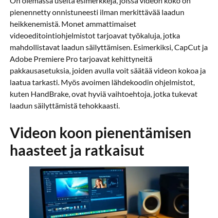
On olemassa useita esimerkkejä, joissa videon koko on
pienennetty onnistuneesti ilman merkittävää laadun
heikkenemistä. Monet ammattimaiset
videoeditointiohjelmistot tarjoavat työkaluja, jotka
mahdollistavat laadun säilyttämisen. Esimerkiksi, CapCut ja
Adobe Premiere Pro tarjoavat kehittyneitä
pakkausasetuksia, joiden avulla voit säätää videon kokoa ja
laatua tarkasti. Myös avoimen lähdekoodin ohjelmistot,
kuten HandBrake, ovat hyviä vaihtoehtoja, jotka tukevat
laadun säilyttämistä tehokkaasti.
Videon koon pienentämisen
haasteet ja ratkaisut