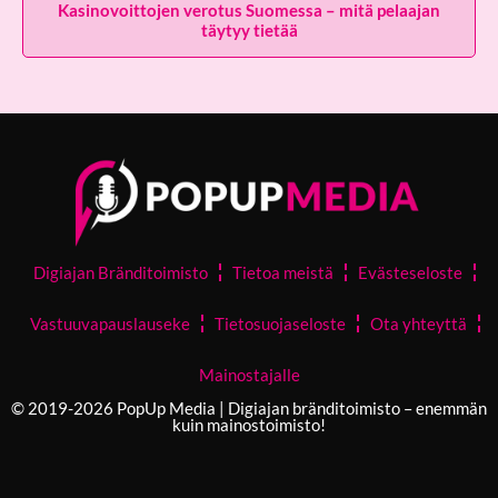
Kasinovoittojen verotus Suomessa – mitä pelaajan
täytyy tietää
Digiajan Bränditoimisto
Tietoa meistä
Evästeseloste
Vastuuvapauslauseke
Tietosuojaseloste
Ota yhteyttä
Mainostajalle
© 2019-2026 PopUp Media | Digiajan bränditoimisto – enemmän
kuin mainostoimisto!