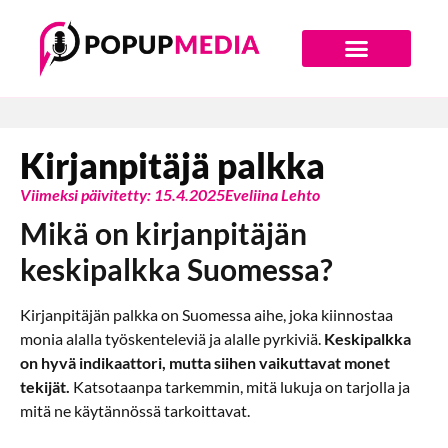
Digiajan Bränditoimisto
Kirjanpitäjä palkka
Viimeksi päivitetty: 15.4.2025
Eveliina Lehto
Mikä on kirjanpitäjän
keskipalkka Suomessa?
Kirjanpitäjän palkka on Suomessa aihe, joka kiinnostaa
monia alalla työskenteleviä ja alalle pyrkiviä.
Keskipalkka
on hyvä indikaattori, mutta siihen vaikuttavat monet
tekijät.
Katsotaanpa tarkemmin, mitä lukuja on tarjolla ja
mitä ne käytännössä tarkoittavat.