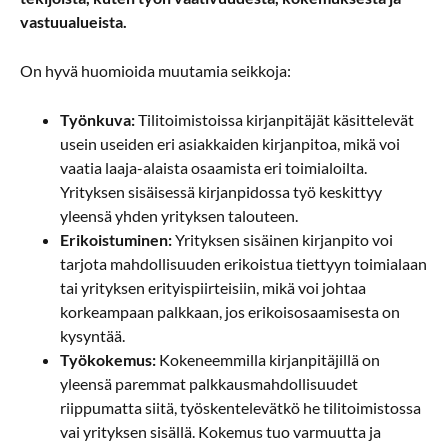
vastuualueista.
On hyvä huomioida muutamia seikkoja:
Työnkuva:
Tilitoimistoissa kirjanpitäjät käsittelevät
usein useiden eri asiakkaiden kirjanpitoa, mikä voi
vaatia laaja-alaista osaamista eri toimialoilta.
Yrityksen sisäisessä kirjanpidossa työ keskittyy
yleensä yhden yrityksen talouteen.
Erikoistuminen:
Yrityksen sisäinen kirjanpito voi
tarjota mahdollisuuden erikoistua tiettyyn toimialaan
tai yrityksen erityispiirteisiin, mikä voi johtaa
korkeampaan palkkaan, jos erikoisosaamisesta on
kysyntää.
Työkokemus:
Kokeneemmilla kirjanpitäjillä on
yleensä paremmat palkkausmahdollisuudet
riippumatta siitä, työskentelevätkö he tilitoimistossa
vai yrityksen sisällä. Kokemus tuo varmuutta ja