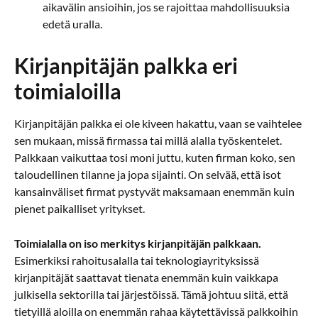
aikavälin ansioihin, jos se rajoittaa mahdollisuuksia
edetä uralla.
Kirjanpitäjän palkka eri
toimialoilla
Kirjanpitäjän palkka ei ole kiveen hakattu, vaan se vaihtelee
sen mukaan, missä firmassa tai millä alalla työskentelet.
Palkkaan vaikuttaa tosi moni juttu, kuten firman koko, sen
taloudellinen tilanne ja jopa sijainti. On selvää, että isot
kansainväliset firmat pystyvät maksamaan enemmän kuin
pienet paikalliset yritykset.
Toimialalla on iso merkitys kirjanpitäjän palkkaan.
Esimerkiksi rahoitusalalla tai teknologiayrityksissä
kirjanpitäjät saattavat tienata enemmän kuin vaikkapa
julkisella sektorilla tai järjestöissä. Tämä johtuu siitä, että
tietyillä aloilla on enemmän rahaa käytettävissä palkkoihin