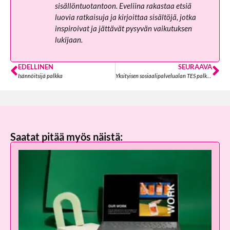
sisällöntuotantoon. Eveliina rakastaa etsiä
luovia ratkaisuja ja kirjoittaa sisältöjä, jotka
inspiroivat ja jättävät pysyvän vaikutuksen
lukijaan.
EDELLINEN
SEURAAVA
Isännöitsijä palkka
Yksityisen sosiaalipalvelualan TES palkka
Saatat pitää myös näistä: