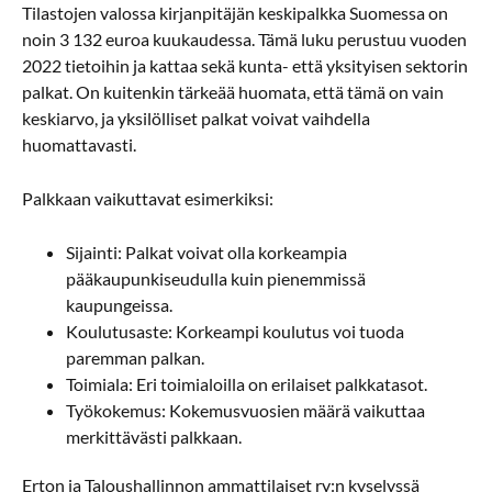
Tilastojen valossa kirjanpitäjän keskipalkka Suomessa on
noin 3 132 euroa kuukaudessa. Tämä luku perustuu vuoden
2022 tietoihin ja kattaa sekä kunta- että yksityisen sektorin
palkat. On kuitenkin tärkeää huomata, että tämä on vain
keskiarvo, ja yksilölliset palkat voivat vaihdella
huomattavasti.
Palkkaan vaikuttavat esimerkiksi:
Sijainti: Palkat voivat olla korkeampia
pääkaupunkiseudulla kuin pienemmissä
kaupungeissa.
Koulutusaste: Korkeampi koulutus voi tuoda
paremman palkan.
Toimiala: Eri toimialoilla on erilaiset palkkatasot.
Työkokemus: Kokemusvuosien määrä vaikuttaa
merkittävästi palkkaan.
Erton ja Taloushallinnon ammattilaiset ry:n kyselyssä