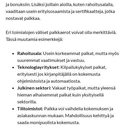
ja bonuksiin. Lisäksi joillain aloilla, kuten rahoitusalalla,
vaaditaan usein erityisosaamista ja sertifikaatteja, jotka
nostavat palkkaa.
Eri toimialojen väliset palkkaerot voivat olla merkittäviä.
Tässä muutamia esimerkkejä:
Rahoitusala:
Usein korkeammat palkat, mutta myös
suuremmat vaatimukset ja vastuu.
Teknologiayritykset:
Kilpailukykyiset palkat,
erityisesti jos kirjanpitäjällä on kokemusta
ohjelmistoista ja automaatiosta.
Julkinen sektori:
Vakaat työpaikat, mutta yleensä
hieman alhaisemmat palkat kuin yksityisellä
sektorilla.
Tilitoimistot:
Palkka voi vaihdella kokemuksen ja
asiakaskunnan mukaan. Mahdollisuus kehittyä ja
saada monipuolista kokemusta.