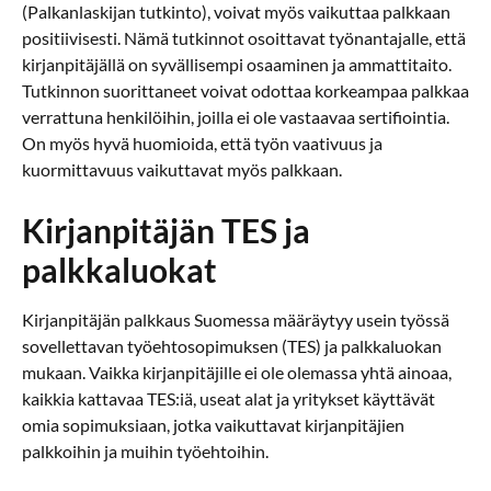
(Palkanlaskijan tutkinto), voivat myös vaikuttaa palkkaan
positiivisesti. Nämä tutkinnot osoittavat työnantajalle, että
kirjanpitäjällä on syvällisempi osaaminen ja ammattitaito.
Tutkinnon suorittaneet voivat odottaa korkeampaa palkkaa
verrattuna henkilöihin, joilla ei ole vastaavaa sertifiointia.
On myös hyvä huomioida, että työn vaativuus ja
kuormittavuus vaikuttavat myös palkkaan.
Kirjanpitäjän TES ja
palkkaluokat
Kirjanpitäjän palkkaus Suomessa määräytyy usein työssä
sovellettavan työehtosopimuksen (TES) ja palkkaluokan
mukaan. Vaikka kirjanpitäjille ei ole olemassa yhtä ainoaa,
kaikkia kattavaa TES:iä, useat alat ja yritykset käyttävät
omia sopimuksiaan, jotka vaikuttavat kirjanpitäjien
palkkoihin ja muihin työehtoihin.