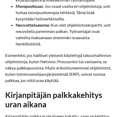
Monipuolisuus:
Jos osaat useita eri ohjelmistoja, voit
hoitaa monipuolisempia tehtäviä. Tämä lisää
kysyntääsi työmarkkinoilla.
Neuvotteluasema:
Kun olet ohjelmistoekspertti, voit
neuvotella paremman palkan. Työnantajat ovat
valmiita maksamaan enemmän osaavasta
henkilöstöstä.
Esimerkiksi, jos hallitset yleisesti käytettyjä taloushallinnon
ohjelmistoja, kuten Netvisor, Procountor tai vastaavia, se
näkyy palkkapussissa. Myös erikoistuneemmat ohjelmistot,
kuten toiminnanohjausjärjestelmät (ERP), voivat nostaa
palkkaa, jos niitä osaa käyttää.
Kirjanpitäjän palkkakehitys
uran aikana
Kirjanpitäjän palkka ei ole kiveen hakattu, vaan se kehittyy