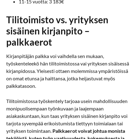
11-15 vuotta: 3 183€
Tilitoimisto vs. yrityksen
sisäinen kirjanpito –
palkkaerot
Kirjanpitäjän palkka voi vaihdella sen mukaan,
työskenteleekö hän tilitoimistossa vai yrityksen sisäisessä
kirjanpidossa. Yleisesti ottaen molemmissa ympäristöissä
on omat etunsa ja haittansa, jotka heijastuvat myös
palkkatasoon.
Tilitoimistossa työskentely tarjoaa usein mahdollisuuden
monipuolisempaan työnkuvaan ja laajempaan
asiakaskuntaan, kun taas yrityksen sisäinen kirjanpito voi
tarjota syvempää erikoistumista tiettyyn toimialaan tai
yrityksen toimintaan.
Palkkaerot voivat johtua monista
tekijöistä, kuten työn vaativuudesta, kokemuksesta ja