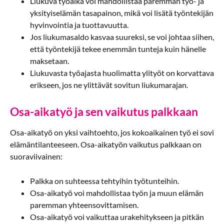
Liukuva työaika voi mahdollistaa paremman työ- ja
yksityiselämän tasapainon, mikä voi lisätä työntekijän
hyvinvointia ja tuottavuutta.
Jos liukumasaldo kasvaa suureksi, se voi johtaa siihen,
että työntekijä tekee enemmän tunteja kuin hänelle
maksetaan.
Liukuvasta työajasta huolimatta ylityöt on korvattava
erikseen, jos ne ylittävät sovitun liukumarajan.
Osa-aikatyö ja sen vaikutus palkkaan
Osa-aikatyö on yksi vaihtoehto, jos kokoaikainen työ ei sovi
elämäntilanteeseen. Osa-aikatyön vaikutus palkkaan on
suoraviivainen:
Palkka on suhteessa tehtyihin työtunteihin.
Osa-aikatyö voi mahdollistaa työn ja muun elämän
paremman yhteensovittamisen.
Osa-aikatyö voi vaikuttaa urakehitykseen ja pitkän