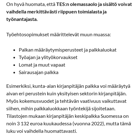
On hyvä huomata, että
TES:n olemassaolo ja sisältö voivat
vaihdella merkittävästi riippuen toimialasta ja
työnantajasta.
Työehtosopimukset määrittelevät muun muassa:
Palkan määräytymisperusteet ja palkkaluokat
Työajan ja ylityökorvaukset
Lomat ja muut vapaat
Sairausajan palkka
Esimerkiksi, kunta-alan kirjanpitäjän palkka voi määräytyä
aivan eri perustein kuin yksityisen sektorin kirjanpitäjän.
Myös kokemusvuodet ja tehtävän vaativuus vaikuttavat
siihen, mihin palkkaluokkaan työntekijä sijoitetaan.
Tilastojen mukaan kirjanpitäjän keskipalkka Suomessa on
noin 3 132 euroa kuukaudessa (vuonna 2022), mutta tämä
luku voi vaihdella huomattavasti.