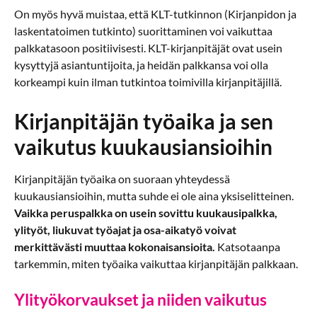
On myös hyvä muistaa, että KLT-tutkinnon (Kirjanpidon ja
laskentatoimen tutkinto) suorittaminen voi vaikuttaa
palkkatasoon positiivisesti. KLT-kirjanpitäjät ovat usein
kysyttyjä asiantuntijoita, ja heidän palkkansa voi olla
korkeampi kuin ilman tutkintoa toimivilla kirjanpitäjillä.
Kirjanpitäjän työaika ja sen
vaikutus kuukausiansioihin
Kirjanpitäjän työaika on suoraan yhteydessä
kuukausiansioihin, mutta suhde ei ole aina yksiselitteinen.
Vaikka peruspalkka on usein sovittu kuukausipalkka,
ylityöt, liukuvat työajat ja osa-aikatyö voivat
merkittävästi muuttaa kokonaisansioita.
Katsotaanpa
tarkemmin, miten työaika vaikuttaa kirjanpitäjän palkkaan.
Ylityökorvaukset ja niiden vaikutus