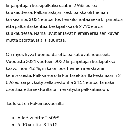
kirjanpitäjän keskipalkaksi saatiin 2 985 euroa
kuukaudessa. Palkanlaskijan keskipalkka oli hieman
korkeampi, 3 031 euroa. Jos henkilö hoitaa sekä kirjanpitoa
että palkanlaskentaa, keskipalkka oli 2 790 euroa
kuukaudessa. Nämä luvut antavat hieman erilaisen kuvan,
mutta osoittavat silti suuntaa.
On myös hyvä huomioida, että palkat ovat nousseet.
Vuodesta 2021 vuoteen 2022 kirjanpitäjän keskipalkka
kasvoi noin 4,6 %, mikä on positiivinen merkki alan
kehityksestä. Palkka voi olla kuntasektorilla keskimäärin 2
896 euroa ja yksityisellä sektorilla 3 151 euroa. Tämäkin
osoittaa, että sektorilla on merkitystä palkkatasoon.
Taulukot eri kokemusvuosilla:
Alle 5 vuotta: 2 605€
5-10 vuotta: 3 151€