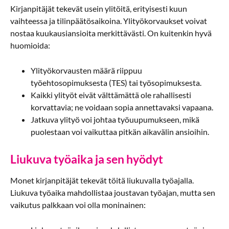
Kirjanpitäjät tekevät usein ylitöitä, erityisesti kuun
vaihteessa ja tilinpäätösaikoina. Ylityökorvaukset voivat
nostaa kuukausiansioita merkittävästi. On kuitenkin hyvä
huomioida:
Ylityökorvausten määrä riippuu
työehtosopimuksesta (TES) tai työsopimuksesta.
Kaikki ylityöt eivät välttämättä ole rahallisesti
korvattavia; ne voidaan sopia annettavaksi vapaana.
Jatkuva ylityö voi johtaa työuupumukseen, mikä
puolestaan voi vaikuttaa pitkän aikavälin ansioihin.
Liukuva työaika ja sen hyödyt
Monet kirjanpitäjät tekevät töitä liukuvalla työajalla.
Liukuva työaika mahdollistaa joustavan työajan, mutta sen
vaikutus palkkaan voi olla moninainen: