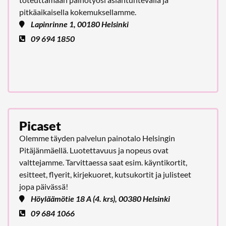
pitkäaikaisella kokemuksellamme.
Lapinrinne 1, 00180 Helsinki
09 694 1850
Picaset
Olemme täyden palvelun painotalo Helsingin
Pitäjänmäellä. Luotettavuus ja nopeus ovat
valttejamme. Tarvittaessa saat esim. käyntikortit,
esitteet, flyerit, kirjekuoret, kutsukortit ja julisteet
jopa päivässä!
Höyläämötie 18 A (4. krs), 00380 Helsinki
09 684 1066