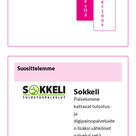
e
a
y
r
tt
j
ä
o
u
s
Suosittelemme
Sokkeli
Palvelumme
kattavat tulostus-
ja
digipainopalveluide
n lisäksi sähköiset
palvelut sekä