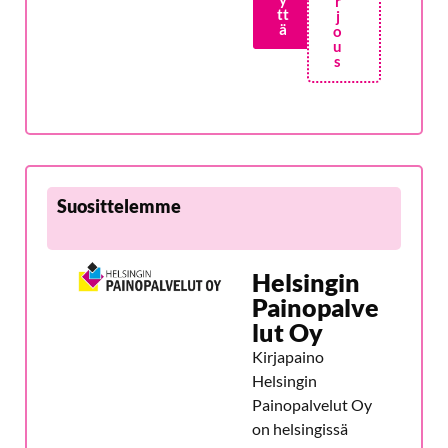
r
tt
j
ä
o
u
s
Suosittelemme
Helsingin
Painopalve
lut Oy
Kirjapaino
Helsingin
Painopalvelut Oy
on helsingissä