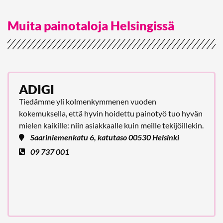
Muita painotaloja Helsingissä
ADIGI
Tiedämme yli kolmenkymmenen vuoden
kokemuksella, että hyvin hoidettu painotyö tuo hyvän
mielen kaikille: niin asiakkaalle kuin meille tekijöillekin.
Saariniemenkatu 6, katutaso 00530 Helsinki
09 737 001