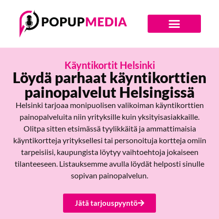
Digiajan Bränditoimisto
Käyntikortit Helsinki
Löydä parhaat käyntikorttien
painopalvelut Helsingissä
Helsinki tarjoaa monipuolisen valikoiman käyntikorttien
painopalveluita niin yrityksille kuin yksityisasiakkaille.
Olitpa sitten etsimässä tyylikkäitä ja ammattimaisia
käyntikortteja yrityksellesi tai personoituja kortteja omiin
tarpeisiisi, kaupungista löytyy vaihtoehtoja jokaiseen
tilanteeseen. Listauksemme avulla löydät helposti sinulle
sopivan painopalvelun.
Jätä tarjouspyyntö