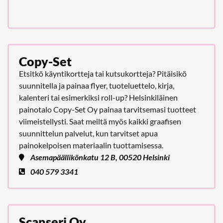
Copy-Set
Etsitkö käyntikortteja tai kutsukortteja? Pitäisikö
suunnitella ja painaa flyer, tuoteluettelo, kirja,
kalenteri tai esimerkiksi roll-up? Helsinkiläinen
painotalo Copy-Set Oy painaa tarvitsemasi tuotteet
viimeistellysti. Saat meiltä myös kaikki graafisen
suunnittelun palvelut, kun tarvitset apua
painokelpoisen materiaalin tuottamisessa.
Asemapäällikönkatu 12 B, 00520 Helsinki
040 579 3341
Scanseri Oy