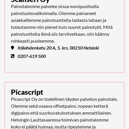
Painotalomme palvelee sinua monipuolisella
painotuotevalikoimalla. Olemme painaneet
asiakkaillemme painotuotteita laidasta laitaan ja
toteutamme niin pienet kuin suuret painotyöt. Mitä
painotuotteita ikinä siis tarvitsetkaan, niin käänny
rohkeasti puoleemme.
Itälahdenkatu 20 A, 5. krs, 00210 Helsinki
0207-619 500
Picascript
Picascript Oy on todellinen täyden palvelun painotalo.
Olemme sekä osaava offsetpaino, nopean ketterä
digipaino että suurkuvatulostuksen ammattilainen.
Helsingin Lauttasaaressa toimivan painotalomme
koko ei päätä huimaa, mutta ripeytemme ja