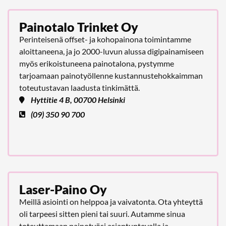
Painotalo Trinket Oy
Perinteisenä offset- ja kohopainona toimintamme
aloittaneena, ja jo 2000-luvun alussa digipainamiseen
myös erikoistuneena painotalona, pystymme
tarjoamaan painotyöllenne kustannustehokkaimman
toteutustavan laadusta tinkimättä.
Hyttitie 4 B, 00700 Helsinki
(09) 350 90 700
Laser-Paino Oy
Meillä asiointi on helppoa ja vaivatonta. Ota yhteyttä
oli tarpeesi sitten pieni tai suuri. Autamme sinua
toteuttamaan painotyösi asiantuntevalla ja