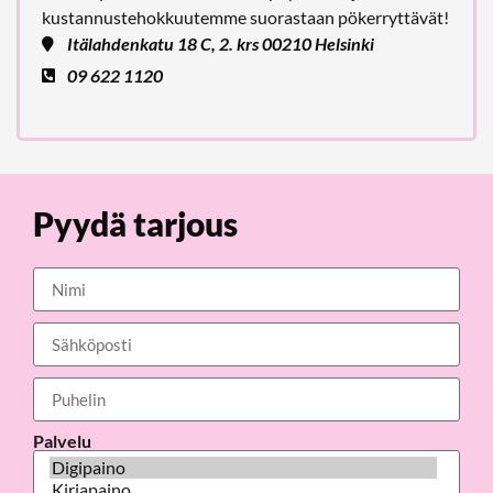
kustannustehokkuutemme suorastaan pökerryttävät!
Itälahdenkatu 18 C, 2. krs 00210 Helsinki
09 622 1120
Pyydä tarjous
Palvelu