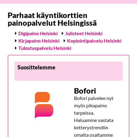
Parhaat käyntikorttien
painopalvelut Helsingissä
Digipaino Helsinki
Julisteet Helsinki
Kirjapaino Helsinki
Kopiointipalvelu Helsinki
Tulostuspalvelu Helsinki
Suosittelemme
Bofori
Bofori palvelee nyt
myös pikapaino
tarpeissa.
Haluamme vastata
ketterystrendiin
omalta osaltamme