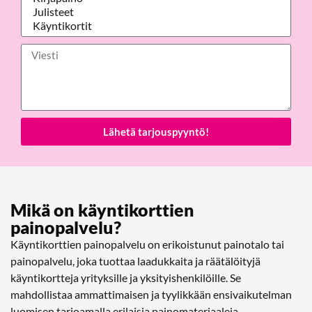
Lähetä tarjouspyyntö!
Mikä on käyntikorttien
painopalvelu?
Käyntikorttien painopalvelu on erikoistunut painotalo tai
painopalvelu, joka tuottaa laadukkaita ja räätälöityjä
käyntikortteja yrityksille ja yksityishenkilöille. Se
mahdollistaa ammattimaisen ja tyylikkään ensivaikutelman
luomisen tarjoamalla erilaisia painomateriaaleja,