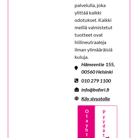
palvelulla, joka
ylittää kaikki
odotukset. Kaikki
meillä valmistetut
tuotteet ovat
hiilineutraaleja
ilman ylimääräisiä
kuluja.
Hämeentie 155,
00560 Helsinki
010 279 1100
info@bofori.fi
Käy sivustolla
O
P
t
y
a
y
y
d
h
ä
t
t