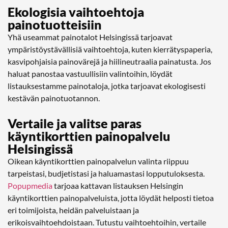
Ekologisia vaihtoehtoja
painotuotteisiin
Yhä useammat painotalot Helsingissä tarjoavat
ympäristöystävällisiä vaihtoehtoja, kuten kierrätyspaperia,
kasvipohjaisia painovärejä ja hiilineutraalia painatusta. Jos
haluat panostaa vastuullisiin valintoihin, löydät
listauksestamme painotaloja, jotka tarjoavat ekologisesti
kestävän painotuotannon.
Vertaile ja valitse paras
käyntikorttien painopalvelu
Helsingissä
Oikean käyntikorttien painopalvelun valinta riippuu
tarpeistasi, budjetistasi ja haluamastasi lopputuloksesta.
Popupmedia
tarjoaa kattavan listauksen Helsingin
käyntikorttien painopalveluista, jotta löydät helposti tietoa
eri toimijoista, heidän palveluistaan ja
erikoisvaihtoehdoistaan. Tutustu vaihtoehtoihin, vertaile