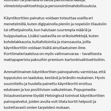
viimeistelyvaihtoehtoja ja personointimahdollisuuksia.
Käyntikorttien painatus voidaan toteuttaa useilla eri
menetelmillä, kuten digipainolla pieniin ja nopeisiin tilauksiin
tai offsetpainolla, kun halutaan suurempia määriä ja
huippulaatua. Lisäksi saatavilla on erikoisefektejä, kuten
kohdelakkausta, kultafoliointia ja stanssausta, joilla
käyntikorttiin voidaan lisätä ainutlaatuinen ilme.
Korttimateriaaleissa on myös valinnanvaraa – tavallisesta
mattapaperista paksuihin premium-kartonkivaihtoehtoihin.
Ammattimainen käyntikorttien painopalvelu varmistaa, että
lopputulos on laadukas, kestävä ja brändin mukainen. Hyvin
suunniteltu ja huolella painettu käyntikortti erottuu
edukseen ja luo positiivisen vaikutelman. Popupmedia-
listauksestamme löydät Helsingissä toimivat käyntikorttien
painopalvelut, joiden avulla voit tilata kortit helposti ja
luotettavasti omien tarpeidesi mukaan.