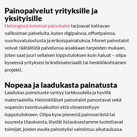
Painopalvelut yrityksille ja
yksityisille
Helsingissä toimivat painotalot
tarjoavat kattavan
valikoiman palveluita, kuten digipainoa, offsetpainoa,
suurkuvatulostusta ja erikoispainatuksia. Monet painotalot
voivat räätälöidä palvelunsa asiakkaan tarpeiden mukaan,
joten saat juuri sellaisen lopputuloksen kuin haluat – olipa
kyseessä yrityksesi brändimateriaalit tai henkilökohtainen
projekti.
Nopeaa ja laadukasta painatusta
Laadukas painotuote syntyy tarkkuudella ja hyvillä
materiaaleilla. Helsinkiläiset painotalot panostavat sekä
nopeisiin toimitusaikoihin että viimeisteltyyn
lopputulokseen. Olipa kyse pienestä painoserästä tai
suuresta tilauksesta, löydät listauksestamme luotettavat
toimijat, joiden avulla painotyösi valmistuu aikataulussa.