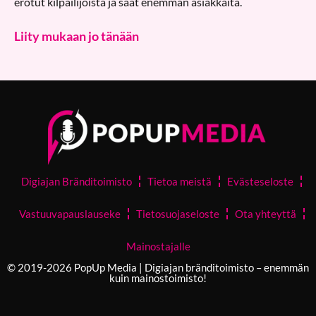
erotut kilpailijoista ja saat enemmän asiakkaita.
Liity mukaan jo tänään
Digiajan Bränditoimisto
Tietoa meistä
Evästeseloste
Vastuuvapauslauseke
Tietosuojaseloste
Ota yhteyttä
Mainostajalle
© 2019-2026 PopUp Media | Digiajan bränditoimisto – enemmän
kuin mainostoimisto!