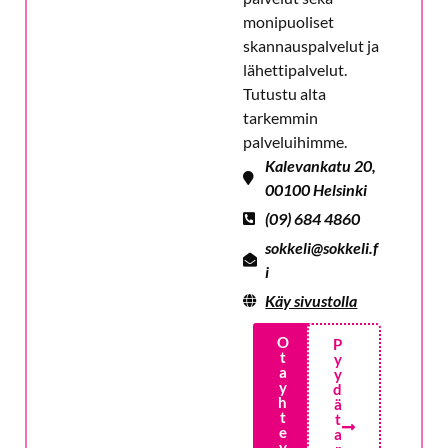
monipuoliset
skannauspalvelut ja
lähettipalvelut.
Tutustu alta
tarkemmin
palveluihimme.
Kalevankatu 20,
00100 Helsinki
(09) 684 4860
sokkeli@sokkeli.f
i
Käy sivustolla
O
P
t
y
a
y
y
d
h
ä
t
t
e
a
y