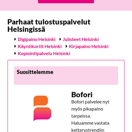
Parhaat tulostuspalvelut
Helsingissä
Digipaino Helsinki
Julisteet Helsinki
Käyntikortit Helsinki
Kirjapaino Helsinki
Kopiointipalvelu Helsinki
Suosittelemme
Bofori
Bofori palvelee nyt
myös pikapaino
tarpeissa.
Haluamme vastata
ketterystrendiin