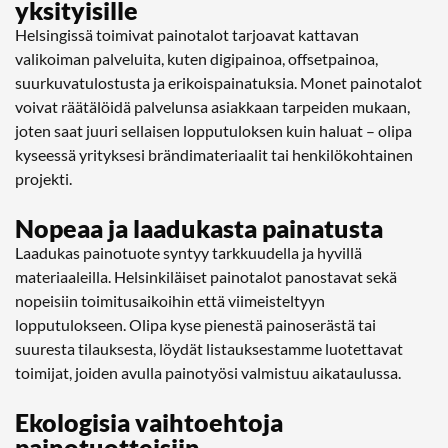
yksityisille
Helsingissä toimivat painotalot tarjoavat kattavan
valikoiman palveluita, kuten digipainoa, offsetpainoa,
suurkuvatulostusta ja erikoispainatuksia. Monet painotalot
voivat räätälöidä palvelunsa asiakkaan tarpeiden mukaan,
joten saat juuri sellaisen lopputuloksen kuin haluat – olipa
kyseessä yrityksesi brändimateriaalit tai henkilökohtainen
projekti.
Nopeaa ja laadukasta painatusta
Laadukas painotuote syntyy tarkkuudella ja hyvillä
materiaaleilla. Helsinkiläiset painotalot panostavat sekä
nopeisiin toimitusaikoihin että viimeisteltyyn
lopputulokseen. Olipa kyse pienestä painoserästä tai
suuresta tilauksesta, löydät listauksestamme luotettavat
toimijat, joiden avulla painotyösi valmistuu aikataulussa.
Ekologisia vaihtoehtoja
painotuotteisiin