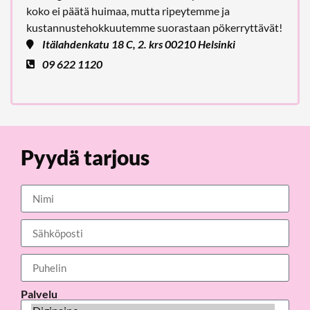
koko ei päätä huimaa, mutta ripeytemme ja
kustannustehokkuutemme suorastaan pökerryttävät!
Itälahdenkatu 18 C, 2. krs 00210 Helsinki
09 622 1120
Pyydä tarjous
Palvelu