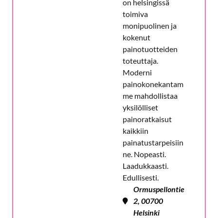
on helsingissä
toimiva
monipuolinen ja
kokenut
painotuotteiden
toteuttaja.
Moderni
painokonekantam
me mahdollistaa
yksilölliset
painoratkaisut
kaikkiin
painatustarpeisiin
ne. Nopeasti.
Laadukkaasti.
Edullisesti.
Ormuspellontie
2, 00700
Helsinki