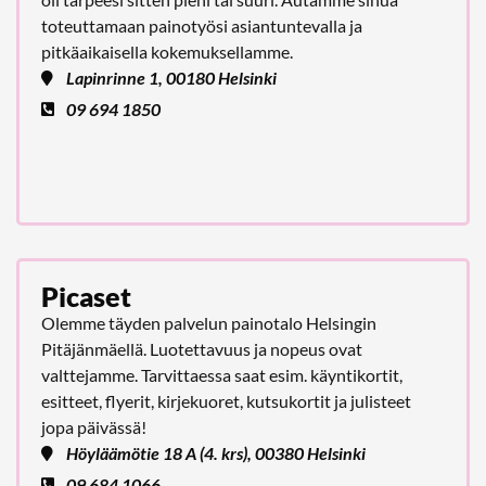
toteuttamaan painotyösi asiantuntevalla ja
pitkäaikaisella kokemuksellamme.
Lapinrinne 1, 00180 Helsinki
09 694 1850
Picaset
Olemme täyden palvelun painotalo Helsingin
Pitäjänmäellä. Luotettavuus ja nopeus ovat
valttejamme. Tarvittaessa saat esim. käyntikortit,
esitteet, flyerit, kirjekuoret, kutsukortit ja julisteet
jopa päivässä!
Höyläämötie 18 A (4. krs), 00380 Helsinki
09 684 1066