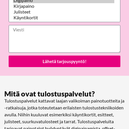
Lähetä tarjouspyyntö!
Mitä ovat tulostuspalvelut?
Tulostuspalvelut kattavat laajan valikoiman painotuotteita ja
-ratkaisuja, jotka toteutetaan erilaisten tulostustekniikoiden
avulla. Niihin kuuluvat esimerkiksi käyntikortit, esitteet,
julisteet, suurkuvatulosteet ja tarrat. Tulostuspalveluita
tarjoavat painotalot hyödyntävät digipainamista, offset-