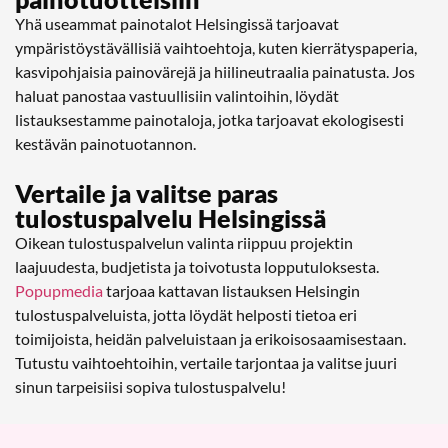
Yhä useammat painotalot Helsingissä tarjoavat
ympäristöystävällisiä vaihtoehtoja, kuten kierrätyspaperia,
kasvipohjaisia painovärejä ja hiilineutraalia painatusta. Jos
haluat panostaa vastuullisiin valintoihin, löydät
listauksestamme painotaloja, jotka tarjoavat ekologisesti
kestävän painotuotannon.
Vertaile ja valitse paras
tulostuspalvelu Helsingissä
Oikean tulostuspalvelun valinta riippuu projektin
laajuudesta, budjetista ja toivotusta lopputuloksesta.
Popupmedia
tarjoaa kattavan listauksen Helsingin
tulostuspalveluista, jotta löydät helposti tietoa eri
toimijoista, heidän palveluistaan ja erikoisosaamisestaan.
Tutustu vaihtoehtoihin, vertaile tarjontaa ja valitse juuri
sinun tarpeisiisi sopiva tulostuspalvelu!