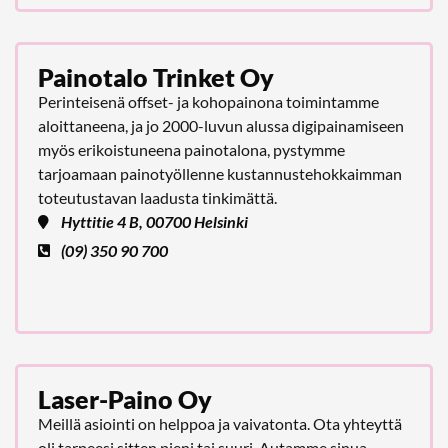
Painotalo Trinket Oy
Perinteisenä offset- ja kohopainona toimintamme
aloittaneena, ja jo 2000-luvun alussa digipainamiseen
myös erikoistuneena painotalona, pystymme
tarjoamaan painotyöllenne kustannustehokkaimman
toteutustavan laadusta tinkimättä.
Hyttitie 4 B, 00700 Helsinki
(09) 350 90 700
Laser-Paino Oy
Meillä asiointi on helppoa ja vaivatonta. Ota yhteyttä
oli tarpeesi sitten pieni tai suuri. Autamme sinua