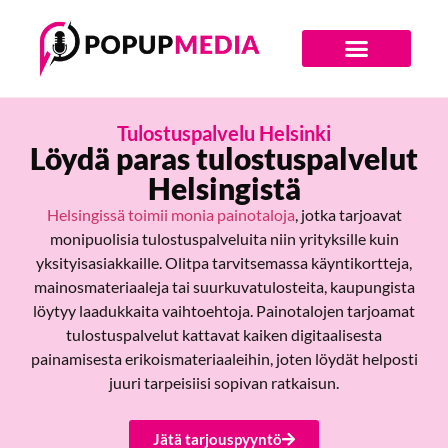
Digiajan Bränditoimisto
Tulostuspalvelu Helsinki
Löydä paras tulostuspalvelut
Helsingistä
Helsingissä toimii monia painotaloja
, jotka tarjoavat
monipuolisia tulostuspalveluita niin yrityksille kuin
yksityisasiakkaille. Olitpa tarvitsemassa käyntikortteja,
mainosmateriaaleja tai suurkuvatulosteita, kaupungista
löytyy laadukkaita vaihtoehtoja. Painotalojen tarjoamat
tulostuspalvelut kattavat kaiken digitaalisesta
painamisesta erikoismateriaaleihin, joten löydät helposti
juuri tarpeisiisi sopivan ratkaisun.
Jätä tarjouspyyntö