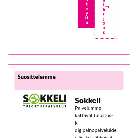
t
t
e
a
y
r
tt
j
ä
o
u
s
Suosittelemme
Sokkeli
Palvelumme
kattavat tulostus-
ja
digipainopalveluide
n lisäksi sähköiset