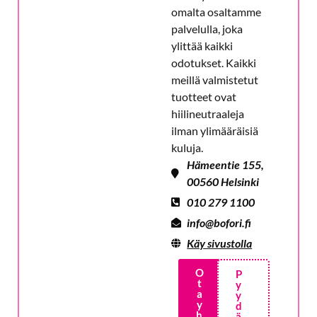
omalta osaltamme
palvelulla, joka
ylittää kaikki
odotukset. Kaikki
meillä valmistetut
tuotteet ovat
hiilineutraaleja
ilman ylimääräisiä
kuluja.
Hämeentie 155,
00560 Helsinki
010 279 1100
info@bofori.fi
Käy sivustolla
O
P
t
y
a
y
y
d
h
ä