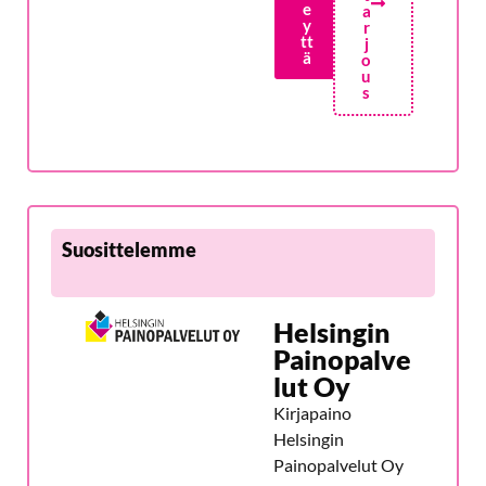
e
a
y
r
tt
j
ä
o
u
s
Suosittelemme
Helsingin
Painopalve
lut Oy
Kirjapaino
Helsingin
Painopalvelut Oy