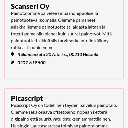
Scanseri Oy
Painotalomme palvelee sinua monipuolisella
painotuotevalikoimalla. Olemme painaneet
asiakkaillemme painotuotteita laidasta laitaan ja
toteutamme niin pienet kuin suuret painotyöt. Mitä
painotuotteita ikinä siis tarvitsetkaan, niin käänny
rohkeasti puoleemme.
Itälahdenkatu 20 A, 5. krs, 00210 Helsinki
0207-619 500
Picascript
Picascript Oy on todellinen täyden palvelun painotalo.
Olemme sekä osaava offsetpaino, nopean ketterä
digipaino että suurkuvatulostuksen ammattilainen.
Helsingin Lauttasaaressa toimivan painotalomme