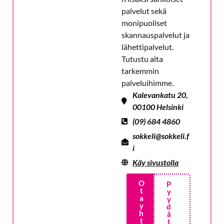
palvelut sekä
monipuoliset
skannauspalvelut ja
lähettipalvelut.
Tutustu alta
tarkemmin
palveluihimme.
Kalevankatu 20,
00100 Helsinki
(09) 684 4860
sokkeli@sokkeli.f
i
Käy sivustolla
O
P
t
y
a
y
y
d
h
ä
t
t