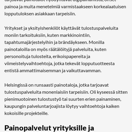
painoa ja muita menetelmiä varmistaakseen korkealaatuisen
lopputuloksen asiakkaan tarpeisiin.
Yritykset ja yksityishenkilöt käyttävät tulostuspalveluita
moniin tarkoituksiin, kuten markkinointiin,
tapahtumajärjestelyihin ja brändäykseen. Monilla
painotaloilla on myös räätälöityjä palveluita, kuten
personoituja tulosteita, erikoispapereita ja
viimeistelyvaihtoehtoja, jotka tekevät lopputuotteesta
entistä ammattimaisemman ja vaikuttavamman.
Helsingissä on runsaasti painotaloja, jotka tarjoavat
tulostuspalveluita monenlaisiin tarpeisiin. Oli kyseessä sitten
pienimuotoinen tulostustyö tai suurten erien painaminen,
kaupungin palveluntarjoajista löytyy vaihtoehtoja kaiken
kokoisille projekteille.
Painopalvelut yrityksille ja