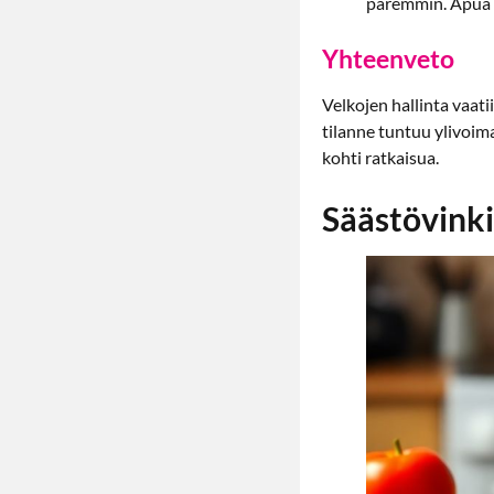
paremmin. Apua ra
Yhteenveto
Velkojen hallinta vaati
tilanne tuntuu ylivoim
kohti ratkaisua.
Säästövinki