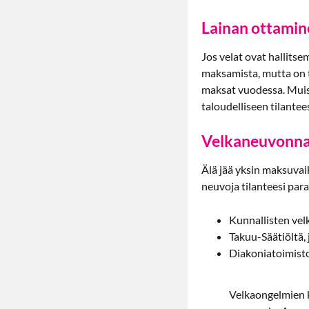
Lainan ottamin
Jos velat ovat hallitse
maksamista, mutta on t
maksat vuodessa. Muista
taloudelliseen tilantee
Velkaneuvonna
Älä jää yksin maksuvai
neuvoja tilanteesi par
Kunnallisten vel
Takuu-Säätiöltä,
Diakoniatoimistoi
Velkaongelmien k