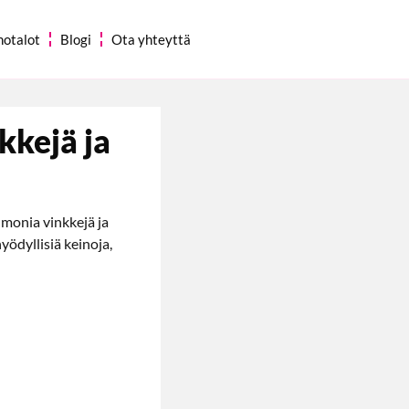
notalot
Blogi
Ota yhteyttä
kkejä ja
 monia vinkkejä ja
yödyllisiä keinoja,