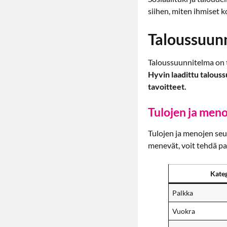
siihen, miten ihmiset k
Taloussuun
Taloussuunnitelma on t
Hyvin laadittu talouss
tavoitteet.
Tulojen ja men
Tulojen ja menojen seu
menevät, voit tehdä pa
Kate
Palkka
Vuokra