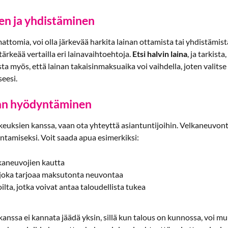
en ja yhdistäminen
mattomia, voi olla järkevää harkita lainan ottamista tai yhdistämis
ärkeää vertailla eri lainavaihtoehtoja.
Etsi halvin laina
, ja tarkist
 myös, että lainan takaisinmaksuaika voi vaihdella, joten valitse s
seesi.
n hyödyntäminen
keuksien kanssa, vaan ota yhteyttä asiantuntijoihin. Velkaneuvonta
antamiseksi. Voit saada apua esimerkiksi:
kaneuvojien kautta
 joka tarjoaa maksutonta neuvontaa
lta, jotka voivat antaa taloudellista tukea
anssa ei kannata jäädä yksin, sillä kun talous on kunnossa, voi m