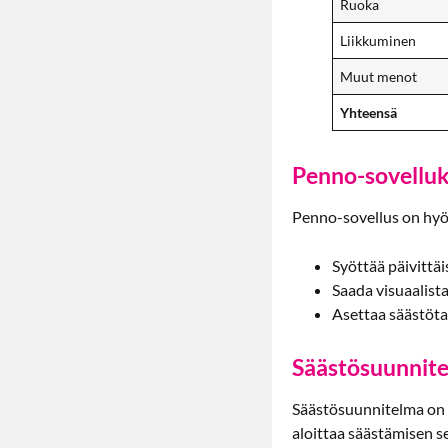
Ruoka
Liikkuminen
Muut menot
Yhteensä
Penno-sovelluk
Penno-sovellus on hyöd
Syöttää päivittäis
Saada visuaalista
Asettaa säästötav
Säästösuunnit
Säästösuunnitelma on 
aloittaa säästämisen s