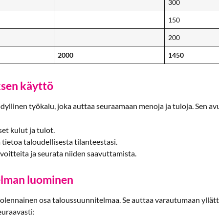
300
150
200
2000
1450
sen käyttö
yllinen työkalu, joka auttaa seuraamaan menoja ja tuloja. Sen avul
et kulut ja tulot.
 tietoa taloudellisesta tilanteestasi.
oitteita ja seurata niiden saavuttamista.
elman luominen
olennainen osa taloussuunnitelmaa. Se auttaa varautumaan yllätt
euraavasti: