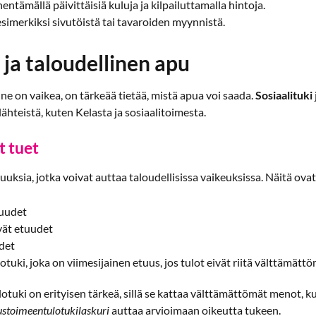
entämällä päivittäisiä kuluja ja kilpailuttamalla hintoja.
esimerkiksi sivutöistä tai tavaroiden myynnistä.
 ja taloudellinen apu
ne on vaikea, on tärkeää tietää, mistä apua voi saada.
Sosiaalituki
lähteistä, kuten Kelasta ja sosiaalitoimesta.
t tuet
etuuksia, jotka voivat auttaa taloudellisissa vaikeuksissa. Näitä o
tuudet
vät etuudet
det
uki, joka on viimesijainen etuus, jos tulot eivät riitä välttämätt
tuki on erityisen tärkeä, sillä se kattaa välttämättömät menot, k
stoimeentulotukilaskuri
auttaa arvioimaan oikeutta tukeen.