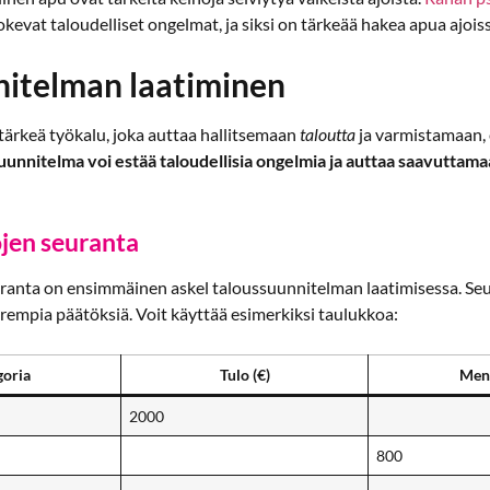
okevat taloudelliset ongelmat, ja siksi on tärkeää hakea apua ajoiss
nitelman laatiminen
ärkeä työkalu, joka auttaa hallitsemaan
taloutta
ja varmistamaan, e
uunnitelma voi estää taloudellisia ongelmia ja auttaa saavuttama
ojen seuranta
ranta on ensimmäinen askel taloussuunnitelman laatimisessa. Seu
rempia päätöksiä. Voit käyttää esimerkiksi taulukkoa:
goria
Tulo (€)
Meno
2000
800