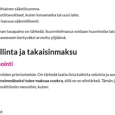
ittainen säästösumma.
stötavoitteet, kuten lomamatka tai uusi laite.
 kasvua säännöllisesti.
man tasapaino on tärkeää. Suunnitelmassa voidaan huomioida tal
aseeseen kertyväksi arvioitu ylijäämä.
llinta ja takaisinmaksu
sointi
 niiden
priorisoinnista
. On tärkeää laatia lista kaikista veloista ja as
nsimmäiseksi tulee maksaa vuokra
, sillä se on elintärkeä. Tämän
ämättömiin menoihin, kuten:
ut