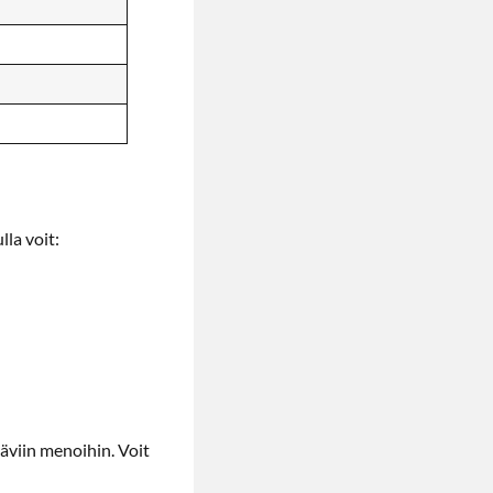
la voit:
äviin menoihin. Voit