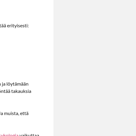
ä erityisesti:
n ja löytämään
öntää takauksia
a muista, että
sykologia
vaikuttaa