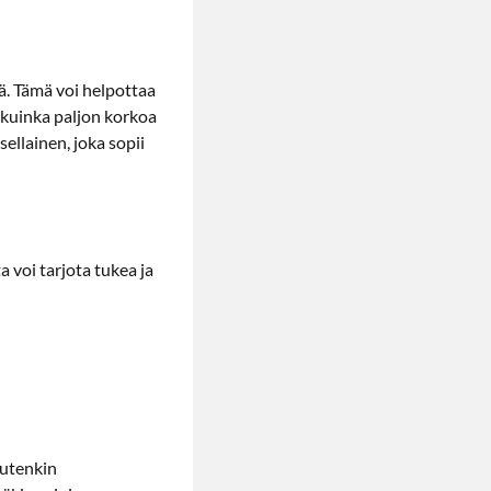
tä. Tämä voi helpottaa
a, kuinka paljon korkoa
ellainen, joka sopii
 voi tarjota tukea ja
uutenkin