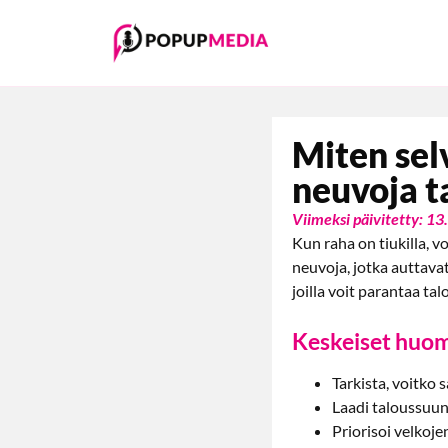
Miten sel
neuvoja t
Viimeksi päivitetty: 1
Kun raha on tiukilla, v
neuvoja, jotka auttava
joilla voit parantaa tal
Keskeiset huom
Tarkista, voitko 
Laadi taloussuunn
Priorisoi velkoj