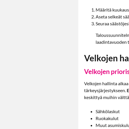
Määritä kuukaus
Aseta selkeät sää
Seuraa säästöjesi
Taloussuunnitel
laadintavuoden t
Velkojen ha
Velkojen priori
Velkojen hallinta alkaa
tärkeysjärjestykseen.
E
keskittyä muihin vältt
Sähkölaskut
Ruokakulut
Muut asumiskul