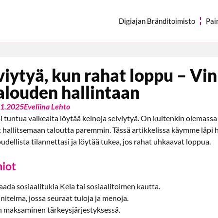
Digiajan Bränditoimisto
Pai
viytyä, kun rahat loppu – Vin
alouden hallintaan
3.1.2025
Eveliina Lehto
oi tuntua vaikealta löytää keinoja selviytyä. On kuitenkin olemassa
t hallitsemaan taloutta paremmin. Tässä artikkelissa käymme läpi h
oudellista tilannettasi ja löytää tukea, jos rahat uhkaavat loppua.
iot
saada sosiaalitukia Kela tai sosiaalitoimen kautta.
itelma, jossa seuraat tuloja ja menoja.
en maksaminen tärkeysjärjestyksessä.