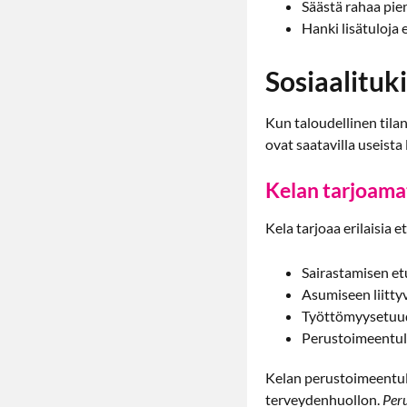
Säästä rahaa pien
Hanki lisätuloja 
Sosiaalituki
Kun taloudellinen tilan
ovat saatavilla useista 
Kelan tarjoama
Kela tarjoaa erilaisia 
Sairastamisen e
Asumiseen liitty
Työttömyysetuu
Perustoimeentulot
Kelan perustoimeentulo
terveydenhuollon.
Peru