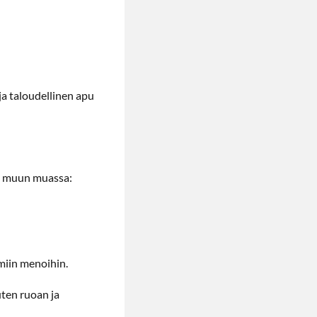
ja taloudellinen apu
vat muun muassa:
ömiin menoihin.
uten ruoan ja