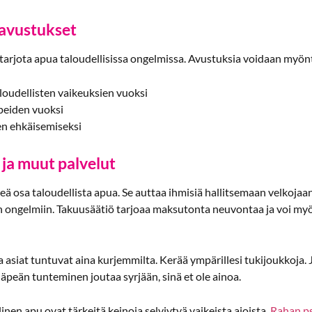
 avustukset
 tarjota apua taloudellisissa ongelmissa. Avustuksia voidaan myöntä
aloudellisten vaikeuksien vuoksi
rpeiden vuoksi
en ehkäisemiseksi
ja muut palvelut
ä osa taloudellista apua. Se auttaa ihmisiä hallitsemaan velkojaa
iin ongelmiin. Takuusäätiö tarjoaa maksutonta neuvontaa ja voi my
asiat tuntuvat aina kurjemmilta. Kerää ympärillesi tukijoukkoja. J
häpeän tunteminen joutaa syrjään, sinä et ole ainoa.
linen apu ovat tärkeitä keinoja selviytyä vaikeista ajoista.
Rahan p