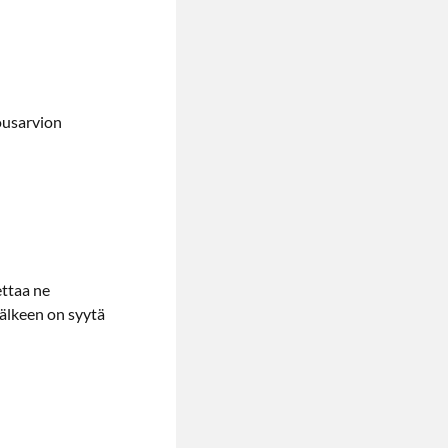
ousarvion
ettaa ne
 jälkeen on syytä