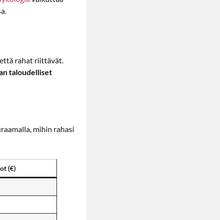
a.
ttä rahat riittävät.
an taloudelliset
raamalla, mihin rahasi
t (€)