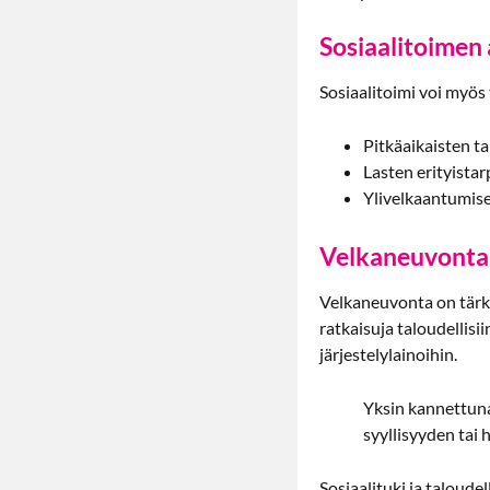
Sosiaalitoimen
Sosiaalitoimi voi myös
Pitkäaikaisten t
Lasten erityista
Ylivelkaantumis
Velkaneuvonta 
Velkaneuvonta on tärke
ratkaisuja taloudellis
järjestelylainoihin.
Yksin kannettuna 
syyllisyyden tai 
Sosiaalituki ja taloudel