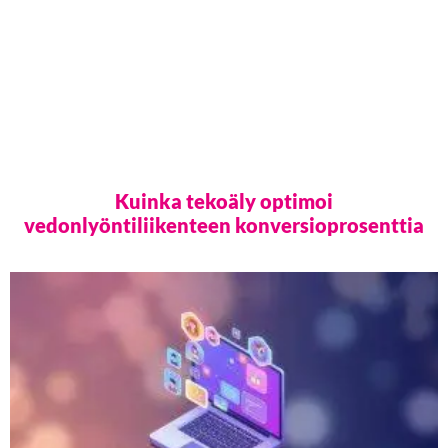
Kuinka tekoäly optimoi
vedonlyöntiliikenteen konversioprosenttia