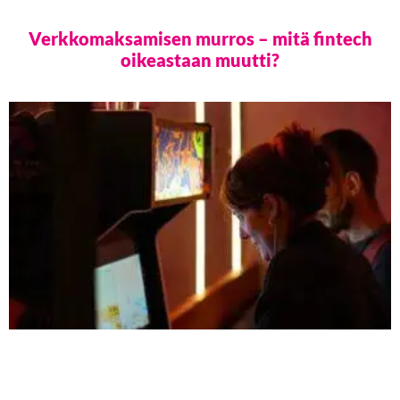
Verkkomaksamisen murros – mitä fintech
oikeastaan muutti?