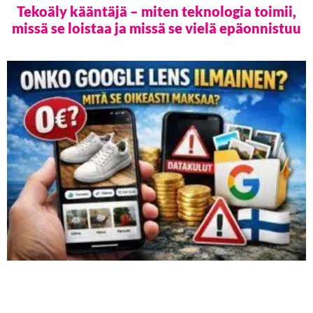
Tekoäly kääntäjä – miten teknologia toimii,
missä se loistaa ja missä se vielä epäonnistuu