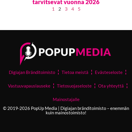
tarvitsevat vuonna 2026
1
2
3
4
5
Digiajan Bränditoimisto
Tietoa meistä
Evästeseloste
Vastuuvapauslauseke
Tietosuojaseloste
Ota yhteyttä
Mainostajalle
© 2019-2026 PopUp Media | Digiajan bränditoimisto – enemmän
kuin mainostoimisto!