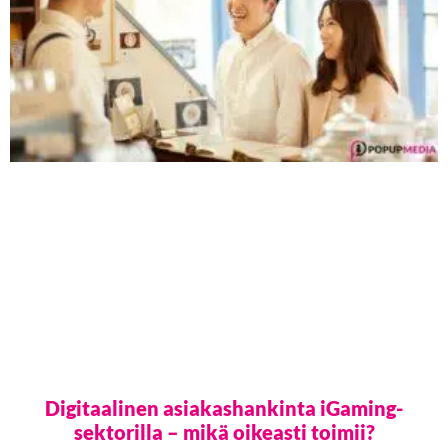
Digitaalinen asiakashankinta iGaming-
sektorilla – mikä oikeasti toimii?