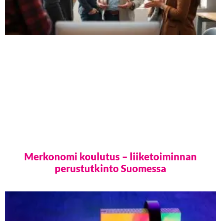
Merkonomi koulutus – liiketoiminnan
perustutkinto Suomessa