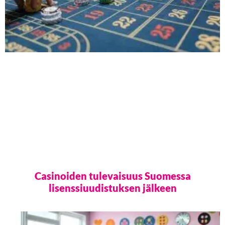
Casinoiden tulevaisuus Suomessa
lisenssiuudistuksen jälkeen