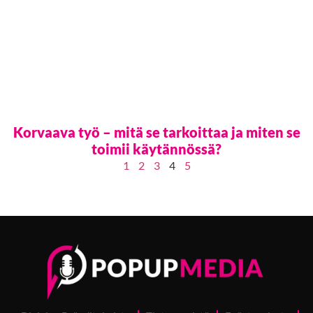
Korvaava työ – mitä se tarkoittaa ja miten se
toimii käytännössä?
1
2
3
4
5