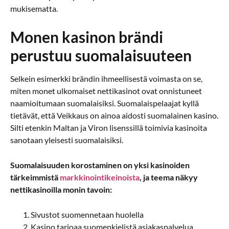
mukisematta.
Monen kasinon brändi
perustuu suomalaisuuteen
Selkein esimerkki brändin ihmeellisestä voimasta on se,
miten monet ulkomaiset nettikasinot ovat onnistuneet
naamioitumaan suomalaisiksi. Suomalaispelaajat kyllä
tietävät, että Veikkaus on ainoa aidosti suomalainen kasino.
Silti etenkin Maltan ja Viron lisenssillä toimivia kasinoita
sanotaan yleisesti suomalaisiksi.
Suomalaisuuden korostaminen on yksi kasinoiden
tärkeimmistä
markkinointikeinoista
, ja teema näkyy
nettikasinoilla monin tavoin:
Sivustot suomennetaan huolella
Kasino tarjoaa suomenkielistä asiakaspalvelua