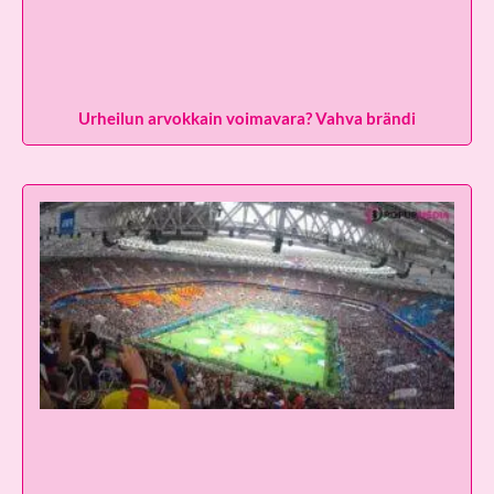
Urheilun arvokkain voimavara? Vahva brändi