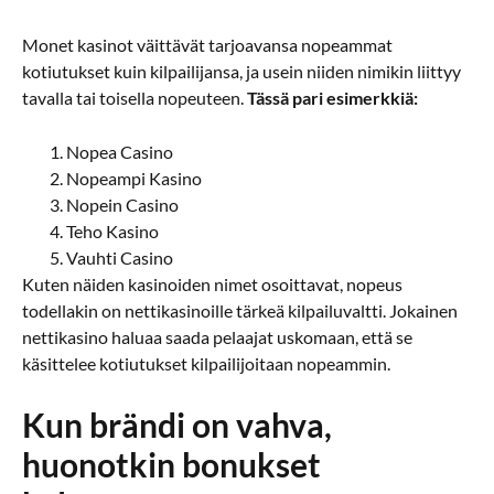
Monet kasinot väittävät tarjoavansa nopeammat
kotiutukset kuin kilpailijansa, ja usein niiden nimikin liittyy
tavalla tai toisella nopeuteen.
Tässä pari esimerkkiä:
Nopea Casino
Nopeampi Kasino
Nopein Casino
Teho Kasino
Vauhti Casino
Kuten näiden kasinoiden nimet osoittavat, nopeus
todellakin on nettikasinoille tärkeä kilpailuvaltti. Jokainen
nettikasino haluaa saada pelaajat uskomaan, että se
käsittelee kotiutukset kilpailijoitaan nopeammin.
Kun brändi on vahva,
huonotkin bonukset