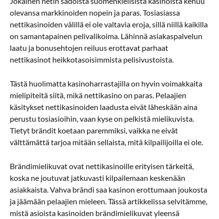
Jokainen netin sadoista suomenkielisistä kasinoista kehuu
olevansa markkinoiden nopein ja paras. Tosiasiassa
nettikasinoiden välillä ei ole valtavia eroja, sillä niillä kaikilla
on samantapainen pelivalikoima. Lähinnä asiakaspalvelun
laatu ja bonusehtojen reiluus erottavat parhaat
nettikasinot heikkotasoisimmista pelisivustoista.
Tästä huolimatta kasinoharrastajilla on hyvin voimakkaita
mielipiteitä siitä, mikä nettikasino on paras. Pelaajien
käsitykset nettikasinoiden laadusta eivät läheskään aina
perustu tosiasioihin, vaan kyse on pelkistä mielikuvista.
Tietyt brändit koetaan paremmiksi, vaikka ne eivät
välttämättä tarjoa mitään sellaista, mitä kilpailijoilla ei ole.
Brändimielikuvat ovat nettikasinoille erityisen tärkeitä,
koska ne joutuvat jatkuvasti kilpailemaan keskenään
asiakkaista. Vahva brändi saa kasinon erottumaan joukosta
ja jäämään pelaajien mieleen. Tässä artikkelissa selvitämme,
mistä asioista kasinoiden brändimielikuvat yleensä