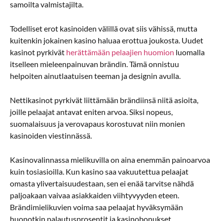
samoilta valmistajilta.
Todelliset erot kasinoiden välillä ovat siis vähissä, mutta
kuitenkin jokainen kasino haluaa erottua joukosta. Uudet
kasinot pyrkivät
herättämään pelaajien huomion
luomalla
itselleen mieleenpainuvan brändin. Tämä onnistuu
helpoiten ainutlaatuisen teeman ja designin avulla.
Nettikasinot pyrkivät liittämään brändiinsä niitä asioita,
joille pelaajat antavat eniten arvoa. Siksi nopeus,
suomalaisuus ja verovapaus korostuvat niin monien
kasinoiden viestinnässä.
Kasinovalinnassa mielikuvilla on aina enemmän painoarvoa
kuin tosiasioilla. Kun kasino saa vakuutettua pelaajat
omasta ylivertaisuudestaan, sen ei enää tarvitse nähdä
paljoakaan vaivaa asiakkaiden viihtyvyyden eteen.
Brändimielikuvien voima saa pelaajat hyväksymään
huonotkin palautusprosentit ja kasinobonukset.