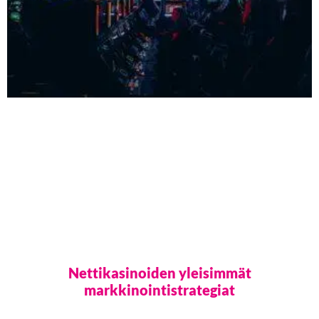
Nettikasinoiden yleisimmät
markkinointistrategiat