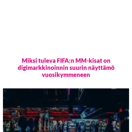
Miksi tuleva FIFA:n MM-kisat on
digimarkkinoinnin suurin näyttämö
vuosikymmeneen