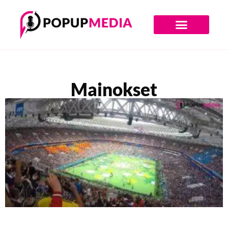
Digiajan Bränditoimisto
Mainokset