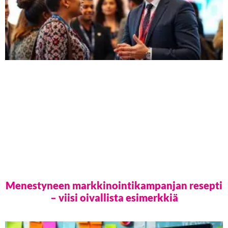
Menestyneen markkinointikampanjan resepti
– viisi oivallista esimerkkiä