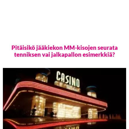
Pitäisikö jääkiekon MM-kisojen seurata
tenniksen vai jalkapallon esimerkkiä?